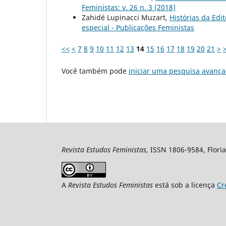
Feministas: v. 26 n. 3 (2018)
Zahidé Lupinacci Muzart,
Histórias da Ed
especial - Publicações Feministas
<<
<
7
8
9
10
11
12
13
14
15
16
17
18
19
20
21
>
Você também pode
iniciar uma pesquisa avança
Revista Estudos Feministas
, ISSN 1806-9584, Floria
A
Revista Estudos Feministas
está sob a licença
Cr