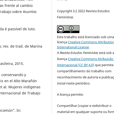
as frente al cambio
Copyright (c) 2022 Revista Estudos
Trabajo sobre Asuntos
Feministas
a é passível de luto.
Este trabalho está licenciado sob um
licença
Creative Commons Attribution
rev. de trad. de Marina
International License
.
A
Revista Estudos Feministas
está sob 
licença
Creative Commons Atribuição 
asileira, 2015.
Internacional (CC BY 4.0)
que permite
compartilhamento do trabalho com
, conservando y
reconhecimento de autoria e publica
is en el Alto Marañón
inicial neste periódico.
t al. Mujeres indígenas
Internacional de Trabajo
A licença permite:
Compartilhar (copiar e redistribuir o
ncomún”. In:
material em qualquer suporte ou for