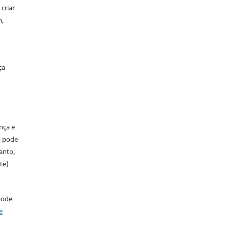
criar
m,
ça
ença e
so pode
anto,
te)
pode
e