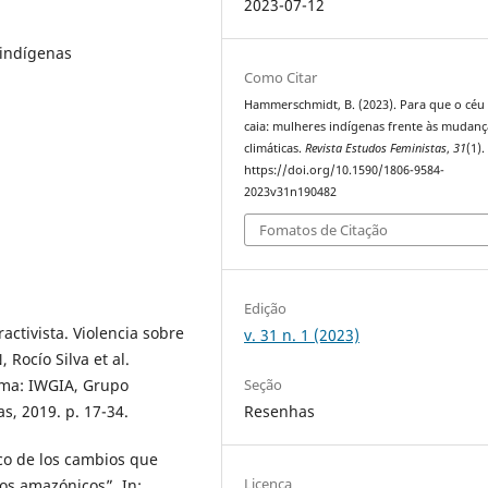
2023-07-12
indígenas
Como Citar
Hammerschmidt, B. (2023). Para que o céu
caia: mulheres indígenas frente às mudanç
climáticas.
Revista Estudos Feministas
,
31
(1).
https://doi.org/10.1590/1806-9584-
2023v31n190482
Fomatos de Citação
Edição
ctivista. Violencia sobre
v. 31 n. 1 (2023)
 Rocío Silva et al.
Seção
Lima: IWGIA, Grupo
Resenhas
s, 2019. p. 17-34.
co de los cambios que
Licença
los amazónicos”. In: