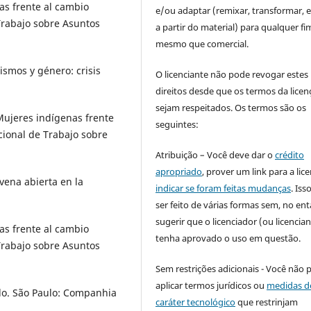
as frente al cambio
e/ou adaptar (remixar, transformar, e 
Trabajo sobre Asuntos
a partir do material) para qualquer fi
mesmo que comercial.
smos y género: crisis
O licenciante não pode revogar estes
direitos desde que os termos da licen
sejam respeitados. Os termos são os
 Mujeres indígenas frente
seguintes:
cional de Trabajo sobre
Atribuição – Você deve dar o
crédito
apropriado
, prover um link para a lic
ena abierta en la
indicar se foram feitas mudanças
. Is
ser feito de várias formas sem, no ent
sugerir que o licenciador (ou licencian
as frente al cambio
tenha aprovado o uso em questão.
Trabajo sobre Asuntos
Sem restrições adicionais - Você não 
aplicar termos jurídicos ou
medidas d
do. São Paulo: Companhia
caráter tecnológico
que restrinjam