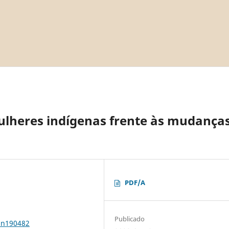
mulheres indígenas frente às mudança
PDF/A
Publicado
1n190482