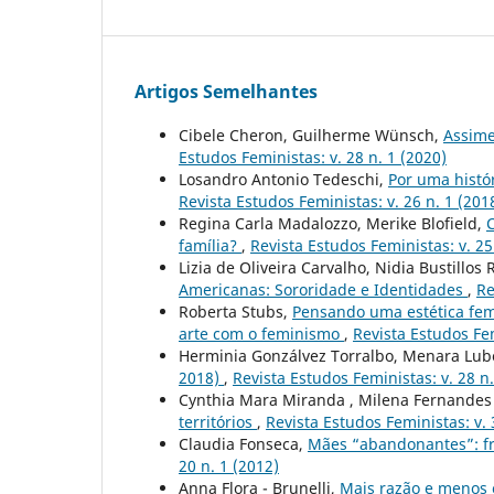
Artigos Semelhantes
Cibele Cheron, Guilherme Wünsch,
Assime
Estudos Feministas: v. 28 n. 1 (2020)
Losandro Antonio Tedeschi,
Por uma histó
Revista Estudos Feministas: v. 26 n. 1 (201
Regina Carla Madalozzo, Merike Blofield,
família?
,
Revista Estudos Feministas: v. 25
Lizia de Oliveira Carvalho, Nidia Bustillos
Americanas: Sororidade e Identidades
,
Re
Roberta Stubs,
Pensando uma estética femi
arte com o feminismo
,
Revista Estudos Fem
Herminia Gonzálvez Torralbo, Menara Lub
2018)
,
Revista Estudos Feministas: v. 28 n.
Cynthia Mara Miranda , Milena Fernandes
territórios
,
Revista Estudos Feministas: v. 
Claudia Fonseca,
Mães “abandonantes”: fr
20 n. 1 (2012)
Anna Flora - Brunelli,
Mais razão e menos 