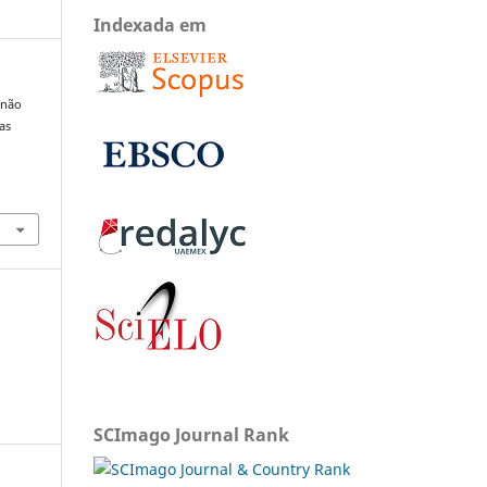
Indexada em
 não
as
SCImago Journal Rank