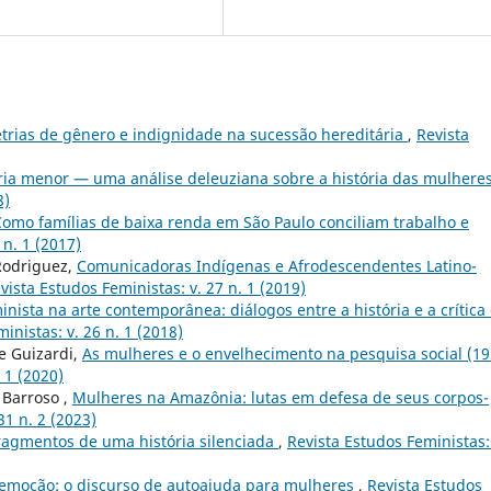
trias de gênero e indignidade na sucessão hereditária
,
Revista
ria menor — uma análise deleuziana sobre a história das mulhere
8)
Como famílias de baixa renda em São Paulo conciliam trabalho e
 n. 1 (2017)
 Rodriguez,
Comunicadoras Indígenas e Afrodescendentes Latino-
vista Estudos Feministas: v. 27 n. 1 (2019)
nista na arte contemporânea: diálogos entre a história e a crítica
inistas: v. 26 n. 1 (2018)
e Guizardi,
As mulheres e o envelhecimento na pesquisa social (19
 1 (2020)
 Barroso ,
Mulheres na Amazônia: lutas em defesa de seus corpos-
31 n. 2 (2023)
agmentos de uma história silenciada
,
Revista Estudos Feministas:
emoção: o discurso de autoajuda para mulheres
,
Revista Estudos