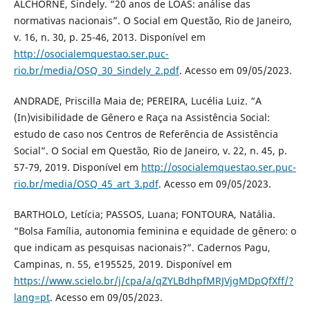
ALCHORNE, Sindely. “20 anos de LOAS: análise das
normativas nacionais”. O Social em Questão, Rio de Janeiro,
v. 16, n. 30, p. 25-46, 2013. Disponível em
http://osocialemquestao.ser.puc-
rio.br/media/OSQ_30_Sindely_2.pdf
. Acesso em 09/05/2023.
ANDRADE, Priscilla Maia de; PEREIRA, Lucélia Luiz. “A
(In)visibilidade de Gênero e Raça na Assistência Social:
estudo de caso nos Centros de Referência de Assistência
Social”. O Social em Questão, Rio de Janeiro, v. 22, n. 45, p.
57-79, 2019. Disponível em
http://osocialemquestao.ser.puc-
rio.br/media/OSQ_45_art_3.pdf
. Acesso em 09/05/2023.
BARTHOLO, Letícia; PASSOS, Luana; FONTOURA, Natália.
“Bolsa Família, autonomia feminina e equidade de gênero: o
que indicam as pesquisas nacionais?”. Cadernos Pagu,
Campinas, n. 55, e195525, 2019. Disponível em
https://www.scielo.br/j/cpa/a/qZYLBdhpfMRJVjgMDpQfXff/?
lang=pt
. Acesso em 09/05/2023.