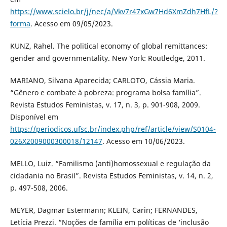
https://www.scielo.br/j/nec/a/Vkv7r47xGw7Hd6XmZdh7HfL/?
forma
. Acesso em 09/05/2023.
KUNZ, Rahel. The political economy of global remittances:
gender and governmentality. New York: Routledge, 2011.
MARIANO, Silvana Aparecida; CARLOTO, Cássia Maria.
“Gênero e combate à pobreza: programa bolsa família”.
Revista Estudos Feministas, v. 17, n. 3, p. 901-908, 2009.
Disponível em
https://periodicos.ufsc.br/index.php/ref/article/view/S0104-
026X2009000300018/12147
. Acesso em 10/06/2023.
MELLO, Luiz. “Familismo (anti)homossexual e regulação da
cidadania no Brasil”. Revista Estudos Feministas, v. 14, n. 2,
p. 497-508, 2006.
MEYER, Dagmar Estermann; KLEIN, Carin; FERNANDES,
Letícia Prezzi. “Noções de família em políticas de ‘inclusão