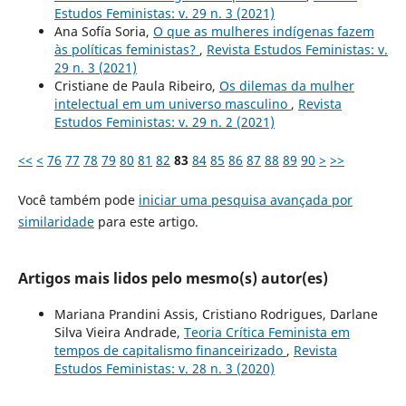
Estudos Feministas: v. 29 n. 3 (2021)
Ana Sofía Soria,
O que as mulheres indígenas fazem
às políticas feministas?
,
Revista Estudos Feministas: v.
29 n. 3 (2021)
Cristiane de Paula Ribeiro,
Os dilemas da mulher
intelectual em um universo masculino
,
Revista
Estudos Feministas: v. 29 n. 2 (2021)
<<
<
76
77
78
79
80
81
82
83
84
85
86
87
88
89
90
>
>>
Você também pode
iniciar uma pesquisa avançada por
similaridade
para este artigo.
Artigos mais lidos pelo mesmo(s) autor(es)
Mariana Prandini Assis, Cristiano Rodrigues, Darlane
Silva Vieira Andrade,
Teoria Crítica Feminista em
tempos de capitalismo financeirizado
,
Revista
Estudos Feministas: v. 28 n. 3 (2020)