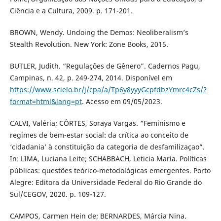
Ciência e a Cultura, 2009. p. 171-201.
BROWN, Wendy. Undoing the Demos: Neoliberalism’s
Stealth Revolution. New York: Zone Books, 2015.
BUTLER, Judith. “Regulações de Gênero”. Cadernos Pagu,
Campinas, n. 42, p. 249-274, 2014. Disponível em
https://www.scielo.br/j/cpa/a/Tp6y8yyyGcpfdbzYmrc4cZs/?
format=html&lang=pt
. Acesso em 09/05/2023.
CALVI, Valéria; CÔRTES, Soraya Vargas. “Feminismo e
regimes de bem-estar social: da crítica ao conceito de
‘cidadania’ à constituição da categoria de desfamilizaçao”.
In: LIMA, Luciana Leite; SCHABBACH, Leticia Maria. Políticas
públicas: questões teórico-metodológicas emergentes. Porto
Alegre: Editora da Universidade Federal do Rio Grande do
Sul/CEGOV, 2020. p. 109-127.
CAMPOS, Carmen Hein de; BERNARDES, Márcia Nina.