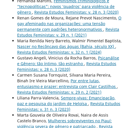
Fernanda Martins,
Feminismos criminológicos e
“tecnopolíticas”: novos ‘quadros’ para violência de
gênero
,
Revista Estudos Feministas: v. 28 n. 3 (2020)
Renan Gomes de Moura, Rejane Prevot Nascimento,
O
gay afeminado nas organizações: uma tensão
permanente com padrões heteronormativos
,
Revista
Estudos Feministas: v. 29 n. 1 (2021)
Maria Renilda Nery Barreto, Walmir Pimentel Baptista,
Nascer no Recôncavo das águas (Bahia, século XX)
,
Revista Estudos Feministas: v. 32 n. 1 (2024)
Gustavo Angeli, Vinicius da Rocha Barros,
Psicanálise
e Gênero: tão íntimo, tão estranho
,
Revista Estudos
Feministas: v. 28 n. 3 (2020)
Carmen Susana Tornquist, Silvana Maria Pereira,
Binah Ire Vieira Marcellino,
Por entre lutas,
entusiasmo e prazer: entrevista com Clair Castilhos
,
Revista Estudos Feministas: v. 29 n. 2 (2021)
Liliana Parra-Valencia,
Sempre-vivas: Emancipação,
paz e pesquisa do jardim de Heloísa
,
Revista Estudos
Feministas: v. 31 n. 3 (2023)
Marta Gouveia de Oliveira Rovai, Naira de Assis
Castelo Branco,
Mulheres sobreviventes no Piauí:
violência severa de gênero e patriarcado
,
Revista