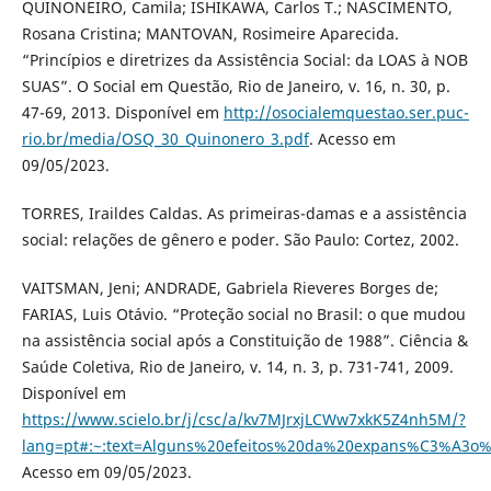
QUINONEIRO, Camila; ISHIKAWA, Carlos T.; NASCIMENTO,
Rosana Cristina; MANTOVAN, Rosimeire Aparecida.
“Princípios e diretrizes da Assistência Social: da LOAS à NOB
SUAS”. O Social em Questão, Rio de Janeiro, v. 16, n. 30, p.
47-69, 2013. Disponível em
http://osocialemquestao.ser.puc-
rio.br/media/OSQ_30_Quinonero_3.pdf
. Acesso em
09/05/2023.
TORRES, Iraildes Caldas. As primeiras-damas e a assistência
social: relações de gênero e poder. São Paulo: Cortez, 2002.
VAITSMAN, Jeni; ANDRADE, Gabriela Rieveres Borges de;
FARIAS, Luis Otávio. “Proteção social no Brasil: o que mudou
na assistência social após a Constituição de 1988”. Ciência &
Saúde Coletiva, Rio de Janeiro, v. 14, n. 3, p. 731-741, 2009.
Disponível em
https://www.scielo.br/j/csc/a/kv7MJrxjLCWw7xkK5Z4nh5M/?
lang=pt#:~:text=Alguns%20efeitos%20da%20expans%C3%A3o
Acesso em 09/05/2023.