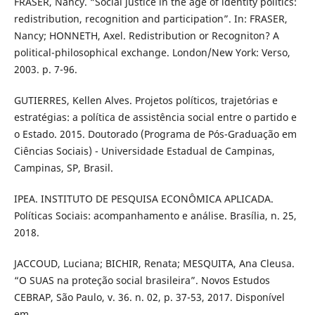
FRASER, Nancy. “Social justice in the age of identity politics:
redistribution, recognition and participation”. In: FRASER,
Nancy; HONNETH, Axel. Redistribution or Recogniton? A
political-philosophical exchange. London/New York: Verso,
2003. p. 7-96.
GUTIERRES, Kellen Alves. Projetos políticos, trajetórias e
estratégias: a política de assistência social entre o partido e
o Estado. 2015. Doutorado (Programa de Pós-Graduação em
Ciências Sociais) - Universidade Estadual de Campinas,
Campinas, SP, Brasil.
IPEA. INSTITUTO DE PESQUISA ECONÔMICA APLICADA.
Políticas Sociais: acompanhamento e análise. Brasília, n. 25,
2018.
JACCOUD, Luciana; BICHIR, Renata; MESQUITA, Ana Cleusa.
“O SUAS na proteção social brasileira”. Novos Estudos
CEBRAP, São Paulo, v. 36. n. 02, p. 37-53, 2017. Disponível
em