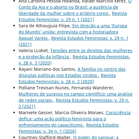
Ana Carolina Pessoa Holanda, Rafael Marcílio Xerez,
O
Conto da Aia e o aborto no Brasil: a ausência de
liberdade da mulher sobre o próprio corpo
,
Revista
Estudos Feministas: v. 29 n. 1 (2021)
Sara de Athouguia Filipe,
Em direção a uma ‘Europa
do Mundo’ unida: entrevista com a historiadora
Raquel Varela
,
Revista Estudos Feministas: v. 29 n. 1
(2021)
Valeria LLobet,
Tensões entre os direitos das mulheres
e a proteção da infância
,
Revista Estudos Feministas:
v. 28 n. 3 (2020)
Rayani Mariano dos Santos,
A família no centro das
disputas políticas nos Estados Unidos
,
Revista
Estudos Feministas: v. 28 n. 2 (2020)
Polliane Trevisan Nunes, Fernanda Wanderer,
Mulheres de sucesso no campo científico: uma análise
de redes sociais
,
Revista Estudos Feministas: v. 29 n.
2 (2021)
Marivete Gesser, Marcia Oliveira Moraes,
Consciência
defiça: uma ação político-feminista para o
enfrentamento do capacitismo
,
Revista Estudos
Feministas: v. 34 n. 1 (2026)
Courtney Stafford-Walter,
O poder do sangue: a