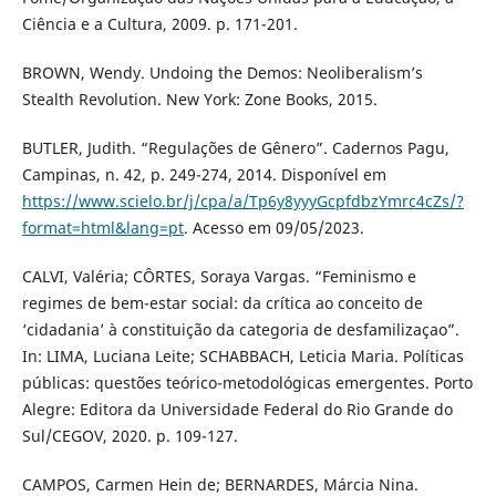
Ciência e a Cultura, 2009. p. 171-201.
BROWN, Wendy. Undoing the Demos: Neoliberalism’s
Stealth Revolution. New York: Zone Books, 2015.
BUTLER, Judith. “Regulações de Gênero”. Cadernos Pagu,
Campinas, n. 42, p. 249-274, 2014. Disponível em
https://www.scielo.br/j/cpa/a/Tp6y8yyyGcpfdbzYmrc4cZs/?
format=html&lang=pt
. Acesso em 09/05/2023.
CALVI, Valéria; CÔRTES, Soraya Vargas. “Feminismo e
regimes de bem-estar social: da crítica ao conceito de
‘cidadania’ à constituição da categoria de desfamilizaçao”.
In: LIMA, Luciana Leite; SCHABBACH, Leticia Maria. Políticas
públicas: questões teórico-metodológicas emergentes. Porto
Alegre: Editora da Universidade Federal do Rio Grande do
Sul/CEGOV, 2020. p. 109-127.
CAMPOS, Carmen Hein de; BERNARDES, Márcia Nina.