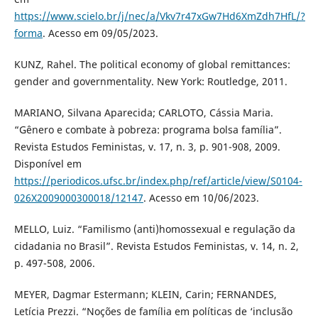
https://www.scielo.br/j/nec/a/Vkv7r47xGw7Hd6XmZdh7HfL/?
forma
. Acesso em 09/05/2023.
KUNZ, Rahel. The political economy of global remittances:
gender and governmentality. New York: Routledge, 2011.
MARIANO, Silvana Aparecida; CARLOTO, Cássia Maria.
“Gênero e combate à pobreza: programa bolsa família”.
Revista Estudos Feministas, v. 17, n. 3, p. 901-908, 2009.
Disponível em
https://periodicos.ufsc.br/index.php/ref/article/view/S0104-
026X2009000300018/12147
. Acesso em 10/06/2023.
MELLO, Luiz. “Familismo (anti)homossexual e regulação da
cidadania no Brasil”. Revista Estudos Feministas, v. 14, n. 2,
p. 497-508, 2006.
MEYER, Dagmar Estermann; KLEIN, Carin; FERNANDES,
Letícia Prezzi. “Noções de família em políticas de ‘inclusão