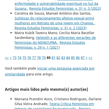
enfermidade e vulnerabilidade espiritual no Sul da
Guiana
,
Revista Estudos Feministas: v. 31 n. 3 (2023)
Carolina de Souza, Manoel Antônio dos Santos,
Sutilezas do relacionamento afetivo-sexual entre
mulheres em Retrato de uma Jovem em Chamas
,
Revista Estudos Feministas: v. 31 n. 2 (2023)
Maíra Kubík Taveira Mano, Cecilia Maria Bacellar
Sardenberg,
Heleieth e as diferentes gerações de
feministas do NEIM/UFBA
,
Revista Estudos
Feministas: v. 29 n. 1 (2021)
<<
<
73
74
75
76
77
78
79
80
81
82
83
84
85
86
87
>
>>
Você também pode
iniciar uma pesquisa avançada por
similaridade
para este artigo.
Artigos mais lidos pelo mesmo(s) autor(es)
Mariana Prandini Assis, Cristiano Rodrigues, Darlane
Silva Vieira Andrade,
Teoria Crítica Feminista em
tempos de capitalismo financeirizado
,
Revista