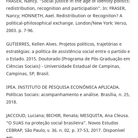
FRASER, Nancy. “Social justice in the age of identity politics:
redistribution, recognition and participation”. In: FRASER,
Nancy; HONNETH, Axel. Redistribution or Recogniton? A
political-philosophical exchange. London/New York: Verso,
2003. p. 7-96.
GUTIERRES, Kellen Alves. Projetos políticos, trajetórias e
estratégias: a política de assistência social entre o partido e
o Estado. 2015. Doutorado (Programa de Pós-Graduação em
Ciências Sociais) - Universidade Estadual de Campinas,
Campinas, SP, Brasil.
IPEA. INSTITUTO DE PESQUISA ECONÔMICA APLICADA.
Políticas Sociais: acompanhamento e análise. Brasília, n. 25,
2018.
JACCOUD, Luciana; BICHIR, Renata; MESQUITA, Ana Cleusa.
“O SUAS na proteção social brasileira”. Novos Estudos
CEBRAP, São Paulo, v. 36. n. 02, p. 37-53, 2017. Disponível
em