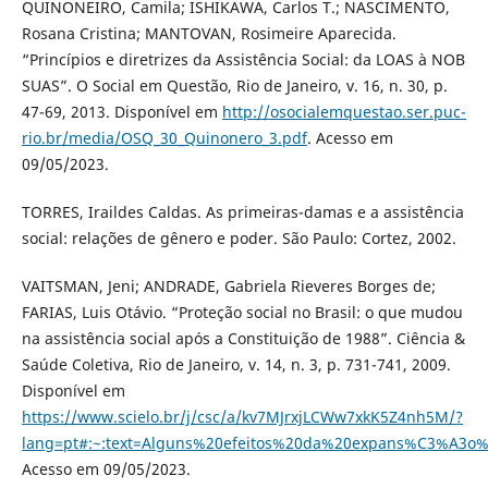
QUINONEIRO, Camila; ISHIKAWA, Carlos T.; NASCIMENTO,
Rosana Cristina; MANTOVAN, Rosimeire Aparecida.
“Princípios e diretrizes da Assistência Social: da LOAS à NOB
SUAS”. O Social em Questão, Rio de Janeiro, v. 16, n. 30, p.
47-69, 2013. Disponível em
http://osocialemquestao.ser.puc-
rio.br/media/OSQ_30_Quinonero_3.pdf
. Acesso em
09/05/2023.
TORRES, Iraildes Caldas. As primeiras-damas e a assistência
social: relações de gênero e poder. São Paulo: Cortez, 2002.
VAITSMAN, Jeni; ANDRADE, Gabriela Rieveres Borges de;
FARIAS, Luis Otávio. “Proteção social no Brasil: o que mudou
na assistência social após a Constituição de 1988”. Ciência &
Saúde Coletiva, Rio de Janeiro, v. 14, n. 3, p. 731-741, 2009.
Disponível em
https://www.scielo.br/j/csc/a/kv7MJrxjLCWw7xkK5Z4nh5M/?
lang=pt#:~:text=Alguns%20efeitos%20da%20expans%C3%A3o
Acesso em 09/05/2023.