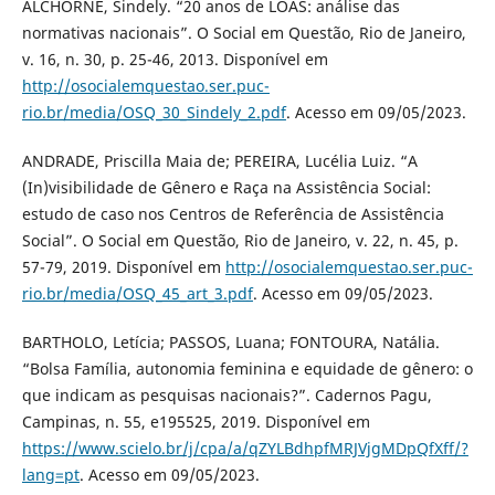
ALCHORNE, Sindely. “20 anos de LOAS: análise das
normativas nacionais”. O Social em Questão, Rio de Janeiro,
v. 16, n. 30, p. 25-46, 2013. Disponível em
http://osocialemquestao.ser.puc-
rio.br/media/OSQ_30_Sindely_2.pdf
. Acesso em 09/05/2023.
ANDRADE, Priscilla Maia de; PEREIRA, Lucélia Luiz. “A
(In)visibilidade de Gênero e Raça na Assistência Social:
estudo de caso nos Centros de Referência de Assistência
Social”. O Social em Questão, Rio de Janeiro, v. 22, n. 45, p.
57-79, 2019. Disponível em
http://osocialemquestao.ser.puc-
rio.br/media/OSQ_45_art_3.pdf
. Acesso em 09/05/2023.
BARTHOLO, Letícia; PASSOS, Luana; FONTOURA, Natália.
“Bolsa Família, autonomia feminina e equidade de gênero: o
que indicam as pesquisas nacionais?”. Cadernos Pagu,
Campinas, n. 55, e195525, 2019. Disponível em
https://www.scielo.br/j/cpa/a/qZYLBdhpfMRJVjgMDpQfXff/?
lang=pt
. Acesso em 09/05/2023.