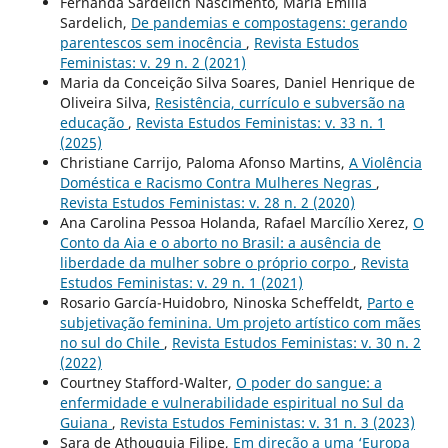
Fernanda Sardelich Nascimento, Maria Emilia
Sardelich,
De pandemias e compostagens: gerando
parentescos sem inocência
,
Revista Estudos
Feministas: v. 29 n. 2 (2021)
Maria da Conceição Silva Soares, Daniel Henrique de
Oliveira Silva,
Resistência, currículo e subversão na
educação
,
Revista Estudos Feministas: v. 33 n. 1
(2025)
Christiane Carrijo, Paloma Afonso Martins,
A Violência
Doméstica e Racismo Contra Mulheres Negras
,
Revista Estudos Feministas: v. 28 n. 2 (2020)
Ana Carolina Pessoa Holanda, Rafael Marcílio Xerez,
O
Conto da Aia e o aborto no Brasil: a ausência de
liberdade da mulher sobre o próprio corpo
,
Revista
Estudos Feministas: v. 29 n. 1 (2021)
Rosario García-Huidobro, Ninoska Scheffeldt,
Parto e
subjetivação feminina. Um projeto artístico com mães
no sul do Chile
,
Revista Estudos Feministas: v. 30 n. 2
(2022)
Courtney Stafford-Walter,
O poder do sangue: a
enfermidade e vulnerabilidade espiritual no Sul da
Guiana
,
Revista Estudos Feministas: v. 31 n. 3 (2023)
Sara de Athouguia Filipe,
Em direção a uma ‘Europa