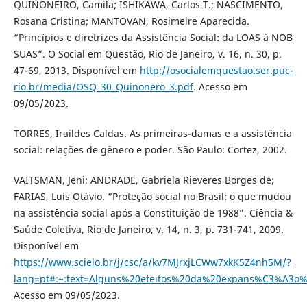
QUINONEIRO, Camila; ISHIKAWA, Carlos T.; NASCIMENTO,
Rosana Cristina; MANTOVAN, Rosimeire Aparecida.
“Princípios e diretrizes da Assistência Social: da LOAS à NOB
SUAS”. O Social em Questão, Rio de Janeiro, v. 16, n. 30, p.
47-69, 2013. Disponível em
http://osocialemquestao.ser.puc-
rio.br/media/OSQ_30_Quinonero_3.pdf
. Acesso em
09/05/2023.
TORRES, Iraildes Caldas. As primeiras-damas e a assistência
social: relações de gênero e poder. São Paulo: Cortez, 2002.
VAITSMAN, Jeni; ANDRADE, Gabriela Rieveres Borges de;
FARIAS, Luis Otávio. “Proteção social no Brasil: o que mudou
na assistência social após a Constituição de 1988”. Ciência &
Saúde Coletiva, Rio de Janeiro, v. 14, n. 3, p. 731-741, 2009.
Disponível em
https://www.scielo.br/j/csc/a/kv7MJrxjLCWw7xkK5Z4nh5M/?
lang=pt#:~:text=Alguns%20efeitos%20da%20expans%C3%A3o
Acesso em 09/05/2023.