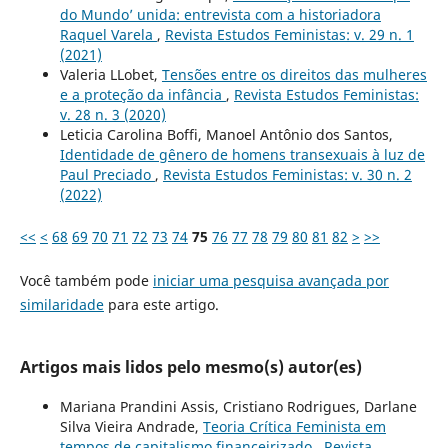
do Mundo’ unida: entrevista com a historiadora
Raquel Varela
,
Revista Estudos Feministas: v. 29 n. 1
(2021)
Valeria LLobet,
Tensões entre os direitos das mulheres
e a proteção da infância
,
Revista Estudos Feministas:
v. 28 n. 3 (2020)
Leticia Carolina Boffi, Manoel Antônio dos Santos,
Identidade de gênero de homens transexuais à luz de
Paul Preciado
,
Revista Estudos Feministas: v. 30 n. 2
(2022)
<<
<
68
69
70
71
72
73
74
75
76
77
78
79
80
81
82
>
>>
Você também pode
iniciar uma pesquisa avançada por
similaridade
para este artigo.
Artigos mais lidos pelo mesmo(s) autor(es)
Mariana Prandini Assis, Cristiano Rodrigues, Darlane
Silva Vieira Andrade,
Teoria Crítica Feminista em
tempos de capitalismo financeirizado
,
Revista