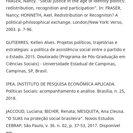
FRASER, Nancy. “Social justice in the age of identity politics:
redistribution, recognition and participation”. In: FRASER,
Nancy; HONNETH, Axel. Redistribution or Recogniton? A
political-philosophical exchange. London/New York: Verso,
2003. p. 7-96.
GUTIERRES, Kellen Alves. Projetos políticos, trajetórias e
estratégias: a política de assistência social entre o partido e
o Estado. 2015. Doutorado (Programa de Pós-Graduação em
Ciências Sociais) - Universidade Estadual de Campinas,
Campinas, SP, Brasil.
IPEA. INSTITUTO DE PESQUISA ECONÔMICA APLICADA.
Políticas Sociais: acompanhamento e análise. Brasília, n. 25,
2018.
JACCOUD, Luciana; BICHIR, Renata; MESQUITA, Ana Cleusa.
“O SUAS na proteção social brasileira”. Novos Estudos
CEBRAP, São Paulo, v. 36. n. 02, p. 37-53, 2017. Disponível
em