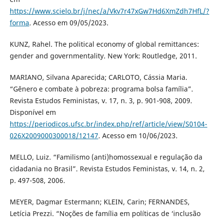
https://www.scielo.br/j/nec/a/Vkv7r47xGw7Hd6XmZdh7HfL/?
forma
. Acesso em 09/05/2023.
KUNZ, Rahel. The political economy of global remittances:
gender and governmentality. New York: Routledge, 2011.
MARIANO, Silvana Aparecida; CARLOTO, Cássia Maria.
“Gênero e combate à pobreza: programa bolsa família”.
Revista Estudos Feministas, v. 17, n. 3, p. 901-908, 2009.
Disponível em
https://periodicos.ufsc.br/index.php/ref/article/view/S0104-
026X2009000300018/12147
. Acesso em 10/06/2023.
MELLO, Luiz. “Familismo (anti)homossexual e regulação da
cidadania no Brasil”. Revista Estudos Feministas, v. 14, n. 2,
p. 497-508, 2006.
MEYER, Dagmar Estermann; KLEIN, Carin; FERNANDES,
Letícia Prezzi. “Noções de família em políticas de ‘inclusão