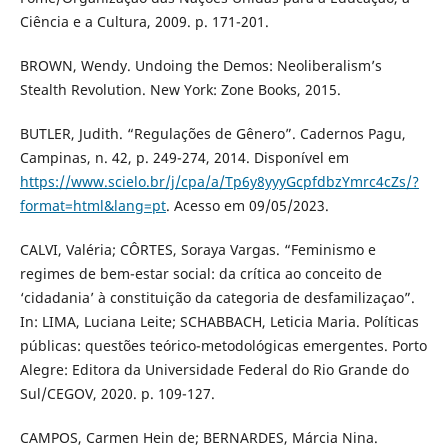
Ciência e a Cultura, 2009. p. 171-201.
BROWN, Wendy. Undoing the Demos: Neoliberalism’s
Stealth Revolution. New York: Zone Books, 2015.
BUTLER, Judith. “Regulações de Gênero”. Cadernos Pagu,
Campinas, n. 42, p. 249-274, 2014. Disponível em
https://www.scielo.br/j/cpa/a/Tp6y8yyyGcpfdbzYmrc4cZs/?
format=html&lang=pt
. Acesso em 09/05/2023.
CALVI, Valéria; CÔRTES, Soraya Vargas. “Feminismo e
regimes de bem-estar social: da crítica ao conceito de
‘cidadania’ à constituição da categoria de desfamilizaçao”.
In: LIMA, Luciana Leite; SCHABBACH, Leticia Maria. Políticas
públicas: questões teórico-metodológicas emergentes. Porto
Alegre: Editora da Universidade Federal do Rio Grande do
Sul/CEGOV, 2020. p. 109-127.
CAMPOS, Carmen Hein de; BERNARDES, Márcia Nina.