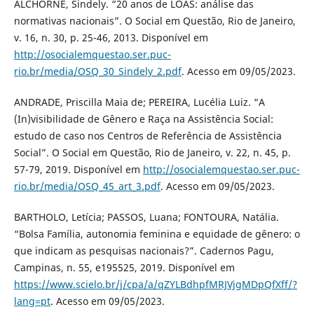
ALCHORNE, Sindely. “20 anos de LOAS: análise das
normativas nacionais”. O Social em Questão, Rio de Janeiro,
v. 16, n. 30, p. 25-46, 2013. Disponível em
http://osocialemquestao.ser.puc-
rio.br/media/OSQ_30_Sindely_2.pdf
. Acesso em 09/05/2023.
ANDRADE, Priscilla Maia de; PEREIRA, Lucélia Luiz. “A
(In)visibilidade de Gênero e Raça na Assistência Social:
estudo de caso nos Centros de Referência de Assistência
Social”. O Social em Questão, Rio de Janeiro, v. 22, n. 45, p.
57-79, 2019. Disponível em
http://osocialemquestao.ser.puc-
rio.br/media/OSQ_45_art_3.pdf
. Acesso em 09/05/2023.
BARTHOLO, Letícia; PASSOS, Luana; FONTOURA, Natália.
“Bolsa Família, autonomia feminina e equidade de gênero: o
que indicam as pesquisas nacionais?”. Cadernos Pagu,
Campinas, n. 55, e195525, 2019. Disponível em
https://www.scielo.br/j/cpa/a/qZYLBdhpfMRJVjgMDpQfXff/?
lang=pt
. Acesso em 09/05/2023.