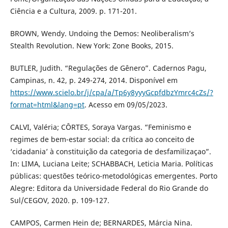
Ciência e a Cultura, 2009. p. 171-201.
BROWN, Wendy. Undoing the Demos: Neoliberalism’s
Stealth Revolution. New York: Zone Books, 2015.
BUTLER, Judith. “Regulações de Gênero”. Cadernos Pagu,
Campinas, n. 42, p. 249-274, 2014. Disponível em
https://www.scielo.br/j/cpa/a/Tp6y8yyyGcpfdbzYmrc4cZs/?
format=html&lang=pt
. Acesso em 09/05/2023.
CALVI, Valéria; CÔRTES, Soraya Vargas. “Feminismo e
regimes de bem-estar social: da crítica ao conceito de
‘cidadania’ à constituição da categoria de desfamilizaçao”.
In: LIMA, Luciana Leite; SCHABBACH, Leticia Maria. Políticas
públicas: questões teórico-metodológicas emergentes. Porto
Alegre: Editora da Universidade Federal do Rio Grande do
Sul/CEGOV, 2020. p. 109-127.
CAMPOS, Carmen Hein de; BERNARDES, Márcia Nina.