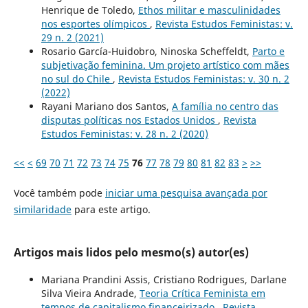
Henrique de Toledo,
Ethos militar e masculinidades
nos esportes olímpicos
,
Revista Estudos Feministas: v.
29 n. 2 (2021)
Rosario García-Huidobro, Ninoska Scheffeldt,
Parto e
subjetivação feminina. Um projeto artístico com mães
no sul do Chile
,
Revista Estudos Feministas: v. 30 n. 2
(2022)
Rayani Mariano dos Santos,
A família no centro das
disputas políticas nos Estados Unidos
,
Revista
Estudos Feministas: v. 28 n. 2 (2020)
<<
<
69
70
71
72
73
74
75
76
77
78
79
80
81
82
83
>
>>
Você também pode
iniciar uma pesquisa avançada por
similaridade
para este artigo.
Artigos mais lidos pelo mesmo(s) autor(es)
Mariana Prandini Assis, Cristiano Rodrigues, Darlane
Silva Vieira Andrade,
Teoria Crítica Feminista em
tempos de capitalismo financeirizado
,
Revista