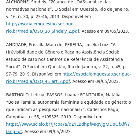
ALCHORNE, Sindely. “20 anos de LOAS: análise das
normativas nacionais”. O Social em Questão, Rio de Janeiro,
v. 16, n. 30, p. 25-46, 2013. Disponível em
http://osocialemquestao.ser.puc-
rio.br/media/OSQ_30_Sindely_2.pdf
. Acesso em 09/05/2023.
ANDRADE, Priscilla Maia de; PEREIRA, Lucélia Luiz. “A
(In)visibilidade de Gênero e Raça na Assistência Social:
estudo de caso nos Centros de Referência de Assistência
Social”. O Social em Questão, Rio de Janeiro, v. 22, n. 45, p.
57-79, 2019. Disponível em
http://osocialemquestao.ser.puc-
rio.br/media/OSQ_45_art_3.pdf
. Acesso em 09/05/2023.
BARTHOLO, Letícia; PASSOS, Luana; FONTOURA, Natália.
“Bolsa Família, autonomia feminina e equidade de gênero: o
que indicam as pesquisas nacionais?”. Cadernos Pagu,
Campinas, n. 55, e195525, 2019. Disponível em
https://www.scielo.br/j/cpa/a/qZYLBdhpfMRJVjgMDpQfXff/?
lang=pt
. Acesso em 09/05/2023.