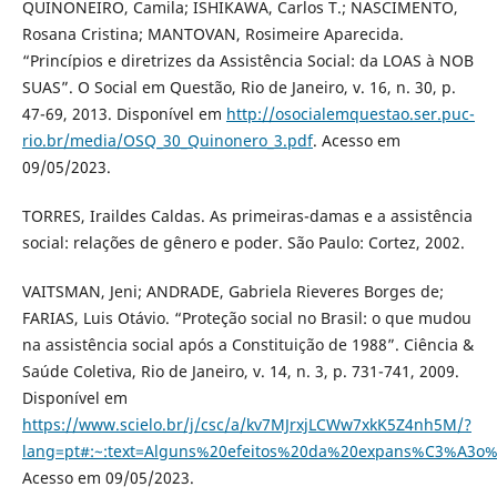
QUINONEIRO, Camila; ISHIKAWA, Carlos T.; NASCIMENTO,
Rosana Cristina; MANTOVAN, Rosimeire Aparecida.
“Princípios e diretrizes da Assistência Social: da LOAS à NOB
SUAS”. O Social em Questão, Rio de Janeiro, v. 16, n. 30, p.
47-69, 2013. Disponível em
http://osocialemquestao.ser.puc-
rio.br/media/OSQ_30_Quinonero_3.pdf
. Acesso em
09/05/2023.
TORRES, Iraildes Caldas. As primeiras-damas e a assistência
social: relações de gênero e poder. São Paulo: Cortez, 2002.
VAITSMAN, Jeni; ANDRADE, Gabriela Rieveres Borges de;
FARIAS, Luis Otávio. “Proteção social no Brasil: o que mudou
na assistência social após a Constituição de 1988”. Ciência &
Saúde Coletiva, Rio de Janeiro, v. 14, n. 3, p. 731-741, 2009.
Disponível em
https://www.scielo.br/j/csc/a/kv7MJrxjLCWw7xkK5Z4nh5M/?
lang=pt#:~:text=Alguns%20efeitos%20da%20expans%C3%A3o
Acesso em 09/05/2023.