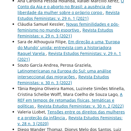
Ana Carolina Pessoa Holanda, Rafael Marcílio Xerez,
O
Conto da Aia e o aborto no Brasil: a ausência de
liberdade da mulher sobre o próprio corpo
,
Revista
Estudos Feministas: v. 29 n. 1 (2021)
Cláudia Samuel Kessler,
Novas feminilidades e pós-
feminismo no mundo esportivo
,
Revista Estudos
Feministas: v. 29 n. 3 (2021)
Sara de Athouguia Filipe,
Em direção a uma ‘Europa
do Mundo’ unida: entrevista com a historiadora
Raquel Varela
,
Revista Estudos Feministas: v. 29 n. 1
(2021)
Souto García Andrea, Perosa Graziela,
Latinomericanas na Europa do Sul: uma análise
interseccional das migrações
,
Revista Estudos
Feministas: v. 30 n. 3 (2022)
Tânia Regina Oliveira Ramos, Luzinete Simões Minella,
Cristina Scheibe Wolff, Mara Coelho de Souza Lago,
A
REF em tempos de retomadas físicas, temáticas e
políticas
,
Revista Estudos Feministas: v. 30 n. 2 (2022)
Valeria LLobet,
Tensões entre os direitos das mulheres
e a proteção da infância
,
Revista Estudos Feministas:
v. 28 n. 3 (2020)
Diego Wander Thomaz, Dionys Melo dos Santos, Luiz