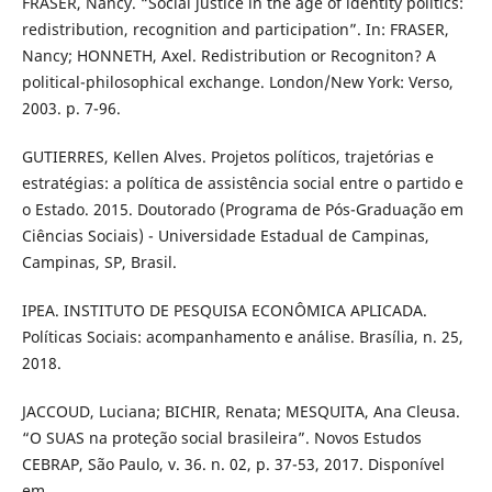
FRASER, Nancy. “Social justice in the age of identity politics:
redistribution, recognition and participation”. In: FRASER,
Nancy; HONNETH, Axel. Redistribution or Recogniton? A
political-philosophical exchange. London/New York: Verso,
2003. p. 7-96.
GUTIERRES, Kellen Alves. Projetos políticos, trajetórias e
estratégias: a política de assistência social entre o partido e
o Estado. 2015. Doutorado (Programa de Pós-Graduação em
Ciências Sociais) - Universidade Estadual de Campinas,
Campinas, SP, Brasil.
IPEA. INSTITUTO DE PESQUISA ECONÔMICA APLICADA.
Políticas Sociais: acompanhamento e análise. Brasília, n. 25,
2018.
JACCOUD, Luciana; BICHIR, Renata; MESQUITA, Ana Cleusa.
“O SUAS na proteção social brasileira”. Novos Estudos
CEBRAP, São Paulo, v. 36. n. 02, p. 37-53, 2017. Disponível
em