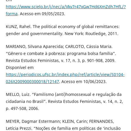
https://www.scielo.br/j/nec/a/Vkv7r47xGw7Hd6XmZdh7HfL/?
forma
. Acesso em 09/05/2023.
KUNZ, Rahel. The political economy of global remittances:
gender and governmentality. New York: Routledge, 2011.
MARIANO, Silvana Aparecida; CARLOTO, Cássia Maria.
“Gênero e combate à pobreza: programa bolsa família”.
Revista Estudos Feministas, v. 17, n. 3, p. 901-908, 2009.
Disponível em
https://periodicos.ufsc.br/index.php/ref/article/view/S0104-
026X2009000300018/12147
. Acesso em 10/06/2023.
MELLO, Luiz. “Familismo (anti)homossexual e regulação da
cidadania no Brasil”. Revista Estudos Feministas, v. 14, n. 2,
p. 497-508, 2006.
MEYER, Dagmar Estermann; KLEIN, Carin; FERNANDES,
Letícia Prezzi. “Noções de família em políticas de ‘inclusão