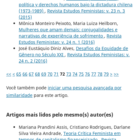
política y derechos humanos bajo la dictadura chilena
(1973-1989)
,
Revista Estudos Feministas: v. 23 n. 3
(2015)
Mônica Monteiro Peixoto, Maria Luiza Heilborn,
Mulheres que amam demais: conjugalidades e
narrativas de experiência de sofrimento
,
Revista
Estudos Feministas: v. 24 n. 1 (2016)
José Eustáquio Diniz Alves,
Desafios da Equidade de
Gênero no Século XXI
,
Revista Estudos Feministas: v.
24 n. 2 (2016)
<<
<
65
66
67
68
69
70
71
72
73
74
75
76
77
78
79
>
>>
Você também pode
iniciar uma pesquisa avançada por
similaridade
para este artigo.
Artigos mais lidos pelo mesmo(s) autor(es)
Mariana Prandini Assis, Cristiano Rodrigues, Darlane
Silva Vieira Andrade,
Teoria Crítica Feminista em
tempos de capitalismo financeirizado
,
Revista