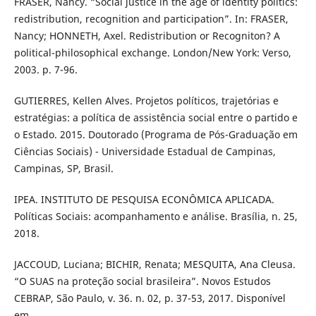
FRASER, Nancy. “Social justice in the age of identity politics:
redistribution, recognition and participation”. In: FRASER,
Nancy; HONNETH, Axel. Redistribution or Recogniton? A
political-philosophical exchange. London/New York: Verso,
2003. p. 7-96.
GUTIERRES, Kellen Alves. Projetos políticos, trajetórias e
estratégias: a política de assistência social entre o partido e
o Estado. 2015. Doutorado (Programa de Pós-Graduação em
Ciências Sociais) - Universidade Estadual de Campinas,
Campinas, SP, Brasil.
IPEA. INSTITUTO DE PESQUISA ECONÔMICA APLICADA.
Políticas Sociais: acompanhamento e análise. Brasília, n. 25,
2018.
JACCOUD, Luciana; BICHIR, Renata; MESQUITA, Ana Cleusa.
“O SUAS na proteção social brasileira”. Novos Estudos
CEBRAP, São Paulo, v. 36. n. 02, p. 37-53, 2017. Disponível
em