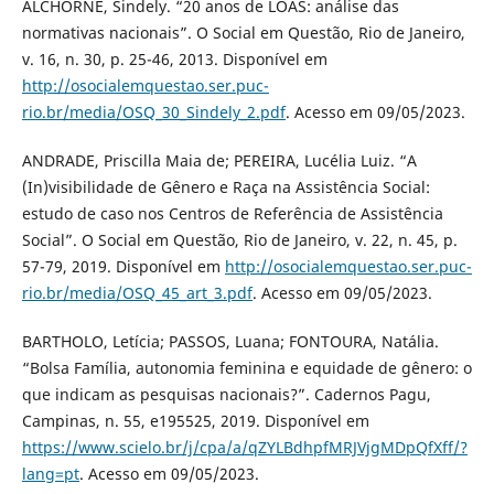
ALCHORNE, Sindely. “20 anos de LOAS: análise das
normativas nacionais”. O Social em Questão, Rio de Janeiro,
v. 16, n. 30, p. 25-46, 2013. Disponível em
http://osocialemquestao.ser.puc-
rio.br/media/OSQ_30_Sindely_2.pdf
. Acesso em 09/05/2023.
ANDRADE, Priscilla Maia de; PEREIRA, Lucélia Luiz. “A
(In)visibilidade de Gênero e Raça na Assistência Social:
estudo de caso nos Centros de Referência de Assistência
Social”. O Social em Questão, Rio de Janeiro, v. 22, n. 45, p.
57-79, 2019. Disponível em
http://osocialemquestao.ser.puc-
rio.br/media/OSQ_45_art_3.pdf
. Acesso em 09/05/2023.
BARTHOLO, Letícia; PASSOS, Luana; FONTOURA, Natália.
“Bolsa Família, autonomia feminina e equidade de gênero: o
que indicam as pesquisas nacionais?”. Cadernos Pagu,
Campinas, n. 55, e195525, 2019. Disponível em
https://www.scielo.br/j/cpa/a/qZYLBdhpfMRJVjgMDpQfXff/?
lang=pt
. Acesso em 09/05/2023.