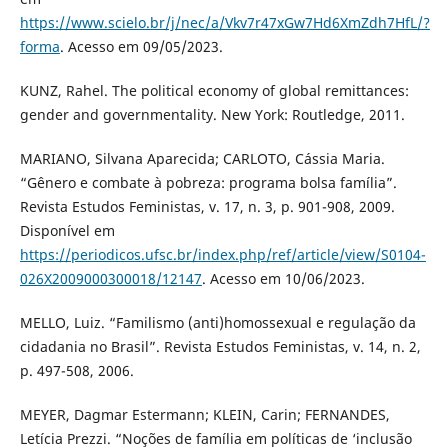
https://www.scielo.br/j/nec/a/Vkv7r47xGw7Hd6XmZdh7HfL/?
forma
. Acesso em 09/05/2023.
KUNZ, Rahel. The political economy of global remittances:
gender and governmentality. New York: Routledge, 2011.
MARIANO, Silvana Aparecida; CARLOTO, Cássia Maria.
“Gênero e combate à pobreza: programa bolsa família”.
Revista Estudos Feministas, v. 17, n. 3, p. 901-908, 2009.
Disponível em
https://periodicos.ufsc.br/index.php/ref/article/view/S0104-
026X2009000300018/12147
. Acesso em 10/06/2023.
MELLO, Luiz. “Familismo (anti)homossexual e regulação da
cidadania no Brasil”. Revista Estudos Feministas, v. 14, n. 2,
p. 497-508, 2006.
MEYER, Dagmar Estermann; KLEIN, Carin; FERNANDES,
Letícia Prezzi. “Noções de família em políticas de ‘inclusão