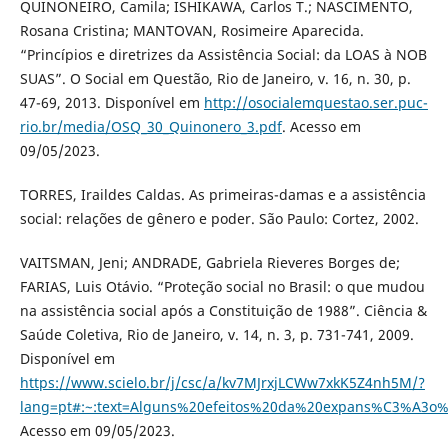
QUINONEIRO, Camila; ISHIKAWA, Carlos T.; NASCIMENTO,
Rosana Cristina; MANTOVAN, Rosimeire Aparecida.
“Princípios e diretrizes da Assistência Social: da LOAS à NOB
SUAS”. O Social em Questão, Rio de Janeiro, v. 16, n. 30, p.
47-69, 2013. Disponível em
http://osocialemquestao.ser.puc-
rio.br/media/OSQ_30_Quinonero_3.pdf
. Acesso em
09/05/2023.
TORRES, Iraildes Caldas. As primeiras-damas e a assistência
social: relações de gênero e poder. São Paulo: Cortez, 2002.
VAITSMAN, Jeni; ANDRADE, Gabriela Rieveres Borges de;
FARIAS, Luis Otávio. “Proteção social no Brasil: o que mudou
na assistência social após a Constituição de 1988”. Ciência &
Saúde Coletiva, Rio de Janeiro, v. 14, n. 3, p. 731-741, 2009.
Disponível em
https://www.scielo.br/j/csc/a/kv7MJrxjLCWw7xkK5Z4nh5M/?
lang=pt#:~:text=Alguns%20efeitos%20da%20expans%C3%A3o
Acesso em 09/05/2023.