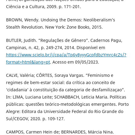
Ciência e a Cultura, 2009. p. 171-201.
BROWN, Wendy. Undoing the Demos: Neoliberalism’s
Stealth Revolution. New York: Zone Books, 2015.
BUTLER, Judith. “Regulações de Gênero”. Cadernos Pagu,
Campinas, n. 42, p. 249-274, 2014. Disponível em
https://www.scielo.br/j/cpa/a/Tp6y8yyyGcpfdbzYmrc4cZs/?
format=html&lang=pt
. Acesso em 09/05/2023.
CALVI, Valéria; CÔRTES, Soraya Vargas. “Feminismo e
regimes de bem-estar social: da crítica ao conceito de
‘cidadania’ à constituição da categoria de desfamilizaçao”.
In: LIMA, Luciana Leite; SCHABBACH, Leticia Maria. Políticas
públicas: questões teórico-metodológicas emergentes. Porto
Alegre: Editora da Universidade Federal do Rio Grande do
Sul/CEGOV, 2020. p. 109-127.
CAMPOS, Carmen Hein de; BERNARDES, Márcia Nina.