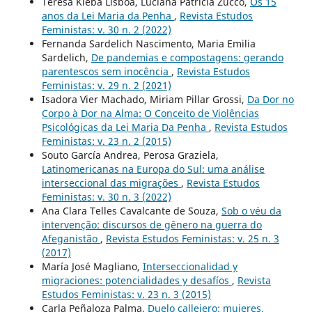
Teresa Kleba Lisboa, Luciana Patrícia Zucco,
Os 15
anos da Lei Maria da Penha
,
Revista Estudos
Feministas: v. 30 n. 2 (2022)
Fernanda Sardelich Nascimento, Maria Emilia
Sardelich,
De pandemias e compostagens: gerando
parentescos sem inocência
,
Revista Estudos
Feministas: v. 29 n. 2 (2021)
Isadora Vier Machado, Miriam Pillar Grossi,
Da Dor no
Corpo à Dor na Alma: O Conceito de Violências
Psicológicas da Lei Maria Da Penha
,
Revista Estudos
Feministas: v. 23 n. 2 (2015)
Souto García Andrea, Perosa Graziela,
Latinomericanas na Europa do Sul: uma análise
interseccional das migrações
,
Revista Estudos
Feministas: v. 30 n. 3 (2022)
Ana Clara Telles Cavalcante de Souza,
Sob o véu da
intervenção: discursos de gênero na guerra do
Afeganistão
,
Revista Estudos Feministas: v. 25 n. 3
(2017)
María José Magliano,
Interseccionalidad y
migraciones: potencialidades y desafíos
,
Revista
Estudos Feministas: v. 23 n. 3 (2015)
Carla Peñaloza Palma,
Duelo callejero: mujeres,