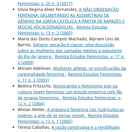
Feministas: v. 25 n. 3 (2017)
Sílvia Regina Alves Fernandes,
A NÃO-ORDENAÇÃO
FEMININA: DELIMITANDO AS ASSIMETRIAS DE
GÊNERO NA IGREJA CATÓLICA A PARTIR DE RAPAZES E
MOÇAS VOCACIONADOS/AS
,
Revista Estudos
Feministas: v. 13 n. 2 (2005)
Maria das Dores Campos Machado, Myriam Lins de
Barros,
Gênero, geração e classe: uma discussão
sobre as mulheres das camadas médias e populares
do Rio de Janeiro
,
Revista Estudos Feministas: v. 17 n.
2 (2009)
Miriam Adelman,
Mulheres atletas: re-significações da
corporalidade feminina
,
Revista Estudos Feministas:
v. 11 n. 2 (2003)
Bettina Fritzsche,
Negociando o feminismo pop na
cultura jovem feminina: um estudo empírico com fãs
de grupos femininos
,
Revista Estudos Feministas: v.
12 n. 2 (2004)
Wivian Weller,
A presença feminina nas (sub)culturas
juvenis: a arte de se tornar visível
,
Revista Estudos
Feministas: v. 13 n. 1 (2005)
Teresa Cabañas,
A razão construtiva e o rendilhado