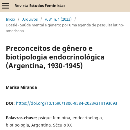
Revista Estudos Feministas
Início
/
Arquivos
/
v. 31 n. 1 (2023)
/
Dossiê - Saúde mental e gênero: por uma agenda de pesquisa latino-
americana
Preconceitos de gênero e
biotipologia endocrinológica
(Argentina, 1930-1945)
Marisa Miranda
DOI:
https://doi.org/10.1590/1806-9584-2023v31n193093
Palavras-chave:
psique feminina, endocrinologia,
biotipologia, Argentina, Século XX