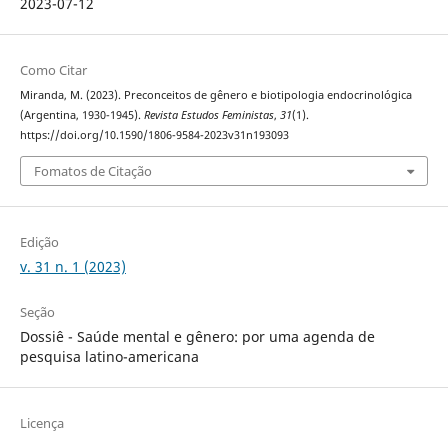
2023-07-12
Como Citar
Miranda, M. (2023). Preconceitos de gênero e biotipologia endocrinológica
(Argentina, 1930-1945).
Revista Estudos Feministas
,
31
(1).
https://doi.org/10.1590/1806-9584-2023v31n193093
Fomatos de Citação
Edição
v. 31 n. 1 (2023)
Seção
Dossiê - Saúde mental e gênero: por uma agenda de
pesquisa latino-americana
Licença