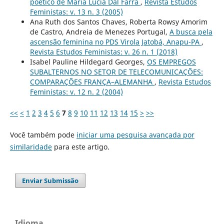
poético de Maria Lúcia Dal Farra
,
Revista Estudos
Feministas: v. 13 n. 3 (2005)
Ana Ruth dos Santos Chaves, Roberta Rowsy Amorim
de Castro, Andreia de Menezes Portugal,
A busca pela
ascensão feminina no PDS Virola Jatobá, Anapu-PA
,
Revista Estudos Feministas: v. 26 n. 1 (2018)
Isabel Pauline Hildegard Georges,
OS EMPREGOS
SUBALTERNOS NO SETOR DE TELECOMUNICAÇÕES:
COMPARAÇÕES FRANÇA–ALEMANHA
,
Revista Estudos
Feministas: v. 12 n. 2 (2004)
<<
<
1
2
3
4
5
6
7
8
9
10
11
12
13
14
15
>
>>
Você também pode
iniciar uma pesquisa avançada por
similaridade
para este artigo.
Enviar Submissão
Idioma