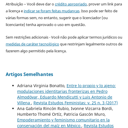
Atribuição – Você deve dar o
crédito apropriado
, prover um link para
a licença e
indicar se foram feitas mudanças
. Isso pode ser feito de
várias formas sem, no entanto, sugerir que o licenciador (ou
licenciante) tenha aprovado o uso em questão.
Sem restrições adicionais - Você não pode aplicar termos jurídicos ou
medidas de caráter tecnológico
que restrinjam legalmente outros de
fazerem algo permitido pela licença.
Artigos Semelhantes
Adriana Virginia Bonatto,
Entre lo propio y lo ajeno:
modulaciones identitarias fronterizas en Pedro
Almodóvar, Eduardo Mendicutti y Luis Antonio de
Villena
,
Revista Estudos Feministas: v. 25 n. 3 (2017)
Ana Gabriela Rincón Rubio, Ivonne Vizcarra Bordi,
Humberto Thomé Ortíz, Patricia Gascón Muro,
Empoderamiento y feminismo comunitario en la
conservación del maíz en México
,
Revista Estudos