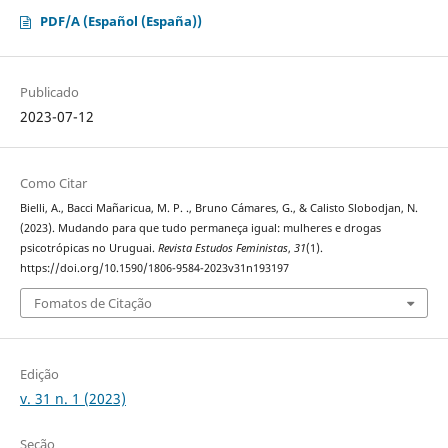
PDF/A (Español (España))
Publicado
2023-07-12
Como Citar
Bielli, A., Bacci Mañaricua, M. P. ., Bruno Cámares, G., & Calisto Slobodjan, N.
(2023). Mudando para que tudo permaneça igual: mulheres e drogas
psicotrópicas no Uruguai.
Revista Estudos Feministas
,
31
(1).
https://doi.org/10.1590/1806-9584-2023v31n193197
Fomatos de Citação
Edição
v. 31 n. 1 (2023)
Seção