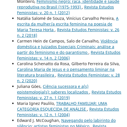
Monteiro,
Feminismo negro: raça, identidade e saúde
reprodutiva no Brasil (1975-1993)
,
Revista Estudos
Feministas: v. 20 n. 1 (2012)
Natália Salomé de Souza, Vinícius Carvalho Pereira,
A
escrita da mulher/a escrita feminina na poesia de
Maria Teresa Horta
,
Revista Estudos Feministas: v. 26
n. 2 (2018)
Carmen Hein de Campos, Salo de Carvalho,
Violência
doméstica e Juizados Especiais Criminais: análise a
partir do feminismo e do garantismo
,
Revista Estudos
Feministas: v. 14 n. 2 (2006)
Carolina Schenatto da Rosa, Gilberto Ferreira da Silva,
Carolina Maria de Jesus e o pensamento liminar na
literatura brasileira
,
Revista Estudos Feministas: v. 28
n. 2 (2020)
Juliana Góes,
Ciência sucessora e a(s)
epistemologia(s): saberes localizados
,
Revista Estudos
Feministas: v. 27 n. 1 (2019)
Maria Ignez Paulilo,
TRABALHO FAMILIAR: UMA
CATEGORIA ESQUECIDA DE ANÁLISE
,
Revista Estudos
Feministas: v. 12 n. 1 (2004)
Edward J. McCoughan,
Navegando pelo labirinto do
silêncio: artistas feministas no México
,
Revista