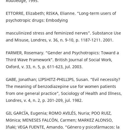
Routledge, 1995.
ETTORRE, Elizabeth; RISKA, Elianne. “Long-term users of
psychotropic drugs: Embodying
masculinized stress and feminized nerves”. Substance Use
and Misuse, Londres, v. 36, n. 9-10, p. 1187-1211. 2001.
FARMER, Rosemary. “Gender and Psychotropics: Toward a
Third Wave Framework”. British Journal of Social Work,
Oxford, v. 33, n. 5, p. 611-623, jul. 2003.
GABE, Jonathan; LIPSHITZ-PHILLIPS, Susan. “Evil necessity?
The meaning of benzodiazepine use for women patients
from one general practice”, Sociology of Health and Illness,
Londres, v. 4, n. 2, p. 201-209, jul. 1982.
GIL GARCÍA, Eugenia; ROMO AVILÉS, Nuria; POO RUIZ,
Mónica; MENESES FALCÓN, Carmen; MARKEZ ALONSO,
Iñaki; VEGA FUENTE, Amando. “Género y psicofármacos: la