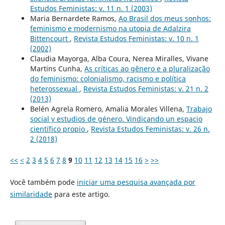
Estudos Feministas: v. 11 n. 1 (2003)
Maria Bernardete Ramos,
Ao Brasil dos meus sonhos:
feminismo e modernismo na utopia de Adalzira
Bittencourt
,
Revista Estudos Feministas: v. 10 n. 1
(2002)
Claudia Mayorga, Alba Coura, Nerea Miralles, Vivane
Martins Cunha,
As críticas ao gênero e a pluralização
do feminismo: colonialismo, racismo e política
heterossexual
,
Revista Estudos Feministas: v. 21 n. 2
(2013)
Belén Agrela Romero, Amalia Morales Villena,
Trabajo
social y estudios de género. Vindicando un espacio
científico propio
,
Revista Estudos Feministas: v. 26 n.
2 (2018)
<<
<
2
3
4
5
6
7
8
9
10
11
12
13
14
15
16
>
>>
Você também pode
iniciar uma pesquisa avançada por
similaridade
para este artigo.