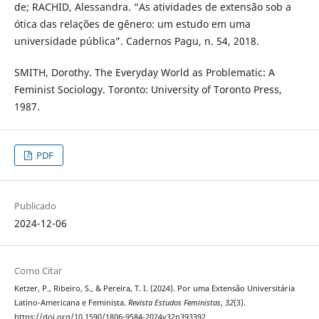
de; RACHID, Alessandra. “As atividades de extensão sob a
ótica das relações de gênero: um estudo em uma
universidade pública”. Cadernos Pagu, n. 54, 2018.
SMITH, Dorothy. The Everyday World as Problematic: A
Feminist Sociology. Toronto: University of Toronto Press,
1987.
PDF
Publicado
2024-12-06
Como Citar
Ketzer, P., Ribeiro, S., & Pereira, T. I. (2024). Por uma Extensão Universitária
Latino-Americana e Feminista.
Revista Estudos Feministas
,
32
(3).
https://doi.org/10.1590/1806-9584-2024v32n393392