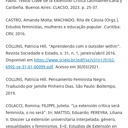
Fábio. Textos Clave de la Extensión Crítica Latinoamericana y
Caribeña. Buenos Aires: CLACSO, 2023. p. 25-37.
CASTRO, Amanda Motta; MACHADO, Rita de Cássia (Orgs.).
Estudos feministas, mulheres e educação popular. Curitiba:
CRV, 2016.
COLLINS, Patricia Hill. “Aprendendo com o outsider within”.
Revista Sociedade e Estado, v. 31, n. 1, janeiro/abril 2016.
Disponível em
https://www.scielo.br/pdf/se/v31n1/0102-
6992-se-31-01-00099.pdf
. Acesso em 30/03/2021.
COLLINS, Patricia Hill. Pensamento Feminista Negro.
Traduzido por Jamille Pinheiro Dias. São Paulo: Boitempo,
2019.
COLACCI, Romina; FILIPPI, Julieta. “La extensión crítica será
feminista, o no será”. In: MATTIO, Eduardo; PEREYRA, Liliana
V. Dossier La extensión universitaria interpelada: género,
sexualidades y feminismos. E+E: Estudios de Extensión en