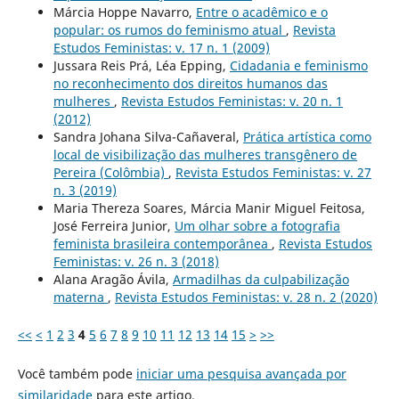
Márcia Hoppe Navarro,
Entre o acadêmico e o
popular: os rumos do feminismo atual
,
Revista
Estudos Feministas: v. 17 n. 1 (2009)
Jussara Reis Prá, Léa Epping,
Cidadania e feminismo
no reconhecimento dos direitos humanos das
mulheres
,
Revista Estudos Feministas: v. 20 n. 1
(2012)
Sandra Johana Silva-Cañaveral,
Prática artística como
local de visibilização das mulheres transgênero de
Pereira (Colômbia)
,
Revista Estudos Feministas: v. 27
n. 3 (2019)
Maria Thereza Soares, Márcia Manir Miguel Feitosa,
José Ferreira Junior,
Um olhar sobre a fotografia
feminista brasileira contemporânea
,
Revista Estudos
Feministas: v. 26 n. 3 (2018)
Alana Aragão Ávila,
Armadilhas da culpabilização
materna
,
Revista Estudos Feministas: v. 28 n. 2 (2020)
<<
<
1
2
3
4
5
6
7
8
9
10
11
12
13
14
15
>
>>
Você também pode
iniciar uma pesquisa avançada por
similaridade
para este artigo.