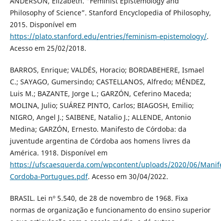
ANDERSON, Elizabeth. “Feminist Epistemology and
Philosophy of Science”. Stanford Encyclopedia of Philosophy,
2015. Disponível em
https://plato.stanford.edu/entries/feminism-epistemology/
.
Acesso em 25/02/2018.
BARROS, Enrique; VALDÉS, Horacio; BORDABEHERE, Ismael
C.; SAYAGO, Gumersindo; CASTELLANOS, Alfredo; MÉNDEZ,
Luis M.; BAZANTE, Jorge L.; GARZÓN, Ceferino Maceda;
MOLINA, Julio; SUÁREZ PINTO, Carlos; BIAGOSH, Emilio;
NIGRO, Angel J.; SAIBENE, Natalio J.; ALLENDE, Antonio
Medina; GARZÓN, Ernesto. Manifesto de Córdoba: da
juventude argentina de Córdoba aos homens livres da
América. 1918. Disponível em
https://ufscaesquerda.com/wpcontent/uploads/2020/06/Manif
Cordoba-Portugues.pdf
. Acesso em 30/04/2022.
BRASIL. Lei nº 5.540, de 28 de novembro de 1968. Fixa
normas de organização e funcionamento do ensino superior