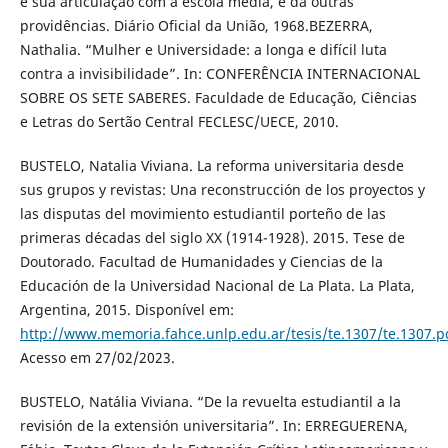
e sua articulação com a escola média, e dá outras
providências. Diário Oficial da União, 1968.BEZERRA,
Nathalia. “Mulher e Universidade: a longa e difícil luta
contra a invisibilidade”. In: CONFERÊNCIA INTERNACIONAL
SOBRE OS SETE SABERES. Faculdade de Educação, Ciências
e Letras do Sertão Central FECLESC/UECE, 2010.
BUSTELO, Natalia Viviana. La reforma universitaria desde
sus grupos y revistas: Una reconstrucción de los proyectos y
las disputas del movimiento estudiantil porteño de las
primeras décadas del siglo XX (1914-1928). 2015. Tese de
Doutorado. Facultad de Humanidades y Ciencias de la
Educación de la Universidad Nacional de La Plata. La Plata,
Argentina, 2015. Disponível em:
http://www.memoria.fahce.unlp.edu.ar/tesis/te.1307/te.1307.p
Acesso em 27/02/2023.
BUSTELO, Natália Viviana. “De la revuelta estudiantil a la
revisión de la extensión universitaria”. In: ERREGUERENA,