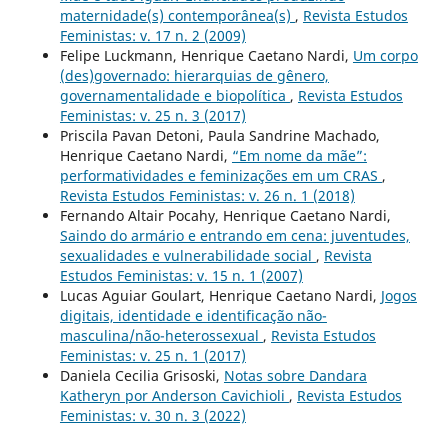
maternidade(s) contemporânea(s)
,
Revista Estudos
Feministas: v. 17 n. 2 (2009)
Felipe Luckmann, Henrique Caetano Nardi,
Um corpo
(des)governado: hierarquias de gênero,
governamentalidade e biopolítica
,
Revista Estudos
Feministas: v. 25 n. 3 (2017)
Priscila Pavan Detoni, Paula Sandrine Machado,
Henrique Caetano Nardi,
“Em nome da mãe”:
performatividades e feminizações em um CRAS
,
Revista Estudos Feministas: v. 26 n. 1 (2018)
Fernando Altair Pocahy, Henrique Caetano Nardi,
Saindo do armário e entrando em cena: juventudes,
sexualidades e vulnerabilidade social
,
Revista
Estudos Feministas: v. 15 n. 1 (2007)
Lucas Aguiar Goulart, Henrique Caetano Nardi,
Jogos
digitais, identidade e identificação não-
masculina/não-heterossexual
,
Revista Estudos
Feministas: v. 25 n. 1 (2017)
Daniela Cecilia Grisoski,
Notas sobre Dandara
Katheryn por Anderson Cavichioli
,
Revista Estudos
Feministas: v. 30 n. 3 (2022)