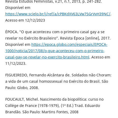
Revista Estudos Feministas, v.21, n.1, 2013, p. 241-282.
Disponível em
https://www.scielo.br/j/ref/a/cPBKdXV63LVw75GrVvH39NC/
.
Acesso em 12/12/2023
ÉPOCA. “O que aconteceu com o primeiro casal gay a se
revelar no Exército Brasileiro”. Revista Época [online], 2017.
Disponível em
https://epoca.globo.com/especiais/EPOCA-
1000/noticia/2017/08/o-que-aconteceu-com-o-primeiro-
casal-gay-se-revelar-no-exercito-brasileiro.html
. Acesso em
11/12/2023.
FIGUEIREDO, Fernando Alcântara de. Soldados não Choram:
a vida de um casal homossexual no Exército do Brasil. São
Paulo: Globo, 2008.
FOUCAULT, Michel. Nascimento da biopolítica: curso no
Collège de France (1978-1979), (1ª Ed.) Trad. Eduardo
Brandão. São Paulo: Martins Fontes, 2008