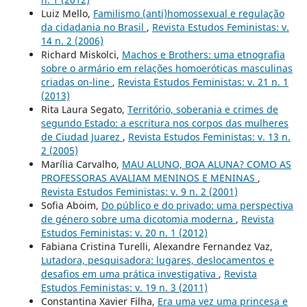
Luiz Mello,
Familismo (anti)homossexual e regulação
da cidadania no Brasil
,
Revista Estudos Feministas: v.
14 n. 2 (2006)
Richard Miskolci,
Machos e Brothers: uma etnografia
sobre o armário em relações homoeróticas masculinas
criadas on-line
,
Revista Estudos Feministas: v. 21 n. 1
(2013)
Rita Laura Segato,
Território, soberania e crimes de
segundo Estado: a escritura nos corpos das mulheres
de Ciudad Juarez
,
Revista Estudos Feministas: v. 13 n.
2 (2005)
Marília Carvalho,
MAU ALUNO, BOA ALUNA? COMO AS
PROFESSORAS AVALIAM MENINOS E MENINAS
,
Revista Estudos Feministas: v. 9 n. 2 (2001)
Sofia Aboim,
Do público e do privado: uma perspectiva
de género sobre uma dicotomia moderna
,
Revista
Estudos Feministas: v. 20 n. 1 (2012)
Fabiana Cristina Turelli, Alexandre Fernandez Vaz,
Lutadora, pesquisadora: lugares, deslocamentos e
desafios em uma prática investigativa
,
Revista
Estudos Feministas: v. 19 n. 3 (2011)
Constantina Xavier Filha,
Era uma vez uma princesa e