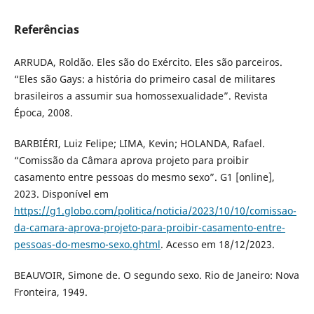
Referências
ARRUDA, Roldão. Eles são do Exército. Eles são parceiros.
“Eles são Gays: a história do primeiro casal de militares
brasileiros a assumir sua homossexualidade”. Revista
Época, 2008.
BARBIÉRI, Luiz Felipe; LIMA, Kevin; HOLANDA, Rafael.
“Comissão da Câmara aprova projeto para proibir
casamento entre pessoas do mesmo sexo”. G1 [online],
2023. Disponível em
https://g1.globo.com/politica/noticia/2023/10/10/comissao-
da-camara-aprova-projeto-para-proibir-casamento-entre-
pessoas-do-mesmo-sexo.ghtml
. Acesso em 18/12/2023.
BEAUVOIR, Simone de. O segundo sexo. Rio de Janeiro: Nova
Fronteira, 1949.