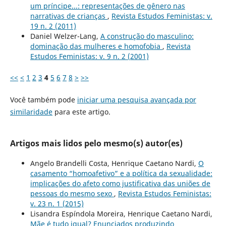
um príncipe...: representações de gênero nas
narrativas de crianças
,
Revista Estudos Feministas: v.
19 n. 2 (2011)
Daniel Welzer-Lang,
A construção do masculino:
dominação das mulheres e homofobia
,
Revista
Estudos Feministas: v. 9 n. 2 (2001)
<<
<
1
2
3
4
5
6
7
8
>
>>
Você também pode
iniciar uma pesquisa avançada por
similaridade
para este artigo.
Artigos mais lidos pelo mesmo(s) autor(es)
Angelo Brandelli Costa, Henrique Caetano Nardi,
O
casamento “homoafetivo” e a política da sexualidade:
implicações do afeto como justificativa das uniões de
pessoas do mesmo sexo
,
Revista Estudos Feministas:
v. 23 n. 1 (2015)
Lisandra Espíndola Moreira, Henrique Caetano Nardi,
Mãe é tudo igual? Enunciados produzindo