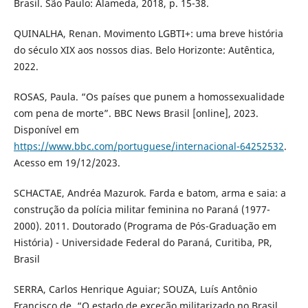
Brasil. São Paulo: Alameda, 2018, p. 15-38.
QUINALHA, Renan. Movimento LGBTI+: uma breve história
do século XIX aos nossos dias. Belo Horizonte: Autêntica,
2022.
ROSAS, Paula. “Os países que punem a homossexualidade
com pena de morte”. BBC News Brasil [online], 2023.
Disponível em
https://www.bbc.com/portuguese/internacional-64252532
.
Acesso em 19/12/2023.
SCHACTAE, Andréa Mazurok. Farda e batom, arma e saia: a
construção da polícia militar feminina no Paraná (1977-
2000). 2011. Doutorado (Programa de Pós-Graduação em
História) - Universidade Federal do Paraná, Curitiba, PR,
Brasil
SERRA, Carlos Henrique Aguiar; SOUZA, Luís Antônio
Francisco de. “O estado de exceção militarizado no Brasil.