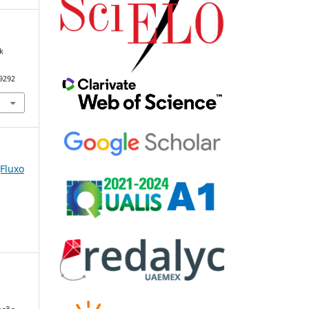
k
79292
(Fluxo