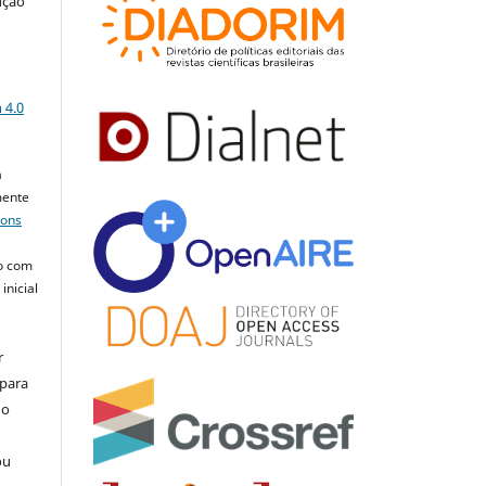
ução
a
 4.0
a
mente
mons
o com
inicial
r
 para
do
ou