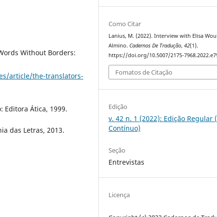
Como Citar
Lanius, M. (2022). Interview with Elisa Wou
Almino.
Cadernos De Tradução
,
42
(1).
 Words Without Borders:
https://doi.org/10.5007/2175-7968.2022.e
Fomatos de Citação
/article/the-translators-
Edição
: Editora Ática, 1999.
v. 42 n. 1 (2022): Edição Regular 
Contínuo)
ia das Letras, 2013.
Seção
Entrevistas
Licença