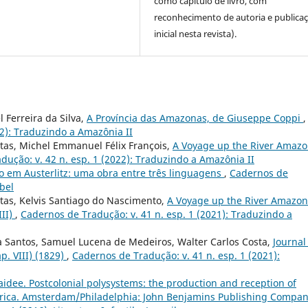
como capítulo de livro, com
reconhecimento de autoria e publica
inicial nesta revista).
 Ferreira da Silva,
A Província das Amazonas, de Giuseppe Coppi
,
22): Traduzindo a Amazônia II
itas, Michel Emmanuel Félix François,
A Voyage up the River Amaz
dução: v. 42 n. esp. 1 (2022): Traduzindo a Amazônia II
o em Austerlitz: uma obra entre três linguagens
,
Cadernos de
abel
itas, Kelvis Santiago do Nascimento,
A Voyage up the River Amazon
III)
,
Cadernos de Tradução: v. 41 n. esp. 1 (2021): Traduzindo a
a Santos, Samuel Lucena de Medeiros, Walter Carlos Costa,
Journal
p. VIII) (1829)
,
Cadernos de Tradução: v. 41 n. esp. 1 (2021):
aidee. Postcolonial polysystems: the production and reception of
 Africa. Amsterdam/Philadelphia: John Benjamins Publishing Compan