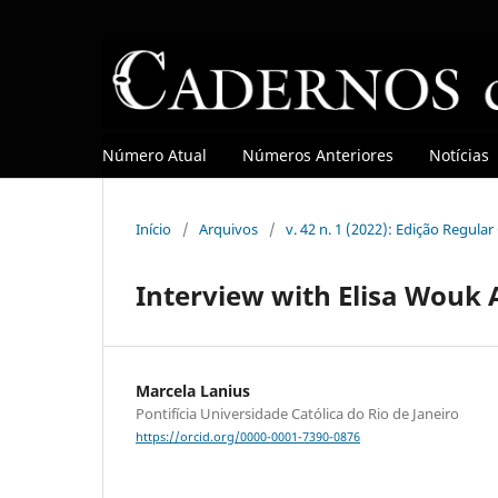
Número Atual
Números Anteriores
Notícias
Início
/
Arquivos
/
v. 42 n. 1 (2022): Edição Regula
Interview with Elisa Wouk
Marcela Lanius
Pontifícia Universidade Católica do Rio de Janeiro
https://orcid.org/0000-0001-7390-0876