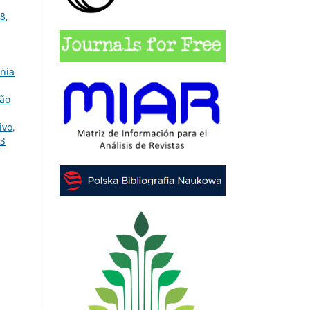
8,
ônia
ção
ivo,
 3