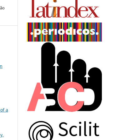
ção
on
 of a
y,