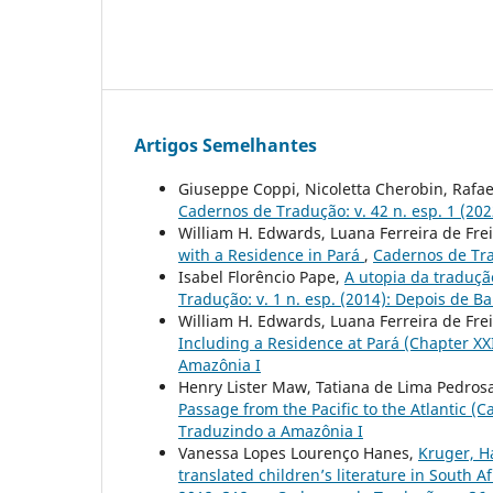
Artigos Semelhantes
Giuseppe Coppi, Nicoletta Cherobin, Rafael
Cadernos de Tradução: v. 42 n. esp. 1 (20
William H. Edwards, Luana Ferreira de Fre
with a Residence in Pará
,
Cadernos de Tra
Isabel Florêncio Pape,
A utopia da traduçã
Tradução: v. 1 n. esp. (2014): Depois de B
William H. Edwards, Luana Ferreira de Fre
Including a Residence at Pará (Chapter XX
Amazônia I
Henry Lister Maw, Tatiana de Lima Pedros
Passage from the Pacific to the Atlantic (Ca
Traduzindo a Amazônia I
Vanessa Lopes Lourenço Hanes,
Kruger, H
translated children’s literature in South