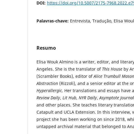
DOI:
https://doi.org/10.5007/2175-7968.2022.e
Palavras-chave:
Entrevista, Tradução, Elisa Wou
Resumo
Elisa Wouk Almino is a writer, editor, and literar
Angeles. She is the translator of
This House
by A
(Scrambler Books), editor of
Alice Trumbull Mason
Abstraction
(Rizzoli), and a senior editor at the 
Hyperallergic
. Her translations and essays have
Review
Daily
,
Lit Hub
,
NYR Daily
,
Asymptote Journal
and other places. She teaches literary translatio
Catapult and UCLA Extension. In this interview, 
project she has been working on since 2018, wh
untapped archival material that belonged to Ana