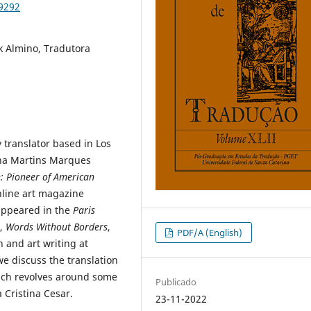
79292
k Almino, Tradutora
y translator based in Los
na Martins Marques
: Pioneer of American
online art magazine
 appeared in the
Paris
,
Words Without Borders
,
PDF/A (English)
n and art writing at
we discuss the translation
ich revolves around some
Publicado
 Cristina Cesar.
23-11-2022