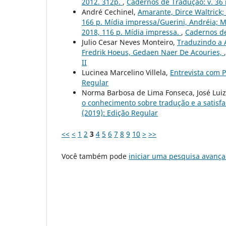
2012. 312p.
,
Cadernos de Tradução: v. 36 n.
André Cechinel,
Amarante, Dirce Waltrick;
166 p. Mídia impressa/Guerini, Andréia; Me
2018, 116 p. Mídia impressa.
,
Cadernos de
Julio Cesar Neves Monteiro,
Traduzindo a 
Fredrik Hoeus, Gedaen Naer De Acouries,
II
Lucinea Marcelino Villela,
Entrevista com 
Regular
Norma Barbosa de Lima Fonseca, José Luiz
o conhecimento sobre tradução e a satisf
(2019): Edição Regular
<<
<
1
2
3
4
5
6
7
8
9
10
>
>>
Você também pode
iniciar uma pesquisa avança