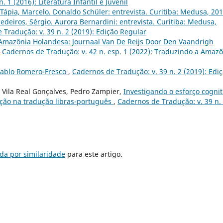
 1 (2016): Literatura Infantil e Juvenil
 Tápia, Marcelo. Donaldo Schüler: entrevista. Curitiba: Medusa, 201
deiros, Sérgio. Aurora Bernardini: entrevista. Curitiba: Medusa,
 Tradução: v. 39 n. 2 (2019): Edição Regular
Amazônia Holandesa: Journaal Van De Reijs Door Den Vaandrigh
,
Cadernos de Tradução: v. 42 n. esp. 1 (2022): Traduzindo a Amaz
Pablo Romero-Fresco
,
Cadernos de Tradução: v. 39 n. 2 (2019): Edi
 Vila Real Gonçalves, Pedro Zampier,
Investigando o esforço cognit
ação na tradução libras-português
,
Cadernos de Tradução: v. 39 n.
da por similaridade
para este artigo.