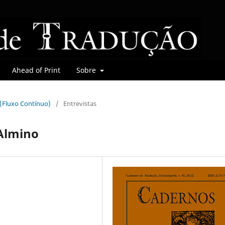
Ahead of Print
Sobre
r (Fluxo Contínuo)
/
Entrevistas
 Almino