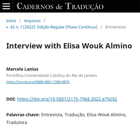
Início
/
Arquivos
/
v. 42 n. 1 (2022): Edição Regular (Fluxo Contínuo)
/
Entrevistas
Interview with Elisa Wouk Almino
Marcela Lanius
Pontifícia Universidade Católica do Rio de Janeiro
https://orcid.org/0000-0001-7390-0876
DOI:
https://doi.org/10.5007/2175-7968.2022.e79292
Palavras-chave:
Entrevista, Tradução, Elisa Wouk Almino,
Tradutora