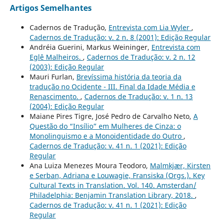
Artigos Semelhantes
Cadernos de Tradução,
Entrevista com Lia Wyler
,
Cadernos de Tradução: v. 2 n. 8 (2001): Edição Regular
Andréia Guerini, Markus Weininger,
Entrevista com
Eglê Malheiros.
,
Cadernos de Tradução: v. 2 n. 12
(2003): Edição Regular
Mauri Furlan,
Brevíssima história da teoria da
tradução no Ocidente - III. Final da Idade Média e
Renascimento.
,
Cadernos de Tradução: v. 1 n. 13
(2004): Edição Regular
Maiane Pires Tigre, José Pedro de Carvalho Neto,
A
Questão do “Insílio” em Mulheres de Cinza: o
Monolinguismo e a Monoidentidade do Outro
,
Cadernos de Tradução: v. 41 n. 1 (2021): Edição
Regular
Ana Luiza Menezes Moura Teodoro,
Malmkjær, Kirsten
e Serban, Adriana e Louwagie, Fransiska (Orgs.). Key
Cultural Texts in Translation. Vol. 140. Amsterdan/
Philadelphia: Benjamin Translation Library, 2018.
,
Cadernos de Tradução: v. 41 n. 1 (2021): Edição
Regular