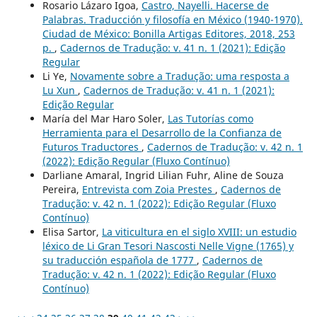
Rosario Lázaro Igoa,
Castro, Nayelli. Hacerse de
Palabras. Traducción y filosofía en México (1940-1970).
Ciudad de México: Bonilla Artigas Editores, 2018, 253
p.
,
Cadernos de Tradução: v. 41 n. 1 (2021): Edição
Regular
Li Ye,
Novamente sobre a Tradução: uma resposta a
Lu Xun
,
Cadernos de Tradução: v. 41 n. 1 (2021):
Edição Regular
María del Mar Haro Soler,
Las Tutorías como
Herramienta para el Desarrollo de la Confianza de
Futuros Traductores
,
Cadernos de Tradução: v. 42 n. 1
(2022): Edição Regular (Fluxo Contínuo)
Darliane Amaral, Ingrid Lilian Fuhr, Aline de Souza
Pereira,
Entrevista com Zoia Prestes
,
Cadernos de
Tradução: v. 42 n. 1 (2022): Edição Regular (Fluxo
Contínuo)
Elisa Sartor,
La viticultura en el siglo XVIII: un estudio
léxico de Li Gran Tesori Nascosti Nelle Vigne (1765) y
su traducción española de 1777
,
Cadernos de
Tradução: v. 42 n. 1 (2022): Edição Regular (Fluxo
Contínuo)