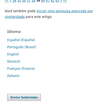
<<
<
34
35
36
37
38
39
40
41
42
43
>
>>
Você também pode
iniciar uma pesquisa avançada por
similaridade
para este artigo.
Idioma
Español (España)
Português (Brasil)
English
Deutsch
Français (France)
Italiano
Enviar Submissão