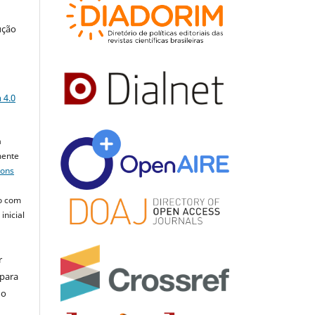
ução
a
 4.0
a
mente
mons
o com
inicial
r
 para
do