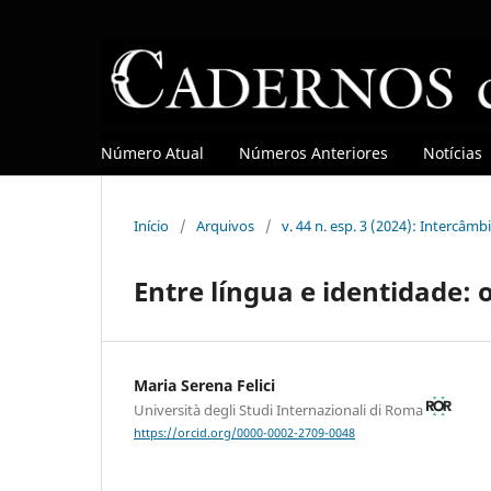
Número Atual
Números Anteriores
Notícias
Início
/
Arquivos
/
v. 44 n. esp. 3 (2024): Intercâ
Entre língua e identidade: 
Maria Serena Felici
Università degli Studi Internazionali di Roma
https://orcid.org/0000-0002-2709-0048