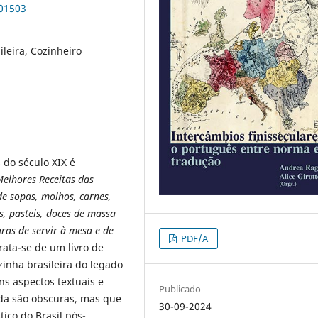
101503
ileira, Cozinheiro
s do século XIX é
elhores Receitas das
e sopas, molhos, carnes,
ns, pasteis, doces de massa
as de servir à mesa e de
PDF/A
Trata-se de um livro de
zinha brasileira do legado
ns aspectos textuais e
Publicado
nda são obscuras, mas que
30-09-2024
tico do Brasil pós-