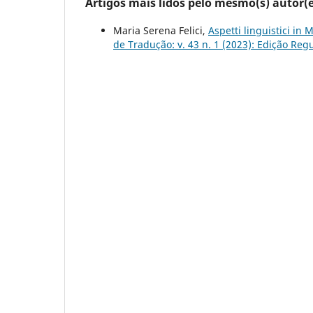
Artigos mais lidos pelo mesmo(s) autor(e
Maria Serena Felici,
Aspetti linguistici in
de Tradução: v. 43 n. 1 (2023): Edição Reg