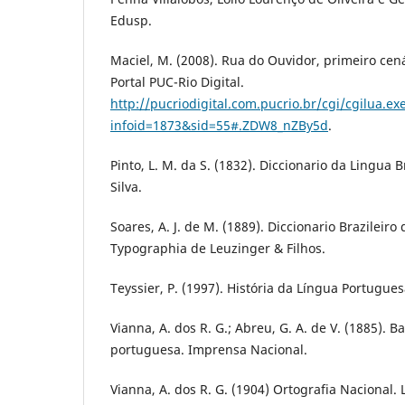
Edusp.
Maciel, M. (2008). Rua do Ouvidor, primeiro cen
Portal PUC-Rio Digital.
http://pucriodigital.com.pucrio.br/cgi/cgilua.ex
infoid=1873&sid=55#.ZDW8_nZBy5d
.
Pinto, L. M. da S. (1832). Diccionario da Lingua 
Silva.
Soares, A. J. de M. (1889). Diccionario Brazileir
Typographia de Leuzinger & Filhos.
Teyssier, P. (1997). História da Língua Portugues
Vianna, A. dos R. G.; Abreu, G. A. de V. (1885). B
portuguesa. Imprensa Nacional.
Vianna, A. dos R. G. (1904) Ortografia Nacional. 