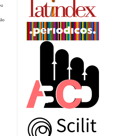
ou
ção