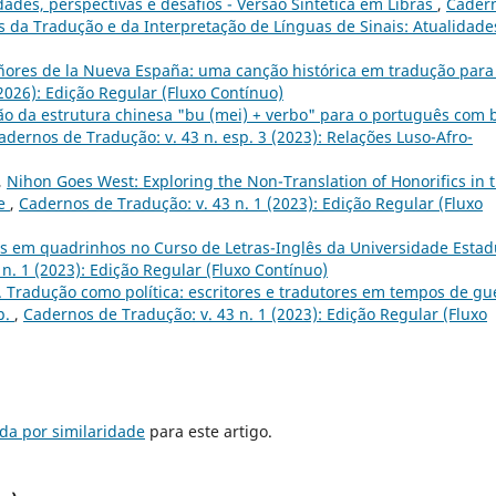
dades, perspectivas e desafios - Versão Sintética em Libras
,
Cader
os da Tradução e da Interpretação de Línguas de Sinais: Atualidade
ores de la Nueva España: uma canção histórica em tradução para
2026): Edição Regular (Fluxo Contínuo)
ão da estrutura chinesa "bu (mei) + verbo" para o português com 
adernos de Tradução: v. 43 n. esp. 3 (2023): Relações Luso-Afro-
,
Nihon Goes West: Exploring the Non-Translation of Honorifics in 
me
,
Cadernos de Tradução: v. 43 n. 1 (2023): Edição Regular (Fluxo
as em quadrinhos no Curso de Letras-Inglês da Universidade Estad
n. 1 (2023): Edição Regular (Fluxo Contínuo)
o. Tradução como política: escritores e tradutores em tempos de gu
p.
,
Cadernos de Tradução: v. 43 n. 1 (2023): Edição Regular (Fluxo
da por similaridade
para este artigo.