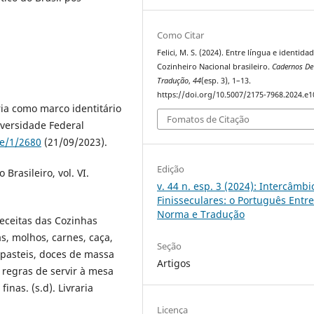
Como Citar
Felici, M. S. (2024). Entre língua e identidad
Cozinheiro Nacional brasileiro.
Cadernos De
Tradução
,
44
(esp. 3), 1–13.
https://doi.org/10.5007/2175-7968.2024.e
ária como marco identitário
Fomatos de Citação
iversidade Federal
le/1/2680
(21/09/2023).
Edição
 Brasileiro, vol. VI.
v. 44 n. esp. 3 (2024): Intercâmbi
Finisseculares: o Português Entr
Norma e Tradução
eceitas das Cozinhas
s, molhos, carnes, caça,
Seção
, pasteis, doces de massa
Artigos
regras de servir à mesa
nas. (s.d). Livraria
Licença