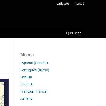
Cadastro
Acesso
Buscar
Idioma
Español (España)
Português (Brasil)
English
Deutsch
Français (France)
Italiano