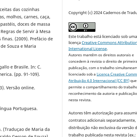
ceitas das cozinhas
Copyright (c) 2024 Cadernos de Trad
as, molhos, carnes, caça,
, pastéis, doces de massa
Regras de Servir à Mesa
Este trabalho está licenciado sob um
inas. (2009). Prefácio de
licença
Creative Commons Attribution
n de Souza e Maria
International License
.
Autores mantêm os direitos autorais e
concedem à revista o direito de primeir
allo e Brasile. In: C.
publicação, com o trabalho simultanea
merica. (pp. 91-109).
licenciado sob a
Licença Creative Com
Atribuição 4.0 Internacional (CC BY)
que
permite o compartilhamento do trabalh
). Versão online.
reconhecimento da autoria e publicação 
nesta revista.
 Língua Portuguesa.
Autores têm autorização para assumi
contratos adicionais separadamente,
distribuição não exclusiva da versão 
ia. (Traduçao de Maria da
trabalho publicada nesta revista (ex.:
eraldo Gerson de Souza).