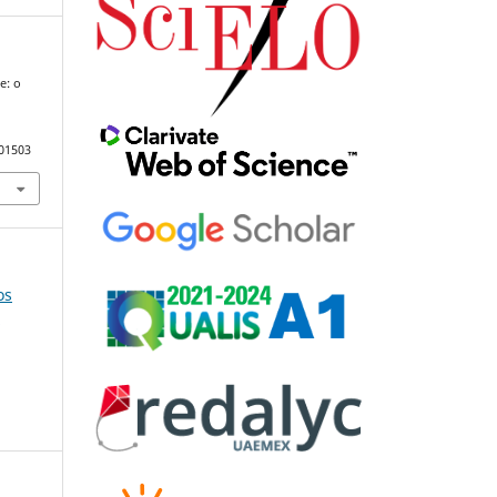
e: o
101503
os
e