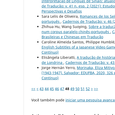
Interpretação de Línguas de Sinais: atuali
de Tradução: v. 41 n. esp. 2 (2021): Estud
Perspectivas e Desafios
Sara Lelis de Oliveira,
Romances de los Señ
português
,
Cadernos de Tradução: v. 46 (
Zhihua Hu, Wang Suoying,
Sobre a traduç
num corpus paralelo chinês-português
,
C
Brasileiras e Chinesas em Tradução
Caroline Almeida Santos, Philippe Humblé
English Subtitles of a Japanese Video Ga
Contínuo)
Elisângela Liberatti,
A tradução de históri
de Londrina
,
Cadernos de Tradução: v. 43 
Jorge Hernán Yerro,
Morinaka, Eliza Mitiy
(1943-1947). Salvador: EDUFBA, 2020, 326 
Contínuo)
<<
<
43
44
45
46
47
48
49
50
51
52
>
>>
Você também pode
iniciar uma pesquisa avança