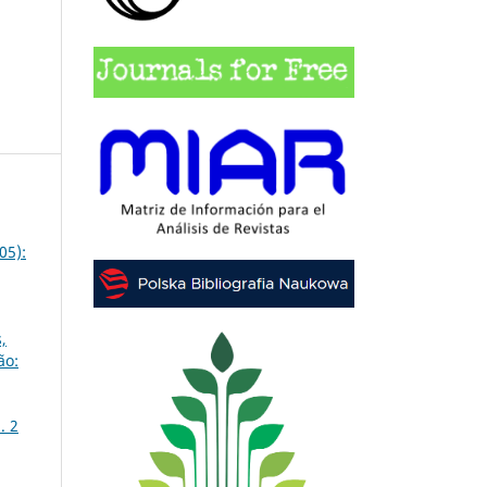
05):
,
ão:
. 2