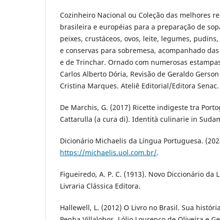
Cozinheiro Nacional ou Coleção das melhores re
brasileira e européias para a preparação de sop
peixes, crustáceos, ovos, leite, legumes, pudins
e conservas para sobremesa, acompanhado das 
e de Trinchar. Ornado com numerosas estampas f
Carlos Alberto Dória, Revisão de Geraldo Gerso
Cristina Marques. Ateliê Editorial/Editora Senac.
De Marchis, G. (2017) Ricette indigeste tra Portog
Cattarulla (a cura di). Identità culinarie in Suda
Dicionário Michaelis da Língua Portuguesa. (2023
https://michaelis.uol.com.br/
.
Figueiredo, A. P. C. (1913). Novo Diccionário da
Livraria Clássica Editora.
Hallewell, L. (2012) O Livro no Brasil. Sua histór
Penha Villalobos, Lólio Lourenço de Oliveira e G