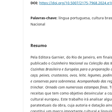
DOI:
https://doi.org/10.5007/2175-7968.2024.e
Palavras-chave:
língua portuguesa, cultura bras
Nacional
Resumo
Pela Editora Garnier, do Rio de Janeiro, em finai
publicado o
Cozinheiro Nacional ou Colecção das M
Cozinhas Brasileira e Européas
para a preparação d
caça, peixes, crustaceos, ovos, leite, legumes, podi
e conservas para sobremesa. Acompanhado das regr
trinchar. Ornado com numerosas estampas finas
. 
receitas que tem como objetivo desvincular a co
cultural europeu. Este trabalho irá analisar algu
paratextuais da obra, cuja autoria e datação ai
constitui um marco importante cultural e linguís