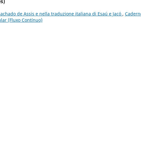
s)
 Machado de Assis e nella traduzione italiana di Esaú e Jacó
,
Cadern
ular (Fluxo Contínuo)