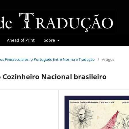
Ahead of Print
Sobre
mbios Finisseculares: o Português Entre Norma e Tradução
/
Artigos
o Cozinheiro Nacional brasileiro