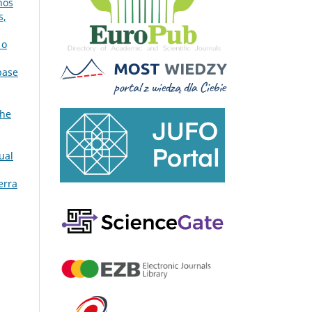
nos
s,
 o
base
the
ual
erra