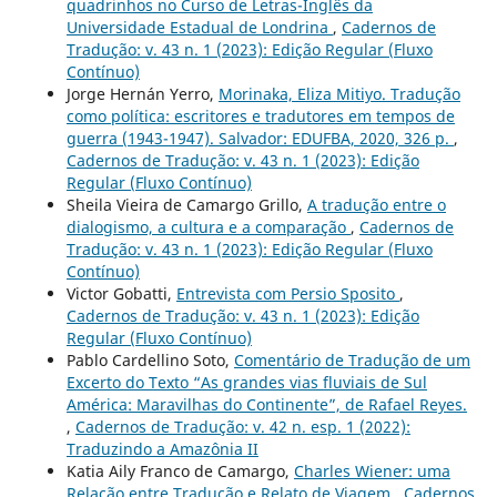
quadrinhos no Curso de Letras-Inglês da
Universidade Estadual de Londrina
,
Cadernos de
Tradução: v. 43 n. 1 (2023): Edição Regular (Fluxo
Contínuo)
Jorge Hernán Yerro,
Morinaka, Eliza Mitiyo. Tradução
como política: escritores e tradutores em tempos de
guerra (1943-1947). Salvador: EDUFBA, 2020, 326 p.
,
Cadernos de Tradução: v. 43 n. 1 (2023): Edição
Regular (Fluxo Contínuo)
Sheila Vieira de Camargo Grillo,
A tradução entre o
dialogismo, a cultura e a comparação
,
Cadernos de
Tradução: v. 43 n. 1 (2023): Edição Regular (Fluxo
Contínuo)
Victor Gobatti,
Entrevista com Persio Sposito
,
Cadernos de Tradução: v. 43 n. 1 (2023): Edição
Regular (Fluxo Contínuo)
Pablo Cardellino Soto,
Comentário de Tradução de um
Excerto do Texto “As grandes vias fluviais de Sul
América: Maravilhas do Continente”, de Rafael Reyes.
,
Cadernos de Tradução: v. 42 n. esp. 1 (2022):
Traduzindo a Amazônia II
Katia Aily Franco de Camargo,
Charles Wiener: uma
Relação entre Tradução e Relato de Viagem
,
Cadernos