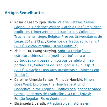
Artigos Semelhantes
Rosario Lázaro Igoa,
Bada, Valérie; Letawe, Céline;
Pagnoulle, Christine; Willson, Patricia (Eds.) Impliciter,
expliciter. L'intervention du traducteur. Collection
Truchements. Liège, Bélgica: Presses Universitaires de
Liège, 2018, 273 p.
,
Cadernos de Tradução: v. 43 n. 1
(2023): Edição Regular (Fluxo Contínuo)
Zhihua Hu, Wang Suoying,
Sobre a tradução da
estrutura chinesa "bu (mei) + verbo" para o
português com base num corpus paralelo chinês-
português
,
Cadernos de Tradução: v. 43 n. esp. 3
(2023): Relações Luso-Afro-Brasileiras e Chinesas em
Tradução
Caroline Almeida Santos, Philippe Humblé,
Nihon
Goes West: Exploring the Non-Translation of
Honorifics in the English Subtitles of a Japanese Video
Game
,
Cadernos de Tradução: v. 43 n. 1 (2023):
Edição Regular (Fluxo Contínuo)
Elisângela Liberatti,
A tradução de histórias em