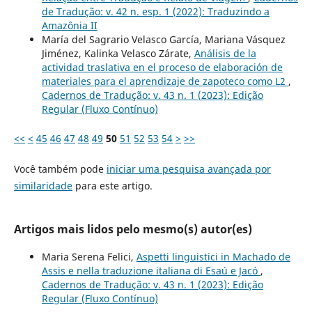
de Tradução: v. 42 n. esp. 1 (2022): Traduzindo a
Amazônia II
María del Sagrario Velasco García, Mariana Vásquez
Jiménez, Kalinka Velasco Zárate,
Análisis de la
actividad traslativa en el proceso de elaboración de
materiales para el aprendizaje de zapoteco como L2
,
Cadernos de Tradução: v. 43 n. 1 (2023): Edição
Regular (Fluxo Contínuo)
<<
<
45
46
47
48
49
50
51
52
53
54
>
>>
Você também pode
iniciar uma pesquisa avançada por
similaridade
para este artigo.
Artigos mais lidos pelo mesmo(s) autor(es)
Maria Serena Felici,
Aspetti linguistici in Machado de
Assis e nella traduzione italiana di Esaú e Jacó
,
Cadernos de Tradução: v. 43 n. 1 (2023): Edição
Regular (Fluxo Contínuo)