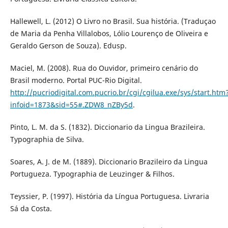
Hallewell, L. (2012) O Livro no Brasil. Sua história. (Traduçao
de Maria da Penha Villalobos, Lólio Lourenço de Oliveira e
Geraldo Gerson de Souza). Edusp.
Maciel, M. (2008). Rua do Ouvidor, primeiro cenário do
Brasil moderno. Portal PUC-Rio Digital.
http://pucriodigital.com.pucrio.br/cgi/cgilua.exe/sys/start.htm
infoid=1873&sid=55#.ZDW8_nZBy5d
.
Pinto, L. M. da S. (1832). Diccionario da Lingua Brazileira.
Typographia de Silva.
Soares, A. J. de M. (1889). Diccionario Brazileiro da Lingua
Portugueza. Typographia de Leuzinger & Filhos.
Teyssier, P. (1997). História da Língua Portuguesa. Livraria
Sá da Costa.