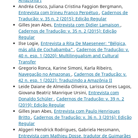
Amazônia I
Andréa Cesco, Juliana Cristina Faggion Bergmann,
Entrevista com Irineu Franco Perpétuo
,
Cadernos de
Tradução: v. 35 n. 2 (2015): Edição Regular
Gilles Jean Abes,
Entrevista com Didier Lamaison
,
Cadernos de Tradução: v. 35 n. 2 (2015): Edição
Regular
Ilse Logie,
Entrevista a Rita De Maeseneer: “Bélgica,
más allá de Cochabamba"
,
Cadernos de Tradução: v.
40 n. esp. 1 (2020): Multilingualism and Cultural
Transfer
Gregorio Ronca, Karine Simoni, Karla Ribeiro,
Navegação no Amazonas
,
Cadernos de Tradução: v.
42 n. esp. 1 (2022): Traduzindo a Amazônia II
Leide Daiane de Almeida Oliveira, Larissa Ceres Lagos,
Giovana Beatriz Manrique Ursini,
Entrevista com
Donaldo Schüler
,
Cadernos de Tradução: v. 39 n. 2
(2019): Edição Regular
Gilles Jean Abes,
Entrevista com Paulo Henriques
Britto
,
Cadernos de Tradução: v. 36 n. 3 (2016): Edição
Regular
Alggeri Hendrick Rodrigues, Gabriela Hessmann,
Entrevista com Mathieu Dosse, tradutor de Guimarães