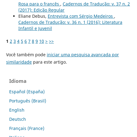
Rosa para o francês
,
Cadernos de Tradução: v. 37 n. 2
(2017): Edição Regular
Eliane Debus,
Entrevista com Sérgio Medeiros
,
Cadernos de Tradução: v. 36 n. 1 (2016): Literatura
Infantil e Juvenil
1
2
3
4
5
6
7
8
9
10
>
>>
Você também pode
iniciar uma pesquisa avançada por
similaridade
para este artigo.
Idioma
Español (España)
Português (Brasil)
English
Deutsch
Français (France)