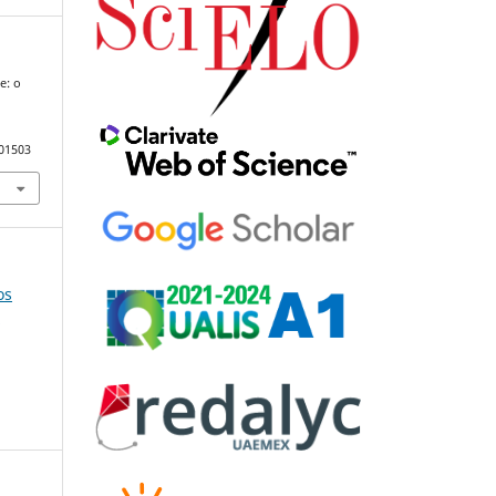
e: o
101503
os
e