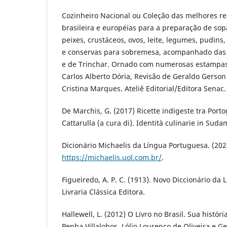
Cozinheiro Nacional ou Coleção das melhores re
brasileira e européias para a preparação de sop
peixes, crustáceos, ovos, leite, legumes, pudins
e conservas para sobremesa, acompanhado das 
e de Trinchar. Ornado com numerosas estampas f
Carlos Alberto Dória, Revisão de Geraldo Gerso
Cristina Marques. Ateliê Editorial/Editora Senac.
De Marchis, G. (2017) Ricette indigeste tra Portog
Cattarulla (a cura di). Identità culinarie in Suda
Dicionário Michaelis da Língua Portuguesa. (2023
https://michaelis.uol.com.br/
.
Figueiredo, A. P. C. (1913). Novo Diccionário da
Livraria Clássica Editora.
Hallewell, L. (2012) O Livro no Brasil. Sua histór
Penha Villalobos, Lólio Lourenço de Oliveira e G