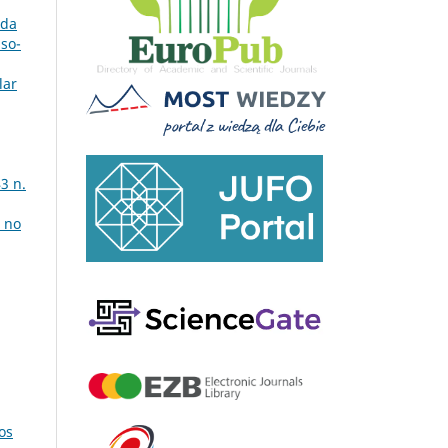
 da
uso-
lar
3 n.
 no
os