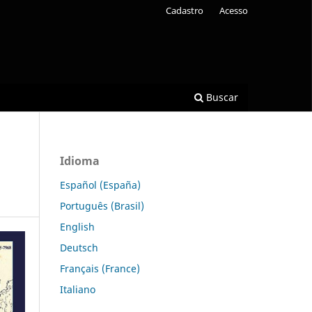
Cadastro
Acesso
Buscar
Idioma
Español (España)
Português (Brasil)
English
Deutsch
Français (France)
Italiano