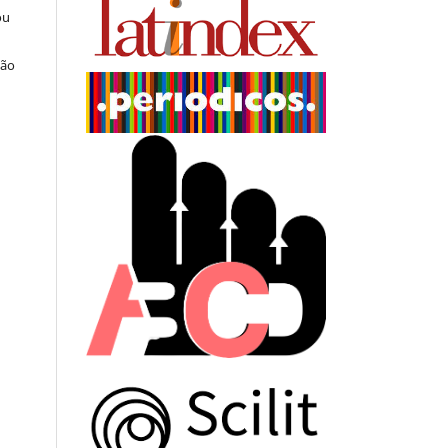
ou
ção