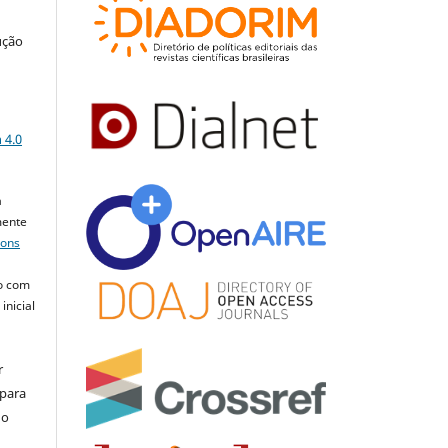
ução
a
 4.0
a
mente
mons
o com
inicial
r
 para
do