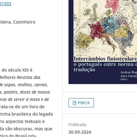
101503
ileira, Cozinheiro
s do século XIX é
elhores Receitas das
e sopas, molhos, carnes,
ns, pasteis, doces de massa
as de servir à mesa e de
PDF/A
Trata-se de um livro de
zinha brasileira do legado
ns aspectos textuais e
Publicado
nda são obscuras, mas que
30-09-2024
tico do Brasil pós-