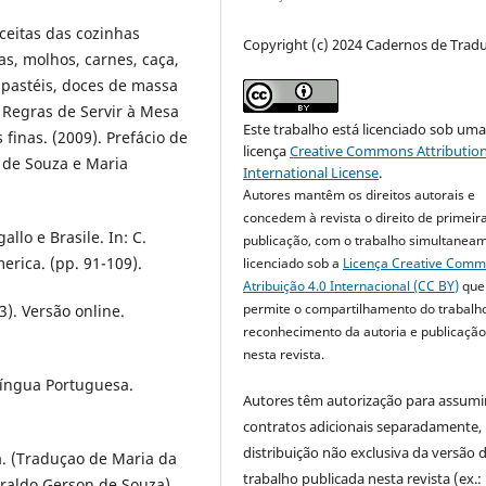
ceitas das cozinhas
Copyright (c) 2024 Cadernos de Trad
as, molhos, carnes, caça,
, pastéis, doces de massa
Regras de Servir à Mesa
Este trabalho está licenciado sob um
inas. (2009). Prefácio de
licença
Creative Commons Attribution
n de Souza e Maria
International License
.
Autores mantêm os direitos autorais e
concedem à revista o direito de primeir
allo e Brasile. In: C.
publicação, com o trabalho simultanea
merica. (pp. 91-109).
licenciado sob a
Licença Creative Com
Atribuição 4.0 Internacional (CC BY)
que
permite o compartilhamento do trabalh
). Versão online.
reconhecimento da autoria e publicação 
nesta revista.
 Língua Portuguesa.
Autores têm autorização para assumi
contratos adicionais separadamente,
distribuição não exclusiva da versão 
ia. (Traduçao de Maria da
trabalho publicada nesta revista (ex.:
eraldo Gerson de Souza).