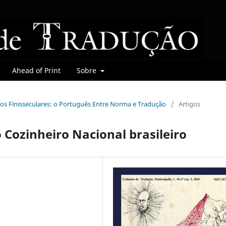
Ahead of Print
Sobre
mbios Finisseculares: o Português Entre Norma e Tradução
/
Artigos
o Cozinheiro Nacional brasileiro