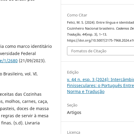
Como Citar
Felici, M. S. (2024). Entre língua e identidad
Cozinheiro Nacional brasileiro.
Cadernos De
Tradução
,
44
(esp. 3), 1–13.
https://doi.org/10.5007/2175-7968.2024.e
ária como marco identitário
Fomatos de Citação
iversidade Federal
le/1/2680
(21/09/2023).
Edição
 Brasileiro, vol. VI.
v. 44 n. esp. 3 (2024): Intercâmbi
Finisseculares: o Português Entr
Norma e Tradução
eceitas das Cozinhas
s, molhos, carnes, caça,
Seção
, pasteis, doces de massa
Artigos
regras de servir à mesa
nas. (s.d). Livraria
Licença