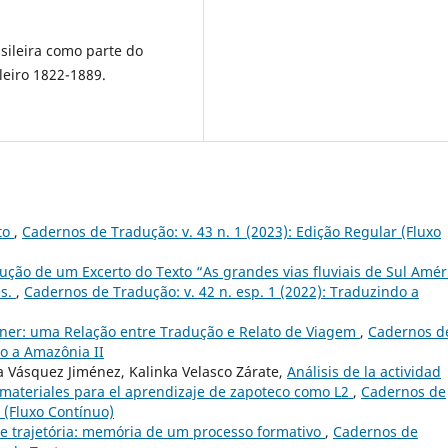
sileira como parte do
leiro 1822-1889.
ito
,
Cadernos de Tradução: v. 43 n. 1 (2023): Edição Regular (Fluxo
ção de um Excerto do Texto “As grandes vias fluviais de Sul Amér
es.
,
Cadernos de Tradução: v. 42 n. esp. 1 (2022): Traduzindo a
ner: uma Relação entre Tradução e Relato de Viagem
,
Cadernos d
do a Amazônia II
a Vásquez Jiménez, Kalinka Velasco Zárate,
Análisis de la actividad
e materiales para el aprendizaje de zapoteco como L2
,
Cadernos de
r (Fluxo Contínuo)
 e trajetória: memória de um processo formativo
,
Cadernos de