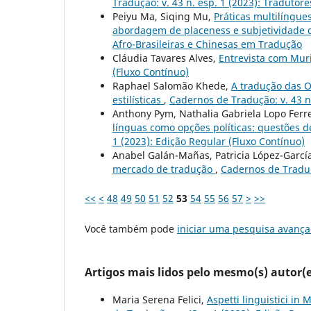
Tradução: v. 43 n. esp. 1 (2023): Tradutore
Peiyu Ma, Siqing Mu,
Práticas multilíngue
abordagem de placeness e subjetividade 
Afro-Brasileiras e Chinesas em Tradução
Cláudia Tavares Alves,
Entrevista com Muri
(Fluxo Contínuo)
Raphael Salomão Khede,
A tradução das O
estilísticas
,
Cadernos de Tradução: v. 43 n.
Anthony Pym, Nathalia Gabriela Lopo Ferr
línguas como opções políticas: questões d
1 (2023): Edição Regular (Fluxo Contínuo)
Anabel Galán-Mañas, Patricia López-Garcí
mercado de tradução
,
Cadernos de Traduçã
<<
<
48
49
50
51
52
53
54
55
56
57
>
>>
Você também pode
iniciar uma pesquisa avança
Artigos mais lidos pelo mesmo(s) autor(e
Maria Serena Felici,
Aspetti linguistici in