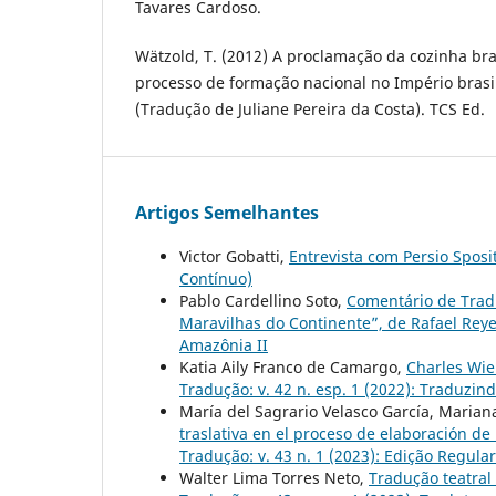
Tavares Cardoso.
Wätzold, T. (2012) A proclamação da cozinha bra
processo de formação nacional no Império brasi
(Tradução de Juliane Pereira da Costa). TCS Ed.
Artigos Semelhantes
Victor Gobatti,
Entrevista com Persio Spos
Contínuo)
Pablo Cardellino Soto,
Comentário de Tradu
Maravilhas do Continente”, de Rafael Rey
Amazônia II
Katia Aily Franco de Camargo,
Charles Wie
Tradução: v. 42 n. esp. 1 (2022): Traduzin
María del Sagrario Velasco García, Marian
traslativa en el proceso de elaboración d
Tradução: v. 43 n. 1 (2023): Edição Regula
Walter Lima Torres Neto,
Tradução teatral