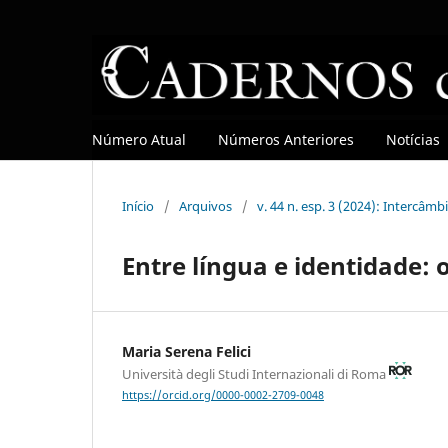
Número Atual
Números Anteriores
Notícias
Início
/
Arquivos
/
v. 44 n. esp. 3 (2024): Intercâ
Entre língua e identidade: 
Maria Serena Felici
Università degli Studi Internazionali di Roma
https://orcid.org/0000-0002-2709-0048