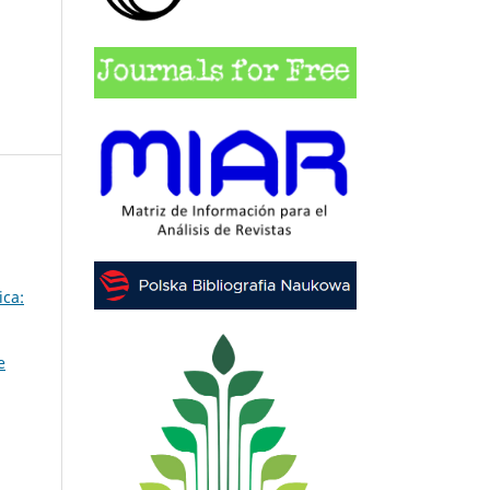
ica:
e