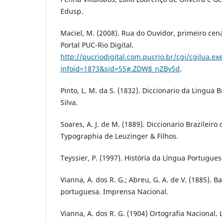
Edusp.
Maciel, M. (2008). Rua do Ouvidor, primeiro cen
Portal PUC-Rio Digital.
http://pucriodigital.com.pucrio.br/cgi/cgilua.ex
infoid=1873&sid=55#.ZDW8_nZBy5d
.
Pinto, L. M. da S. (1832). Diccionario da Lingua 
Silva.
Soares, A. J. de M. (1889). Diccionario Brazileir
Typographia de Leuzinger & Filhos.
Teyssier, P. (1997). História da Língua Portugues
Vianna, A. dos R. G.; Abreu, G. A. de V. (1885). B
portuguesa. Imprensa Nacional.
Vianna, A. dos R. G. (1904) Ortografia Nacional. 