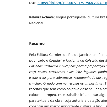
DOI:
https://doi.org/10.5007/2175-7968.2024.e
Palavras-chave:
língua portuguesa, cultura bras
Nacional
Resumo
Pela Editora Garnier, do Rio de Janeiro, em finai
publicado o
Cozinheiro Nacional ou Colecção das M
Cozinhas Brasileira e Européas
para a preparação d
caça, peixes, crustaceos, ovos, leite, legumes, podi
e conservas para sobremesa. Acompanhado das regr
trinchar. Ornado com numerosas estampas finas
. 
receitas que tem como objetivo desvincular a co
cultural europeu. Este trabalho irá analisar algu
paratextuais da obra, cuja autoria e datação ai
constitui um marco importante cultural e linguís