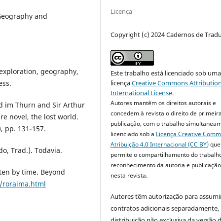
Licença
 Geography and
Copyright (c) 2024 Cadernos de Trad
 exploration, geography,
Este trabalho está licenciado sob um
ess.
licença
Creative Commons Attribution
International License
.
Autores mantêm os direitos autorais e
ard im Thurn and Sir Arthur
concedem à revista o direito de primeir
e novel, the lost world.
publicação, com o trabalho simultanea
), pp. 131-157.
licenciado sob a
Licença Creative Com
Atribuição 4.0 Internacional (CC BY)
que
o, Trad.). Todavia.
permite o compartilhamento do trabalh
reconhecimento da autoria e publicação 
tten by time. Beyond
nesta revista.
/roraima.html
Autores têm autorização para assumi
contratos adicionais separadamente,
distribuição não exclusiva da versão 