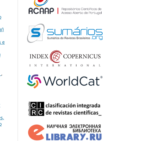
o
V)
s e
)
s
,
r
s,
o