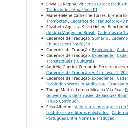
Silvia La Regina,
Vincenzo Grossi: traduzin
Traduzindo a Amazônia III
Marie-Hélène Catherine Torres, Brenda B
Trombetas
,
Cadernos de Tradução: v. 43 n
Elizabeth Agassiz, Silvia Helena Benchimol
de Uma Viagem ao Brasil
,
Cadernos de Tra
Cadernos de Tradução,
Sumário
,
Cadernos
Chinesas em Tradução
Cadernos de Tradução,
Expediente
,
Cader
Cadernos de Tradução,
Expediente
,
Cader
Transtextuais e Culturais
Andréia Guerini, Fernando Ferreira Alves
Cadernos de Tradução: v. 44 n. esp. 1 (20
Cadernos de Tradução,
Expediente
,
Cader
Forbidden Words in Audiovisual Translati
Thiago Mattos, Lorena Micaela Vila Real,
D
Gouverneurs de la rosée, de Jacques Roum
(Fluxo Contínuo)
Elisa Alberani,
A literatura portuguesa na 
tradutores e editoras envolvidos
,
Cadernos
Português Entre Norma e Tradução