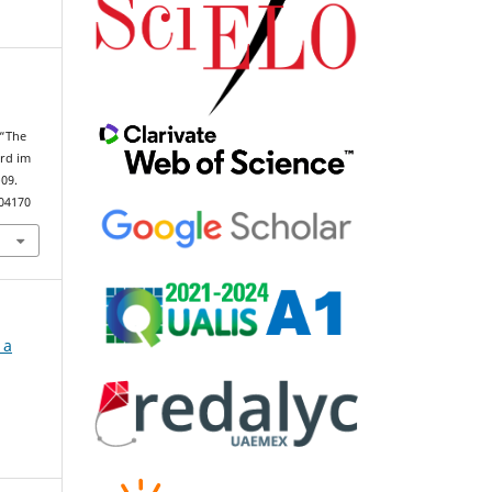
m
 “The
ard im
–09.
104170
 a