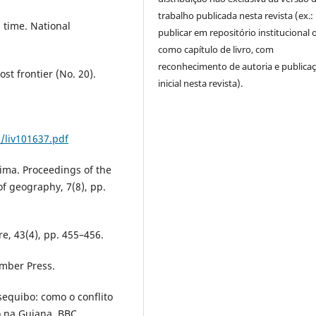
trabalho publicada nesta revista (ex.:
n time. National
publicar em repositório institucional 
como capítulo de livro, com
reconhecimento de autoria e publica
st frontier (No. 20).
inicial nesta revista).
s/liv101637.pdf
aima. Proceedings of the
f geography, 7(8), pp.
re, 43(4), pp. 455–456.
imber Press.
Essequibo: como o conflito
o na Guiana. BBC.