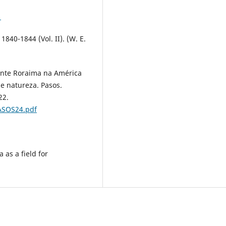
1
1840-1844 (Vol. II). (W. E.
 Monte Roraima na América
e natureza. Pasos.
22.
ASOS24.pdf
 as a field for