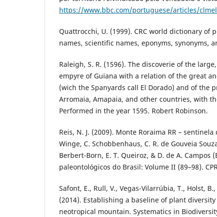
https://www.bbc.com/portuguese/articles/clme
Quattrocchi, U. (1999). CRC world dictionary o
names, scientific names, eponyms, synonyms, a
Raleigh, S. R. (1596). The discoverie of the large
empyre of Guiana with a relation of the great a
(wich the Spanyards call El Dorado) and of the p
Arromaia, Amapaia, and other countries, with the
Performed in the year 1595. Robert Robinson.
Reis, N. J. (2009). Monte Roraima RR – sentinel
Winge, C. Schobbenhaus, C. R. de Gouveia Souza,
Berbert-Born, E. T. Queiroz, & D. de A. Campos (E
paleontológicos do Brasil: Volume II (89–98). CP
Safont, E., Rull, V., Vegas-Vilarrúbia, T., Holst, B
(2014). Establishing a baseline of plant diversi
neotropical mountain. Systematics in Biodiversit