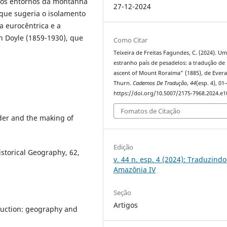
 nos entornos da montanha
27-12-2024
que sugeria o isolamento
a eurocêntrica e a
n Doyle (1859-1930), que
Como Citar
Teixeira de Freitas Fagundes, C. (2024). U
estranho país de pesadelos: a tradução de
ascent of Mount Roraima” (1885), de Ever
Thurn.
Cadernos De Tradução
,
44
(esp. 4), 01
https://doi.org/10.5007/2175-7968.2024.e
Fomatos de Citação
nder and the making of
Edição
istorical Geography, 62,
v. 44 n. esp. 4 (2024): Traduzindo
Amazônia IV
Seção
Artigos
oduction: geography and