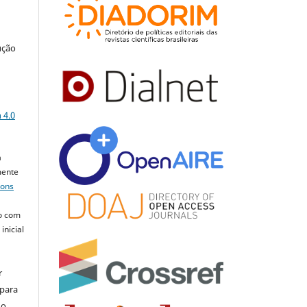
ução
a
 4.0
a
mente
mons
o com
inicial
r
 para
do