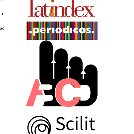
ou
ção