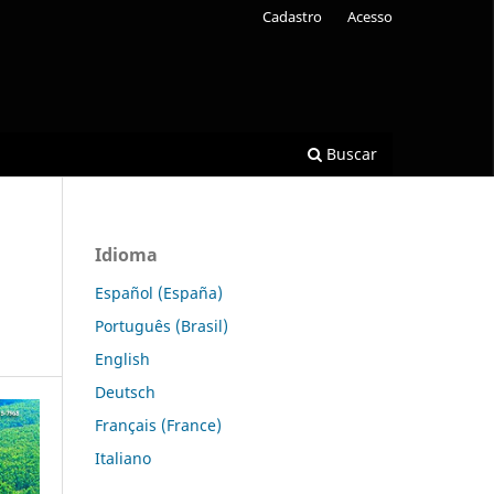
Cadastro
Acesso
Buscar
Idioma
Español (España)
Português (Brasil)
English
Deutsch
Français (France)
Italiano