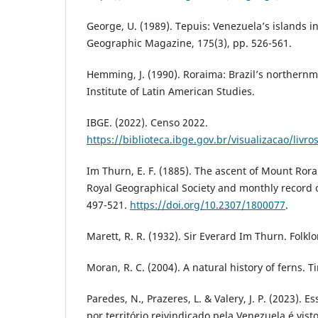
George, U. (1989). Tepuis: Venezuela’s islands i
Geographic Magazine, 175(3), pp. 526-561.
Hemming, J. (1990). Roraima: Brazil’s northernmo
Institute of Latin American Studies.
IBGE. (2022). Censo 2022.
https://biblioteca.ibge.gov.br/visualizacao/livro
Im Thurn, E. F. (1885). The ascent of Mount Ror
Royal Geographical Society and monthly record o
497-521.
https://doi.org/10.2307/1800077
.
Marett, R. R. (1932). Sir Everard Im Thurn. Folklo
Moran, R. C. (2004). A natural history of ferns. T
Paredes, N., Prazeres, L. & Valery, J. P. (2023). 
por território reivindicado pela Venezuela é vist