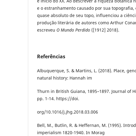
e início do XX. Ao descrever a riqueza botânica
e o estranhamento causado por sua topografia, 
quase absoluto de seu topo, influenciou a ciênci
produção literária de autores como Arthur Cona
escreveu
O Mundo Perdido
([1912] 2018).
Referências
Albuquerque, S. & Martins, L. (2018). Place, ge
natural history: Hannah im
Thurn in British Guiana, 1895–1897. Journal of H
pp. 1-14. https://doi.
org/10.1016/j.jhg.2018.03.006
Bell, M., Butlin, R. & Heffernan, M. (1995). Intr
imperialism 1820-1940. In Morag