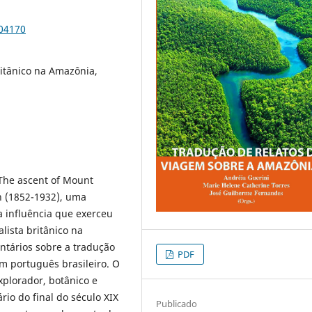
104170
itânico na Amazônia,
“The ascent of Mount
n (1852-1932), uma
a influência que exerceu
ista britânico na
ntários sobre a tradução
PDF
m português brasileiro. O
explorador, botânico e
rio do final do século XIX
Publicado