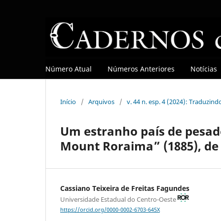
Número Atual
Números Anteriores
Notícias
Início
/
Arquivos
/
v. 44 n. esp. 4 (2024): Traduzin
Um estranho país de pesade
Mount Roraima” (1885), de
Cassiano Teixeira de Freitas Fagundes
Universidade Estadual do Centro-Oeste
https://orcid.org/0000-0002-6703-645X