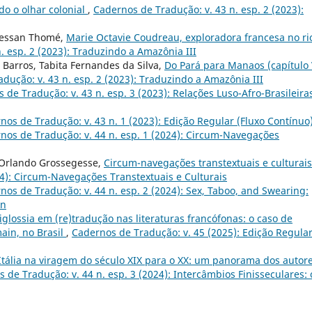
do o olhar colonial
,
Cadernos de Tradução: v. 43 n. esp. 2 (2023):
ressan Thomé,
Marie Octavie Coudreau, exploradora francesa no ri
. esp. 2 (2023): Traduzindo a Amazônia III
 Barros, Tabita Fernandes da Silva,
Do Pará para Manaos (capítulo 
dução: v. 43 n. esp. 2 (2023): Traduzindo a Amazônia III
 de Tradução: v. 43 n. esp. 3 (2023): Relações Luso-Afro-Brasileira
nos de Tradução: v. 43 n. 1 (2023): Edição Regular (Fluxo Contínuo
nos de Tradução: v. 44 n. esp. 1 (2024): Circum-Navegações
, Orlando Grossegesse,
Circum-navegações transtextuais e culturai
24): Circum-Navegações Transtextuais e Culturais
nos de Tradução: v. 44 n. esp. 2 (2024): Sex, Taboo, and Swearing:
on
iglossia em (re)tradução nas literaturas francófonas: o caso de
ain, no Brasil
,
Cadernos de Tradução: v. 45 (2025): Edição Regula
Itália na viragem do século XIX para o XX: um panorama dos autore
 de Tradução: v. 44 n. esp. 3 (2024): Intercâmbios Finisseculares: 