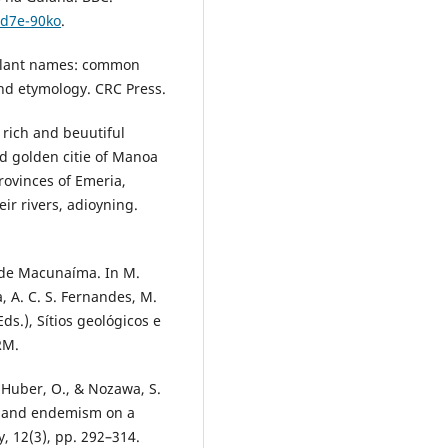
ld7e-90ko
.
f plant names: common
nd etymology. CRC Press.
, rich and beuutiful
nd golden citie of Manoa
rovinces of Emeria,
ir rivers, adioyning.
a de Macunaíma. In M.
 A. C. S. Fernandes, M.
ds.), Sítios geológicos e
RM.
., Huber, O., & Nozawa, S.
ty and endemism on a
y, 12(3), pp. 292–314.