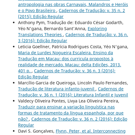
antropologia nas obras Carnavais, Malandros e Heróis
e o Povo Brasileiro
,
Cadernos de Tradução: v. 35 n. 2
(2015): Edição Regular
Anthony Pym, Tradução de: Eduardo César Godarth,
Yéo N'gana, Bernardo Sant'Anna,
Exploring
Translations Theories
,
Cadernos de Tradução: v. 36 n.
3 (2016): Edição Regular
Leticia Goellner, Patrícia Rodrigues Costa, Yéo N'gana,
Maria de Lurdes Nogueira Escaleira. Ensino da
Tradução em Macau: dos curricula propostos à
realidade de mercado. Macau: delta Edições, 2013.
401 p.
,
Cadernos de Tradução: v. 36 n. 3 (2016):
Edição Regular
Marcílio Garcia de Queiroga, Lincoln Paulo Fernandes,
Tradução de literatura infanto-juvenil
,
Cadernos de
Tradução: v. 36 n. 1 (2016): Literatura Infantil e Juvenil
Valdecy Oliveira Pontes, Livya Lea Oliveira Pereira,
Traduzir para ensinar a variação linguística nas
formas de tratamento da língua espanhola, por que
não?
,
Cadernos de Tradução: v. 36 n. 2 (2016): Edição
Regular
Davi S. Gonçalves,
Flynn, Peter, et al. Interconnecting