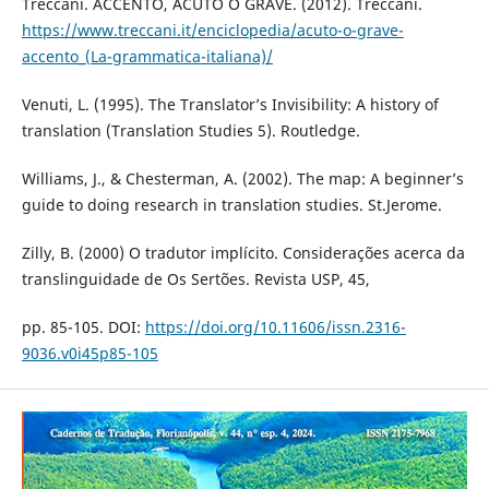
Treccani. ACCENTO, ACUTO O GRAVE. (2012). Treccani.
https://www.treccani.it/enciclopedia/acuto-o-grave-
accento_(La-grammatica-italiana)/
Venuti, L. (1995). The Translator’s Invisibility: A history of
translation (Translation Studies 5). Routledge.
Williams, J., & Chesterman, A. (2002). The map: A beginner’s
guide to doing research in translation studies. St.Jerome.
Zilly, B. (2000) O tradutor implícito. Considerações acerca da
translinguidade de Os Sertões. Revista USP, 45,
pp. 85-105. DOI:
https://doi.org/10.11606/issn.2316-
9036.v0i45p85-105