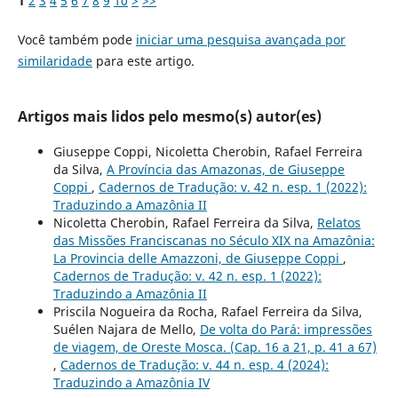
1
2
3
4
5
6
7
8
9
10
>
>>
Você também pode
iniciar uma pesquisa avançada por
similaridade
para este artigo.
Artigos mais lidos pelo mesmo(s) autor(es)
Giuseppe Coppi, Nicoletta Cherobin, Rafael Ferreira
da Silva,
A Província das Amazonas, de Giuseppe
Coppi
,
Cadernos de Tradução: v. 42 n. esp. 1 (2022):
Traduzindo a Amazônia II
Nicoletta Cherobin, Rafael Ferreira da Silva,
Relatos
das Missões Franciscanas no Século XIX na Amazônia:
La Provincia delle Amazzoni, de Giuseppe Coppi
,
Cadernos de Tradução: v. 42 n. esp. 1 (2022):
Traduzindo a Amazônia II
Priscila Nogueira da Rocha, Rafael Ferreira da Silva,
Suélen Najara de Mello,
De volta do Pará: impressões
de viagem, de Oreste Mosca. (Cap. 16 a 21, p. 41 a 67)
,
Cadernos de Tradução: v. 44 n. esp. 4 (2024):
Traduzindo a Amazônia IV