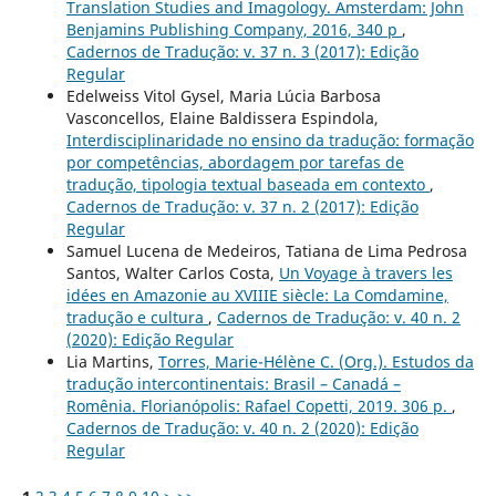
Translation Studies and Imagology. Amsterdam: John
Benjamins Publishing Company, 2016, 340 p
,
Cadernos de Tradução: v. 37 n. 3 (2017): Edição
Regular
Edelweiss Vitol Gysel, Maria Lúcia Barbosa
Vasconcellos, Elaine Baldissera Espindola,
Interdisciplinaridade no ensino da tradução: formação
por competências, abordagem por tarefas de
tradução, tipologia textual baseada em contexto
,
Cadernos de Tradução: v. 37 n. 2 (2017): Edição
Regular
Samuel Lucena de Medeiros, Tatiana de Lima Pedrosa
Santos, Walter Carlos Costa,
Un Voyage à travers les
idées en Amazonie au XVIIIE siècle: La Comdamine,
tradução e cultura
,
Cadernos de Tradução: v. 40 n. 2
(2020): Edição Regular
Lia Martins,
Torres, Marie-Hélène C. (Org.). Estudos da
tradução intercontinentais: Brasil – Canadá –
Romênia. Florianópolis: Rafael Copetti, 2019. 306 p.
,
Cadernos de Tradução: v. 40 n. 2 (2020): Edição
Regular