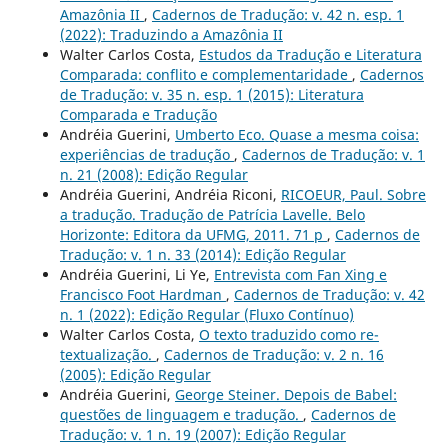
Amazônia II
,
Cadernos de Tradução: v. 42 n. esp. 1
(2022): Traduzindo a Amazônia II
Walter Carlos Costa,
Estudos da Tradução e Literatura
Comparada: conflito e complementaridade
,
Cadernos
de Tradução: v. 35 n. esp. 1 (2015): Literatura
Comparada e Tradução
Andréia Guerini,
Umberto Eco. Quase a mesma coisa:
experiências de tradução
,
Cadernos de Tradução: v. 1
n. 21 (2008): Edição Regular
Andréia Guerini, Andréia Riconi,
RICOEUR, Paul. Sobre
a tradução. Tradução de Patrícia Lavelle. Belo
Horizonte: Editora da UFMG, 2011. 71 p
,
Cadernos de
Tradução: v. 1 n. 33 (2014): Edição Regular
Andréia Guerini, Li Ye,
Entrevista com Fan Xing e
Francisco Foot Hardman
,
Cadernos de Tradução: v. 42
n. 1 (2022): Edição Regular (Fluxo Contínuo)
Walter Carlos Costa,
O texto traduzido como re-
textualização.
,
Cadernos de Tradução: v. 2 n. 16
(2005): Edição Regular
Andréia Guerini,
George Steiner. Depois de Babel:
questões de linguagem e tradução.
,
Cadernos de
Tradução: v. 1 n. 19 (2007): Edição Regular