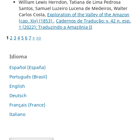
William Lewis Herndon, Tatiana de Lima Pedrosa
Santos, Samuel Luzeiro Lucena de Medeiros, Walter
Carlos Costa,
Exploration of the Valley of the Amazon
(cap. Xiv) (1853)
,
Cadernos de Tradução: v. 42 n. esp.
1 (2022): Traduzindo a Amazônia II
1
2
3
4
5
6
7
>
>>
Idioma
Español (España)
Português (Brasil)
English
Deutsch
Français (France)
Italiano