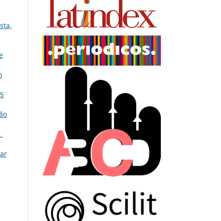
sta,
e
o
25
ção
.
lar