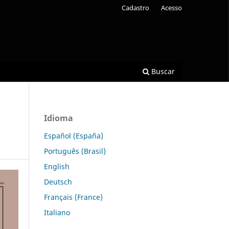
Cadastro
Acesso
Buscar
Idioma
Español (España)
Português (Brasil)
English
Deutsch
Français (France)
Italiano