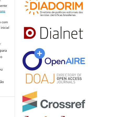
a
mente
mons
o com
inicial
r
 para
do
ou
ção