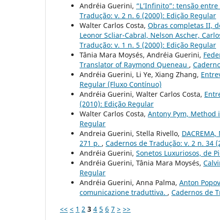
Andréia Guerini,
“L’Infinito”: tensão entr
Tradução: v. 2 n. 6 (2000): Edição Regular
Walter Carlos Costa,
Obras completas II, d
Leonor Scliar-Cabral, Nelson Ascher, Carlo
Tradução: v. 1 n. 5 (2000): Edição Regular
Tânia Mara Moysés, Andréia Guerini,
Feder
Translator of Raymond Queneau
,
Cadernos
Andréia Guerini, Li Ye, Xiang Zhang,
Entre
Regular (Fluxo Contínuo)
Andréia Guerini, Walter Carlos Costa,
Entr
(2010): Edição Regular
Walter Carlos Costa,
Antony Pym, Method i
Regular
Andreia Guerini, Stella Rivello,
DACREMA, Ni
271 p.
,
Cadernos de Tradução: v. 2 n. 34 (
Andréia Guerini,
Sonetos Luxuriosos, de Pi
Andréia Guerini, Tânia Mara Moysés,
Calv
Regular
Andréia Guerini, Anna Palma,
Anton Popovi
comunicazione traduttiva.
,
Cadernos de Tr
<<
<
1
2
3
4
5
6
7
>
>>