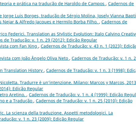
e teoria e prática na tradução de Haroldo de Campos
,
Cadernos de
e Jorge Luis Borges, tradução de Sérgio Molina, Josely Vianna Bapti
s Nejar & Alfredo Jacques e Hermilo Borba Filho.
,
Cadernos de
ico Federici. Translation as Stylistic Evolution: Italo Calvino Creativ
 de Tradução: v. 1 n. 29 (2012): Edição Regular
vista com Fan Xing
,
Cadernos de Tradução: v. 43 n. 1 (2023): Ediçã
evista com João Ângelo Oliva Neto
,
Cadernos de Tradução: v. 1 n. 
n Translation History
,
Cadernos de Tradução: v. 1 n. 3 (1998): Edi
coletta. Tradurre è un’intenzione. Milano: Marcos y Marcos, 2013
2014): Edição Regular
etro Aretino.
,
Cadernos de Tradução: v. 1 n. 4 (1999): Edição Regu
ino e a Tradução
,
Cadernos de Tradução: v. 1 n. 25 (2010): Edição
c. La scienza della traduzione. Aspetti metodologici. La
adução: v. 1 n. 23 (2009): Edição Regular