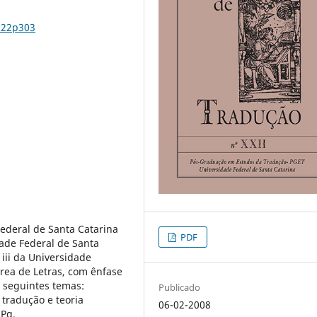
n22p303
ederal de Santa Catarina
PDF
dade Federal de Santa
iii da Universidade
rea de Letras, com ênfase
s seguintes temas:
Publicado
a tradução e teoria
06-02-2008
NPq.