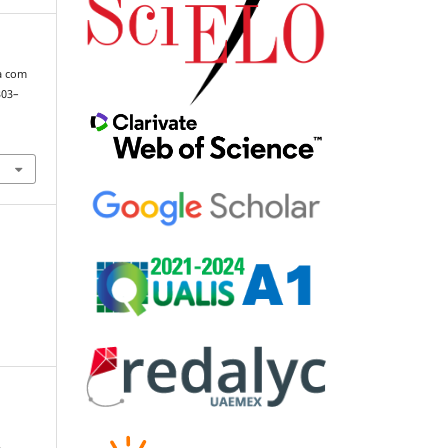
ta com
303–