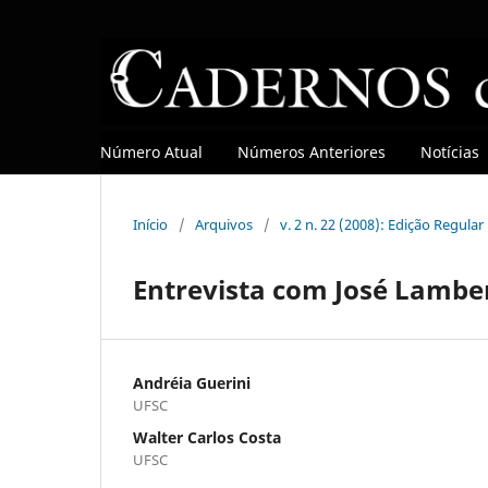
Número Atual
Números Anteriores
Notícias
Início
/
Arquivos
/
v. 2 n. 22 (2008): Edição Regular
Entrevista com José Lambe
Andréia Guerini
UFSC
Walter Carlos Costa
UFSC