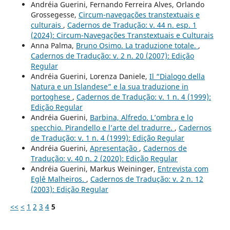
Andréia Guerini, Fernando Ferreira Alves, Orlando
Grossegesse,
Circum-navegações transtextuais e
culturais
,
Cadernos de Tradução: v. 44 n. esp. 1
(2024): Circum-Navegações Transtextuais e Culturais
Anna Palma,
Bruno Osimo. La traduzione totale.
,
Cadernos de Tradução: v. 2 n. 20 (2007): Edição
Regular
Andréia Guerini, Lorenza Daniele,
Il “Dialogo della
Natura e un Islandese” e la sua traduzione in
portoghese
,
Cadernos de Tradução: v. 1 n. 4 (1999):
Edição Regular
Andréia Guerini,
Barbina, Alfredo. L’ombra e lo
specchio. Pirandello e l’arte del tradurre.
,
Cadernos
de Tradução: v. 1 n. 4 (1999): Edição Regular
Andréia Guerini,
Apresentação
,
Cadernos de
Tradução: v. 40 n. 2 (2020): Edição Regular
Andréia Guerini, Markus Weininger,
Entrevista com
Eglê Malheiros.
,
Cadernos de Tradução: v. 2 n. 12
(2003): Edição Regular
<<
<
1
2
3
4
5