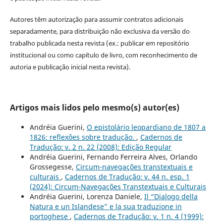
Autores têm autorização para assumir contratos adicionais
separadamente, para distribuição não exclusiva da versão do
trabalho publicada nesta revista (ex.: publicar em repositório
institucional ou como capítulo de livro, com reconhecimento de
autoria e publicação inicial nesta revista).
Artigos mais lidos pelo mesmo(s) autor(es)
Andréia Guerini,
O epistolário leopardiano de 1807 a
1826: reflexões sobre tradução.
,
Cadernos de
Tradução: v. 2 n. 22 (2008): Edição Regular
Andréia Guerini, Fernando Ferreira Alves, Orlando
Grossegesse,
Circum-navegações transtextuais e
culturais
,
Cadernos de Tradução: v. 44 n. esp. 1
(2024): Circum-Navegações Transtextuais e Culturais
Andréia Guerini, Lorenza Daniele,
Il “Dialogo della
Natura e un Islandese” e la sua traduzione in
portoghese
,
Cadernos de Tradução: v. 1 n. 4 (1999):