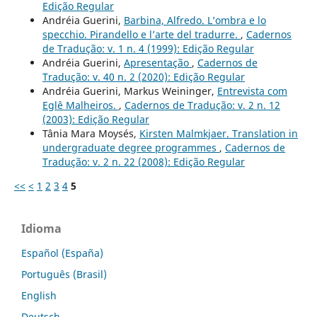
Edição Regular
Andréia Guerini,
Barbina, Alfredo. L’ombra e lo
specchio. Pirandello e l’arte del tradurre.
,
Cadernos
de Tradução: v. 1 n. 4 (1999): Edição Regular
Andréia Guerini,
Apresentação
,
Cadernos de
Tradução: v. 40 n. 2 (2020): Edição Regular
Andréia Guerini, Markus Weininger,
Entrevista com
Eglê Malheiros.
,
Cadernos de Tradução: v. 2 n. 12
(2003): Edição Regular
Tânia Mara Moysés,
Kirsten Malmkjaer. Translation in
undergraduate degree programmes
,
Cadernos de
Tradução: v. 2 n. 22 (2008): Edição Regular
<<
<
1
2
3
4
5
Idioma
Español (España)
Português (Brasil)
English
Deutsch