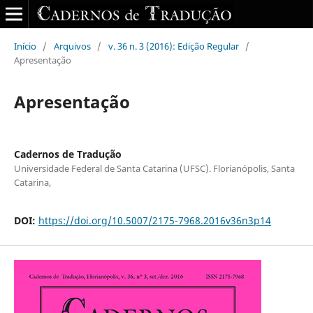
Início
/
Arquivos
/
v. 36 n. 3 (2016): Edição Regular
/
Apresentação
Apresentação
Cadernos de Tradução
Universidade Federal de Santa Catarina (UFSC). Florianópolis, Santa
Catarina,
DOI:
https://doi.org/10.5007/2175-7968.2016v36n3p14