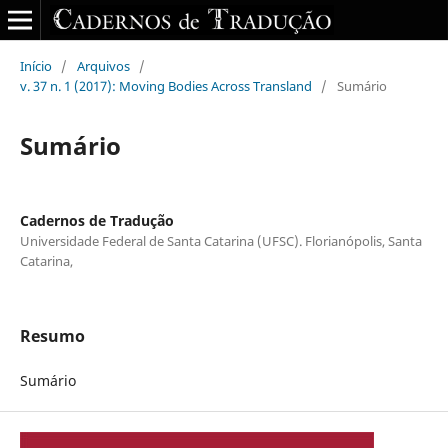
Início
/
Arquivos
/
v. 37 n. 1 (2017): Moving Bodies Across Transland
/
Sumário
Sumário
Cadernos de Tradução
Universidade Federal de Santa Catarina (UFSC). Florianópolis, Santa
Catarina,
Resumo
Sumário