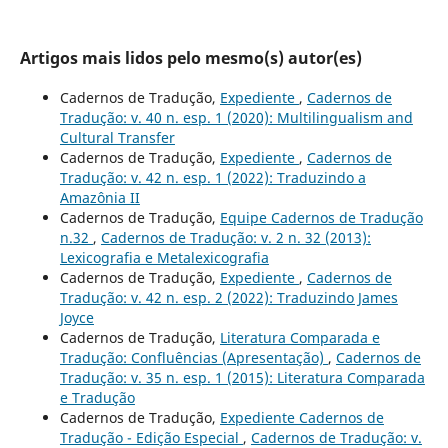
Artigos mais lidos pelo mesmo(s) autor(es)
Cadernos de Tradução,
Expediente
,
Cadernos de
Tradução: v. 40 n. esp. 1 (2020): Multilingualism and
Cultural Transfer
Cadernos de Tradução,
Expediente
,
Cadernos de
Tradução: v. 42 n. esp. 1 (2022): Traduzindo a
Amazônia II
Cadernos de Tradução,
Equipe Cadernos de Tradução
n.32
,
Cadernos de Tradução: v. 2 n. 32 (2013):
Lexicografia e Metalexicografia
Cadernos de Tradução,
Expediente
,
Cadernos de
Tradução: v. 42 n. esp. 2 (2022): Traduzindo James
Joyce
Cadernos de Tradução,
Literatura Comparada e
Tradução: Confluências (Apresentação)
,
Cadernos de
Tradução: v. 35 n. esp. 1 (2015): Literatura Comparada
e Tradução
Cadernos de Tradução,
Expediente Cadernos de
Tradução - Edição Especial
,
Cadernos de Tradução: v.