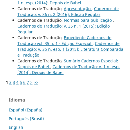
1 n. esp. (2014): Depois de Babel
Cadernos de Tradução,
Apresentação
,
Cadernos de
Tradução: v. 36 n. 2 (2016): Edição Regular
Cadernos de Tradução,
Normas para publicação
,
Cadernos de Tradução: v. 35 n. 1 (2015): Edição
Regular
Cadernos de Tradução,
Expediente Cadernos de
Tradução vol. 35 n. 1 - Edição Especial
,
Cadernos de
Tradução: v. 35 n. esp. 1 (2015): Literatura Comparada
e Tradução
Cadernos de Tradução,
Sumário Cadernos Especial:
Depois de Babel
,
Cadernos de Tradução: v. 1 n. esp.
(2014): Depois de Babel
1
2
3
4
5
6
7
>
>>
Idioma
Español (España)
Português (Brasil)
English