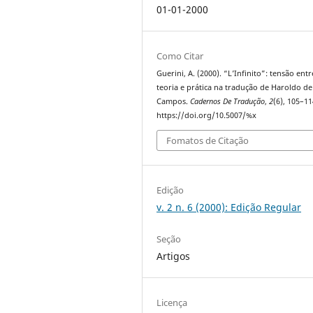
01-01-2000
Como Citar
Guerini, A. (2000). “L’Infinito”: tensão entr
teoria e prática na tradução de Haroldo de
Campos.
Cadernos De Tradução
,
2
(6), 105–11
https://doi.org/10.5007/%x
Fomatos de Citação
Edição
v. 2 n. 6 (2000): Edição Regular
Seção
Artigos
Licença