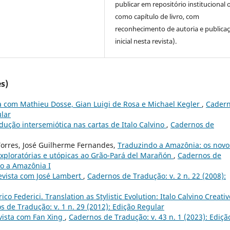
publicar em repositório institucional 
como capítulo de livro, com
reconhecimento de autoria e publica
inicial nesta revista).
s)
a com Mathieu Dosse, Gian Luigi de Rosa e Michael Kegler
,
Cader
ular
dução intersemiótica nas cartas de Italo Calvino
,
Cadernos de
Torres, José Guilherme Fernandes,
Traduzindo a Amazônia: os novo
exploratórias e utópicas ao Grão-Pará del Marañón
,
Cadernos de
do a Amazônia I
evista com José Lambert
,
Cadernos de Tradução: v. 2 n. 22 (2008):
ico Federici. Translation as Stylistic Evolution: Italo Calvino Creativ
 de Tradução: v. 1 n. 29 (2012): Edição Regular
vista com Fan Xing
,
Cadernos de Tradução: v. 43 n. 1 (2023): Ediçã