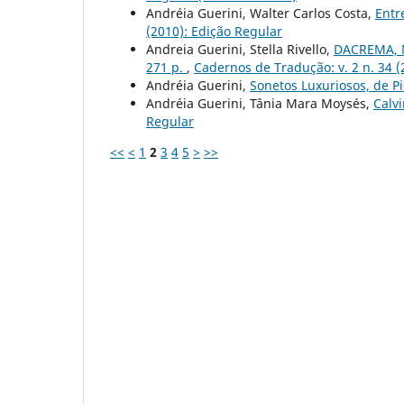
Andréia Guerini, Walter Carlos Costa,
Entr
(2010): Edição Regular
Andreia Guerini, Stella Rivello,
DACREMA, Ni
271 p.
,
Cadernos de Tradução: v. 2 n. 34 (
Andréia Guerini,
Sonetos Luxuriosos, de Pi
Andréia Guerini, Tânia Mara Moysés,
Calv
Regular
<<
<
1
2
3
4
5
>
>>