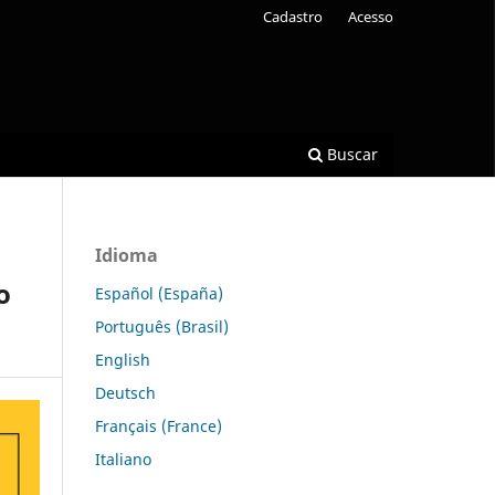
Cadastro
Acesso
Buscar
Idioma
o
Español (España)
Português (Brasil)
English
Deutsch
Français (France)
Italiano