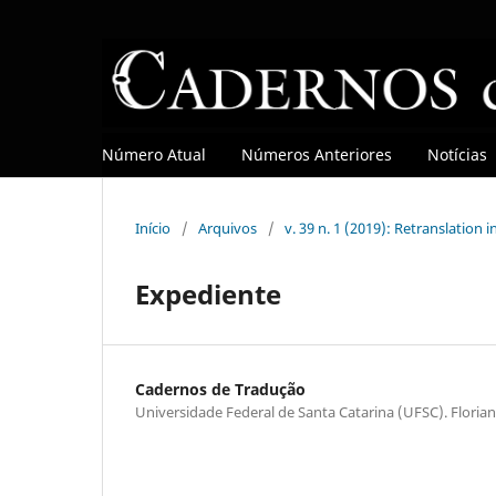
Número Atual
Números Anteriores
Notícias
Início
/
Arquivos
/
v. 39 n. 1 (2019): Retranslation 
Expediente
Cadernos de Tradução
Universidade Federal de Santa Catarina (UFSC). Florian