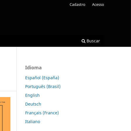
Cadastro
Acesso
Buscar
Idioma
Español (España)
Português (Brasil)
English
Deutsch
Français (France)
Italiano