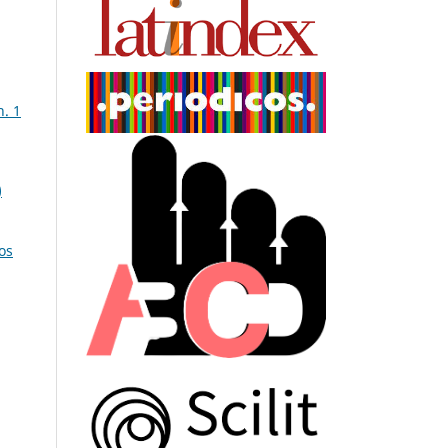
n. 1
)
os