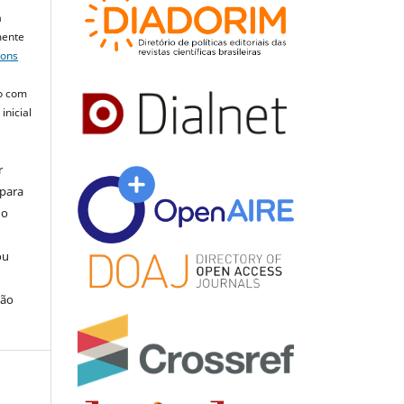
a
mente
mons
o com
inicial
r
 para
do
ou
ção