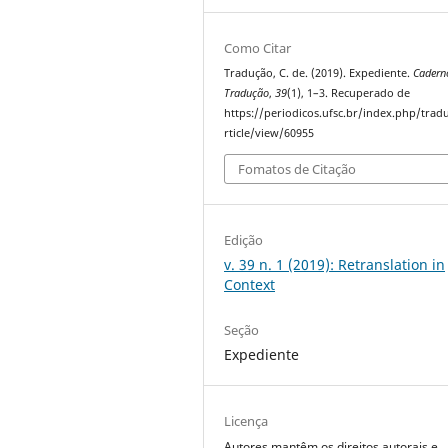
Como Citar
Tradução, C. de. (2019). Expediente.
Cadern
Tradução
,
39
(1), 1–3. Recuperado de
https://periodicos.ufsc.br/index.php/trad
rticle/view/60955
Fomatos de Citação
Edição
v. 39 n. 1 (2019): Retranslation in
Context
Seção
Expediente
Licença
Autores mantêm os direitos autorais e