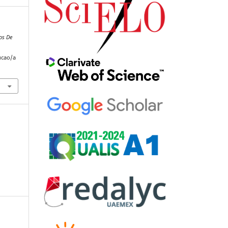
os De
ucao/a