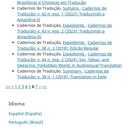
Brasileiras e Chinesas em Tradução
Cadernos de Tradução,
Sumário
,
Cadernos de
Tradução: v. 42 n. esp. 1 (2022): Traduzindo a
Amazônia II
Cadernos de Tradução,
Expediente
,
Cadernos de
Tradução: v. 43 n. esp. 2 (2023): Traduzindo a
Amazônia III
Cadernos de Tradução,
Expediente
,
Cadernos de
Tradução: v. 38 n. 2 (2018): Edição Regular
Cadernos de Tradução,
Expediente
,
Cadernos de
Tradução: v. 44 n. esp. 2 (2024): Sex, Taboo, and
Swearing: Forbidden Words in Audiovisual Translation
Cadernos de Tradução,
Summary
,
Cadernos de
Tradução: v. 38 n. 1 (2018): Translation in Exile
<<
<
1
2
3
4
5
6
7
>
>>
Idioma
Español (España)
Português (Brasil)