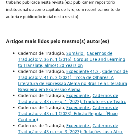
trabalho publicada nesta revista (ex.: publicar em repositório
institucional ou como capítulo de livro, com reconhecimento de
autoria e publicação inicial nesta revista).
Artigos mais lidos pelo mesmo(s) autor(es)
Cadernos de Tradução,
Sumário
,
Cadernos de
Tradução: v. 36 n. 1 (2016): Corpus Use and Learning
to Translate, almost 20 Years on
Cadernos de Tradução,
Expediente 41.3
,
Cadernos de
Tradução: v. 41 n. 3 (2021): Troca de Olhares: A
Literatura de Expressão Alemã no Brasil e a Literatura
Brasileira em Expressão Alemã
Cadernos de Tradução,
Expediente
,
Cadernos de
Tradução: v. 43 n. esp. 1 (2023): Tradutores de Teatro
Cadernos de Tradução,
Expediente
,
Cadernos de
Tradução: v. 43 n. 1 (2023): Edição Regular (Fluxo
Contínuo)
Cadernos de Tradução,
Expediente
,
Cadernos de
Tradução: v. 43 n. esp. 3 (2023): Relações Luso-Afro-