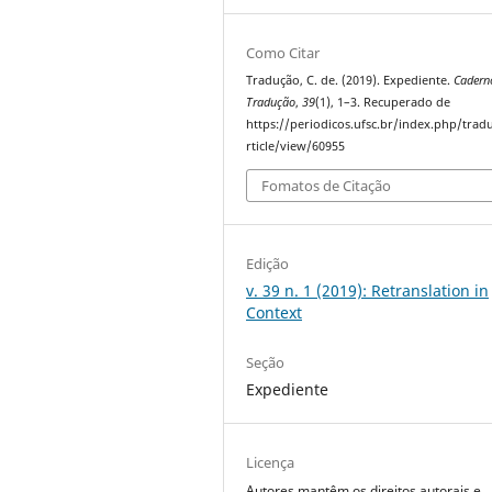
Como Citar
Tradução, C. de. (2019). Expediente.
Cadern
Tradução
,
39
(1), 1–3. Recuperado de
https://periodicos.ufsc.br/index.php/trad
rticle/view/60955
Fomatos de Citação
Edição
v. 39 n. 1 (2019): Retranslation in
Context
Seção
Expediente
Licença
Autores mantêm os direitos autorais e