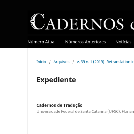
Número Atual
Números Anteriores
Notícias
Início
/
Arquivos
/
v. 39 n. 1 (2019): Retranslation 
Expediente
Cadernos de Tradução
Universidade Federal de Santa Catarina (UFSC). Florian