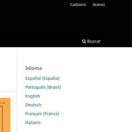
Cadastro
Acesso
Buscar
Idioma
Español (España)
Português (Brasil)
English
Deutsch
Français (France)
Italiano