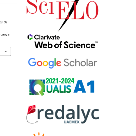
os De
ucao/a