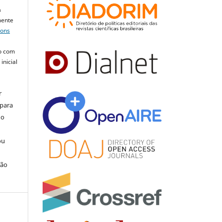
a
mente
mons
o com
inicial
r
 para
do
ou
ção