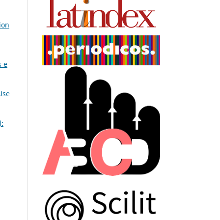
ion
s e
Use
):