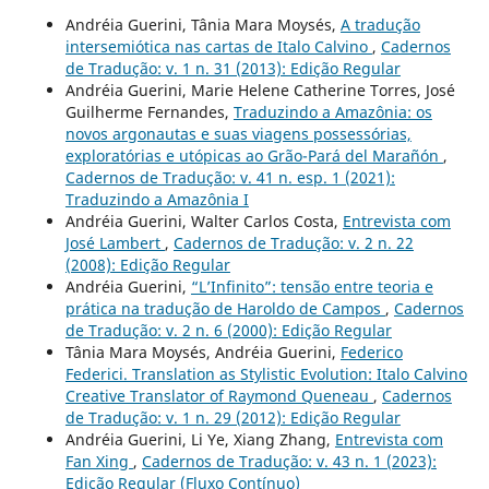
Andréia Guerini, Tânia Mara Moysés,
A tradução
intersemiótica nas cartas de Italo Calvino
,
Cadernos
de Tradução: v. 1 n. 31 (2013): Edição Regular
Andréia Guerini, Marie Helene Catherine Torres, José
Guilherme Fernandes,
Traduzindo a Amazônia: os
novos argonautas e suas viagens possessórias,
exploratórias e utópicas ao Grão-Pará del Marañón
,
Cadernos de Tradução: v. 41 n. esp. 1 (2021):
Traduzindo a Amazônia I
Andréia Guerini, Walter Carlos Costa,
Entrevista com
José Lambert
,
Cadernos de Tradução: v. 2 n. 22
(2008): Edição Regular
Andréia Guerini,
“L’Infinito”: tensão entre teoria e
prática na tradução de Haroldo de Campos
,
Cadernos
de Tradução: v. 2 n. 6 (2000): Edição Regular
Tânia Mara Moysés, Andréia Guerini,
Federico
Federici. Translation as Stylistic Evolution: Italo Calvino
Creative Translator of Raymond Queneau
,
Cadernos
de Tradução: v. 1 n. 29 (2012): Edição Regular
Andréia Guerini, Li Ye, Xiang Zhang,
Entrevista com
Fan Xing
,
Cadernos de Tradução: v. 43 n. 1 (2023):
Edição Regular (Fluxo Contínuo)