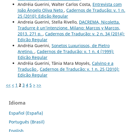
Andréia Guerini, Walter Carlos Costa,
Entrevista com
João Ângelo Oliva Neto
,
Cadernos de Tradução: v. 1 n.
25 (2010): Edição Regular
Andreia Guerini, Stella Rivello,
DACREMA, Nicoletta.
Tradurre è un’intenzione. Milano: Marcos y Marcos,
2013. 271 p.
,
Cadernos de Tradução: v. 2 n. 34 (2014):
Edição Regular
Andréia Guerini,
Sonetos Luxuriosos, de Pietro
Aretino.
,
Cadernos de Tradução: v. 1 n. 4 (1999):
Edição Regular
Andréia Guerini, Tânia Mara Moysés,
Calvino e a
Tradução
,
Cadernos de Tradução: v. 1 n. 25 (2010):
Edição Regular
<<
<
1
2
3
4
5
>
>>
Idioma
Español (España)
Português (Brasil)
English