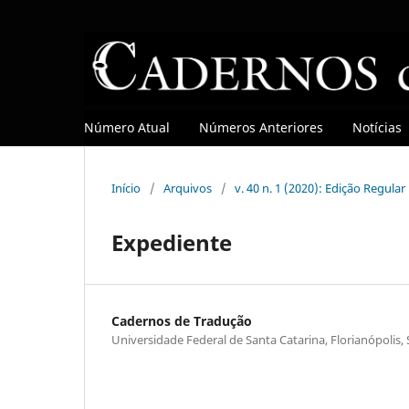
Número Atual
Números Anteriores
Notícias
Início
/
Arquivos
/
v. 40 n. 1 (2020): Edição Regular
Expediente
Cadernos de Tradução
Universidade Federal de Santa Catarina, Florianópolis, 