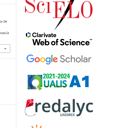
os De
ucao/a