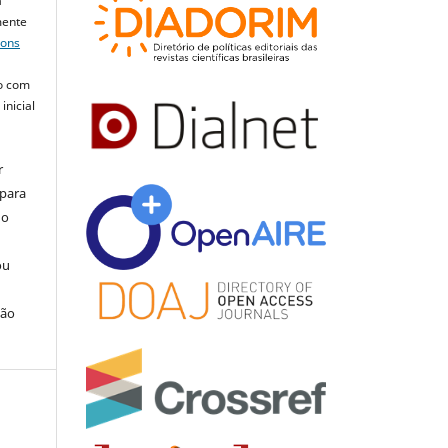
a
mente
mons
o com
inicial
r
 para
do
ou
ção