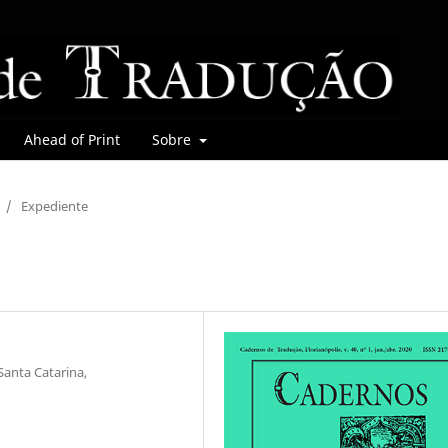
Ahead of Print
Sobre
/
Expediente
Santa Catarina,