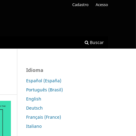
Cadastro
Acesso
Buscar
Idioma
Español (España)
Português (Brasil)
English
Deutsch
Français (France)
Italiano