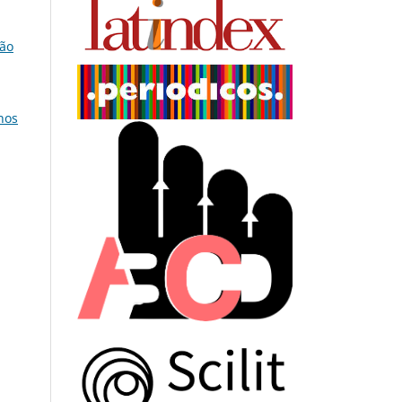
ção
nos