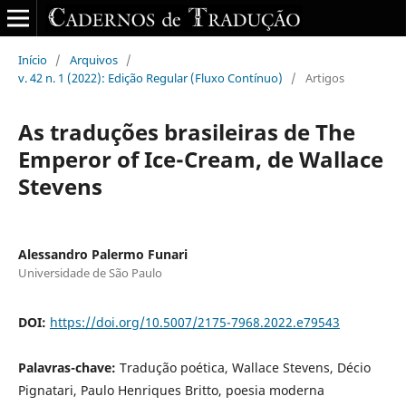
Início
/
Arquivos
/
v. 42 n. 1 (2022): Edição Regular (Fluxo Contínuo)
/
Artigos
As traduções brasileiras de The
Emperor of Ice-Cream, de Wallace
Stevens
Alessandro Palermo Funari
Universidade de São Paulo
DOI:
https://doi.org/10.5007/2175-7968.2022.e79543
Palavras-chave:
Tradução poética, Wallace Stevens, Décio
Pignatari, Paulo Henriques Britto, poesia moderna