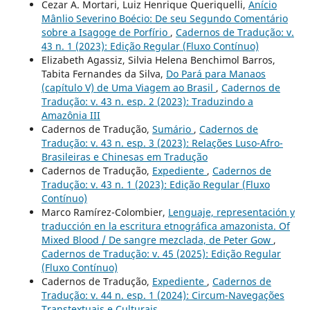
Cezar A. Mortari, Luiz Henrique Queriquelli,
Anício
Mânlio Severino Boécio: De seu Segundo Comentário
sobre a Isagoge de Porfírio
,
Cadernos de Tradução: v.
43 n. 1 (2023): Edição Regular (Fluxo Contínuo)
Elizabeth Agassiz, Silvia Helena Benchimol Barros,
Tabita Fernandes da Silva,
Do Pará para Manaos
(capítulo V) de Uma Viagem ao Brasil
,
Cadernos de
Tradução: v. 43 n. esp. 2 (2023): Traduzindo a
Amazônia III
Cadernos de Tradução,
Sumário
,
Cadernos de
Tradução: v. 43 n. esp. 3 (2023): Relações Luso-Afro-
Brasileiras e Chinesas em Tradução
Cadernos de Tradução,
Expediente
,
Cadernos de
Tradução: v. 43 n. 1 (2023): Edição Regular (Fluxo
Contínuo)
Marco Ramírez-Colombier,
Lenguaje, representación y
traducción en la escritura etnográfica amazonista. Of
Mixed Blood / De sangre mezclada, de Peter Gow
,
Cadernos de Tradução: v. 45 (2025): Edição Regular
(Fluxo Contínuo)
Cadernos de Tradução,
Expediente
,
Cadernos de
Tradução: v. 44 n. esp. 1 (2024): Circum-Navegações
Transtextuais e Culturais