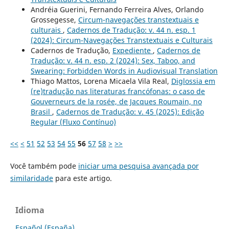
Andréia Guerini, Fernando Ferreira Alves, Orlando
Grossegesse,
Circum-navegações transtextuais e
culturais
,
Cadernos de Tradução: v. 44 n. esp. 1
(2024): Circum-Navegações Transtextuais e Culturais
Cadernos de Tradução,
Expediente
,
Cadernos de
Tradução: v. 44 n. esp. 2 (2024): Sex, Taboo, and
Swearing: Forbidden Words in Audiovisual Translation
Thiago Mattos, Lorena Micaela Vila Real,
Diglossia em
(re)tradução nas literaturas francófonas: o caso de
Gouverneurs de la rosée, de Jacques Roumain, no
Brasil
,
Cadernos de Tradução: v. 45 (2025): Edição
Regular (Fluxo Contínuo)
<<
<
51
52
53
54
55
56
57
58
>
>>
Você também pode
iniciar uma pesquisa avançada por
similaridade
para este artigo.
Idioma
Español (España)