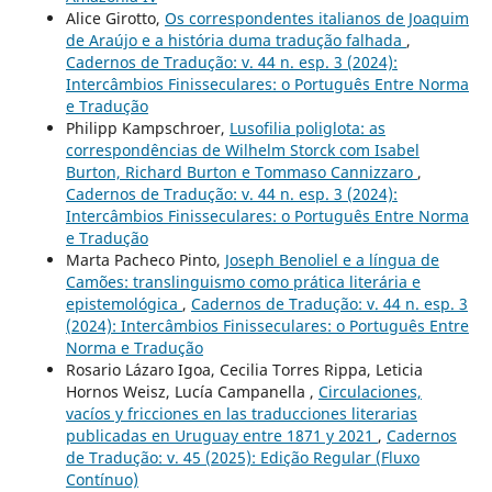
Alice Girotto,
Os correspondentes italianos de Joaquim
de Araújo e a história duma tradução falhada
,
Cadernos de Tradução: v. 44 n. esp. 3 (2024):
Intercâmbios Finisseculares: o Português Entre Norma
e Tradução
Philipp Kampschroer,
Lusofilia poliglota: as
correspondências de Wilhelm Storck com Isabel
Burton, Richard Burton e Tommaso Cannizzaro
,
Cadernos de Tradução: v. 44 n. esp. 3 (2024):
Intercâmbios Finisseculares: o Português Entre Norma
e Tradução
Marta Pacheco Pinto,
Joseph Benoliel e a língua de
Camões: translinguismo como prática literária e
epistemológica
,
Cadernos de Tradução: v. 44 n. esp. 3
(2024): Intercâmbios Finisseculares: o Português Entre
Norma e Tradução
Rosario Lázaro Igoa, Cecilia Torres Rippa, Leticia
Hornos Weisz, Lucía Campanella ,
Circulaciones,
vacíos y fricciones en las traducciones literarias
publicadas en Uruguay entre 1871 y 2021
,
Cadernos
de Tradução: v. 45 (2025): Edição Regular (Fluxo
Contínuo)