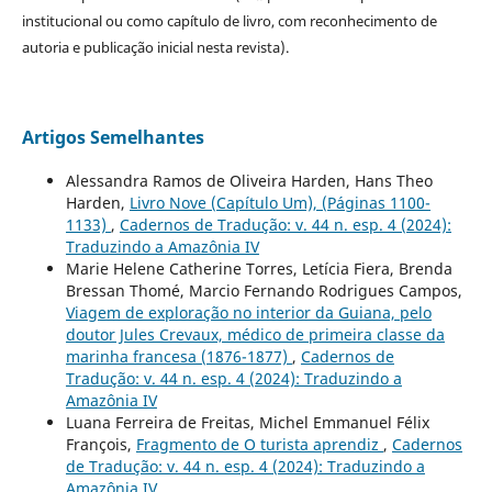
institucional ou como capítulo de livro, com reconhecimento de
autoria e publicação inicial nesta revista).
Artigos Semelhantes
Alessandra Ramos de Oliveira Harden, Hans Theo
Harden,
Livro Nove (Capítulo Um), (Páginas 1100-
1133)
,
Cadernos de Tradução: v. 44 n. esp. 4 (2024):
Traduzindo a Amazônia IV
Marie Helene Catherine Torres, Letícia Fiera, Brenda
Bressan Thomé, Marcio Fernando Rodrigues Campos,
Viagem de exploração no interior da Guiana, pelo
doutor Jules Crevaux, médico de primeira classe da
marinha francesa (1876-1877)
,
Cadernos de
Tradução: v. 44 n. esp. 4 (2024): Traduzindo a
Amazônia IV
Luana Ferreira de Freitas, Michel Emmanuel Félix
François,
Fragmento de O turista aprendiz
,
Cadernos
de Tradução: v. 44 n. esp. 4 (2024): Traduzindo a
Amazônia IV