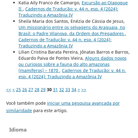
Katia Aily Franco de Camargo,
Excursão ao Oiapoque
II
,
Cadernos de Tradução: v. 44 n. esp. 4 (2024):
Traduzindo a Amazônia IV
Sheila Maria dos Santos, Enézia de Cássia de Jesus,
Um missionário entre os selvagens do Araguaia, no
Brasil: o Padre Vilanova, da Ordem dos Pregadores
,
Cadernos de Tradução: v. 44 n. esp. 4 (2024):
Traduzindo a Amazônia IV
Lilian Cristina Barata Pereira, Jônatas Barros e Barros,
Eduardo Paiva de Pontes Vieira,
Alguns dados novos
ou curiosos sobre a fauna do alto amazonas
(mamíferos) – 1870
,
Cadernos de Tradução: v. 44 n.
esp. 4 (2024): Traduzindo a Amazônia IV
<<
<
25
26
27
28
29
30
31
32
33
34
>
>>
Você também pode
iniciar uma pesquisa avançada por
similaridade
para este artigo.
Idioma