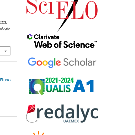
022).
adução
,
(Fluxo