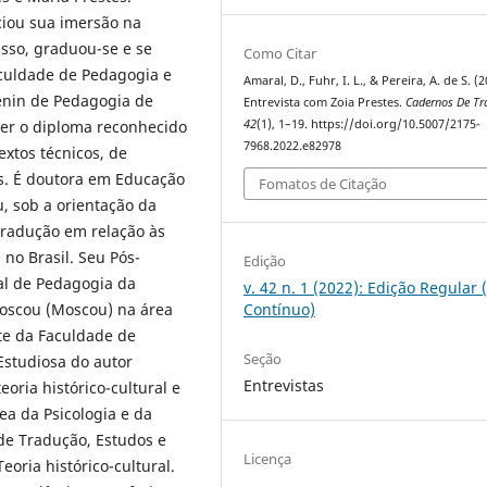
ciou sua imersão na
usso, graduou-se e se
Como Citar
culdade de Pedagogia e
Amaral, D., Fuhr, I. L., & Pereira, A. de S. (2
Lenin de Pedagogia de
Entrevista com Zoia Prestes.
Cadernos De Tr
42
(1), 1–19. https://doi.org/10.5007/2175-
ter o diploma reconhecido
7968.2022.e82978
extos técnicos, de
as. É doutora em Educação
Fomatos de Citação
u, sob a orientação da
 tradução em relação às
no Brasil. Seu Pós-
Edição
al de Pedagogia da
v. 42 n. 1 (2022): Edição Regular 
Moscou (Moscou) na área
Contínuo)
te da Faculdade de
Seção
Estudiosa do autor
Entrevistas
eoria histórico-cultural e
ea da Psicologia e da
de Tradução, Estudos e
Licença
oria histórico-cultural.