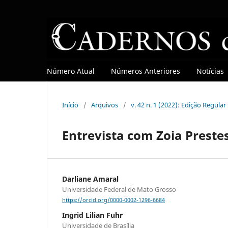
Número Atual
Números Anteriores
Notícias
Início
/
Arquivos
/
v. 42 n. 1 (2022): Edição Regula
Entrevista com Zoia Preste
Darliane Amaral
Universidade Federal de Mato Grosso
https://orcid.org/0000-0002-1296-6684
Ingrid Lilian Fuhr
Universidade de Brasília