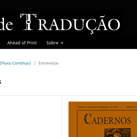
Ahead of Print
Sobre
r (Fluxo Contínuo)
/
Entrevistas
s