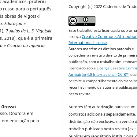
os acadêmicos, proferiu
Copyright (c) 2022 Cadernos de Trad
o russo para o português
ês obras de Vigotski
ia, Educação e
Este trabalho está licenciado sob um
1),
7 Aulas de L. S. Vigotski
licença
Creative Commons Attribution
s, 2018), que é a primeira
International License
.
 e Criação na Infância
Autores mantêm os direitos autorais e
concedem à revista o direito de primeir
publicação, com o trabalho simultanea
licenciado sob a
Licença Creative Com
Atribuição 4.0 Internacional (CC BY)
que
permite o compartilhamento do trabalh
reconhecimento da autoria e publicação 
nesta revista.
o Grosso
Autores têm autorização para assumi
osso. Doutora em
contratos adicionais separadamente,
re em educação pela
distribuição não exclusiva da versão 
trabalho publicada nesta revista (ex.:
publicar em repositório institucional 