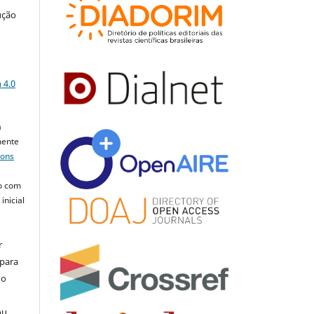
ução
a
 4.0
a
mente
mons
o com
inicial
r
 para
do
ou