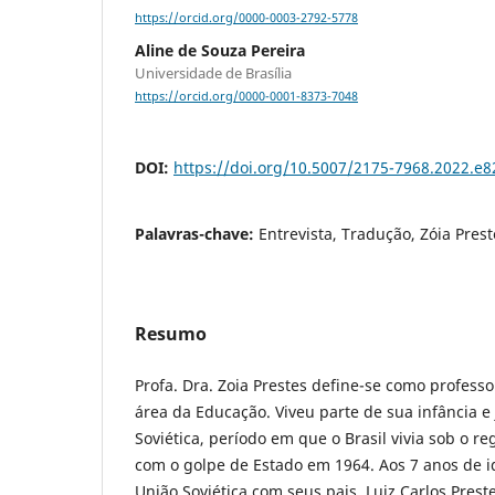
https://orcid.org/0000-0003-2792-5778
Aline de Souza Pereira
Universidade de Brasília
https://orcid.org/0000-0001-8373-7048
DOI:
https://doi.org/10.5007/2175-7968.2022.e
Palavras-chave:
Entrevista, Tradução, Zóia Prest
Resumo
Profa. Dra. Zoia Prestes define-se como profess
área da Educação. Viveu parte de sua infância 
Soviética, período em que o Brasil vivia sob o re
com o golpe de Estado em 1964. Aos 7 anos de id
União Soviética com seus pais, Luiz Carlos Prest