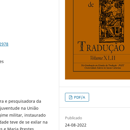
82978
es
PDF/A
ora e pesquisadora da
e juventude na União
gime militar, instaurado
Publicado
ade teve de se exilar na
24-08-2022
es e Maria Prestes.