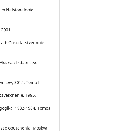
stvo Natsionalnoie
, 2001.
ngrad: Gosudarstvennoie
 Moskva: Izdatelstvo
va: Lev, 2015. Tomo I.
rosveschenie, 1995.
dagogika, 1982-1984. Tomos
tsesse obutchenia. Moskva