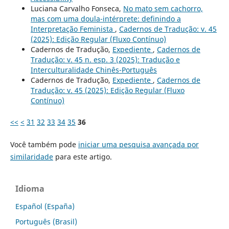
Luciana Carvalho Fonseca,
No mato sem cachorro,
mas com uma doula-intérprete: definindo a
Interpretação Feminista
,
Cadernos de Tradução: v. 45
(2025): Edição Regular (Fluxo Contínuo)
Cadernos de Tradução,
Expediente
,
Cadernos de
Tradução: v. 45 n. esp. 3 (2025): Tradução e
Interculturalidade Chinês-Português
Cadernos de Tradução,
Expediente
,
Cadernos de
Tradução: v. 45 (2025): Edição Regular (Fluxo
Contínuo)
<<
<
31
32
33
34
35
36
Você também pode
iniciar uma pesquisa avançada por
similaridade
para este artigo.
Idioma
Español (España)
Português (Brasil)