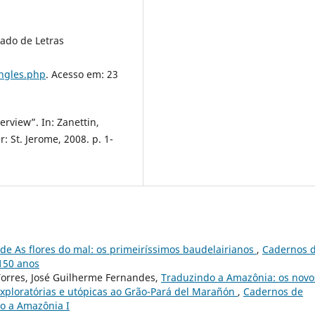
iado de Letras
ingles.php
. Acesso em: 23
erview”. In: Zanettin,
: St. Jerome, 2008. p. 1-
 de As flores do mal: os primeiríssimos baudelairianos
,
Cadernos 
 150 anos
Torres, José Guilherme Fernandes,
Traduzindo a Amazônia: os novo
exploratórias e utópicas ao Grão-Pará del Marañón
,
Cadernos de
do a Amazônia I