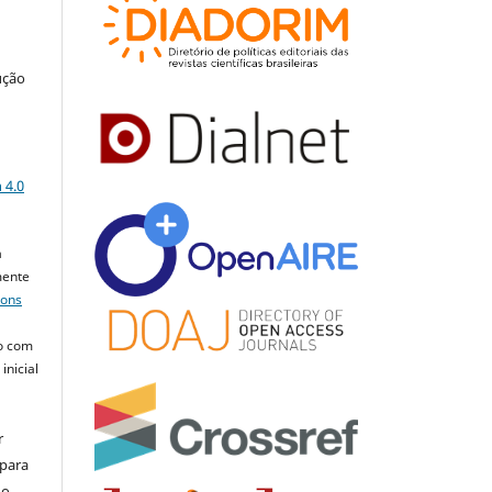
ução
a
 4.0
a
mente
mons
o com
inicial
r
 para
do