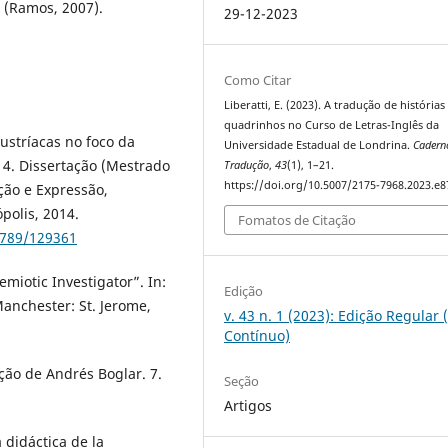
 (Ramos, 2007).
29-12-2023
Como Citar
Liberatti, E. (2023). A tradução de história
quadrinhos no Curso de Letras-Inglês da
austríacas no foco da
Universidade Estadual de Londrina.
Cadern
014. Dissertação (Mestrado
Tradução
,
43
(1), 1–21.
https://doi.org/10.5007/2175-7968.2023.e
ão e Expressão,
polis, 2014.
Fomatos de Citação
6789/129361
emiotic Investigator”. In:
Edição
Manchester: St. Jerome,
v. 43 n. 1 (2023): Edição Regular 
Contínuo)
ção de Andrés Boglar. 7.
Seção
Artigos
didáctica de la