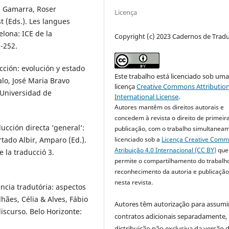
n: Gamarra, Roser
Licença
t (Eds.). Les langues
elona: ICE de la
Copyright (c) 2023 Cadernos de Trad
-252.
cción: evolución y estado
Este trabalho está licenciado sob um
alo, José Maria Bravo
licença
Creative Commons Attribution
: Universidad de
International License
.
Autores mantêm os direitos autorais e
concedem à revista o direito de primeir
ucción directa ‘general’:
publicação, com o trabalho simultanea
tado Albir, Amparo (Ed.).
licenciado sob a
Licença Creative Com
Atribuição 4.0 Internacional (CC BY)
que
 la traducció 3.
permite o compartilhamento do trabalh
reconhecimento da autoria e publicação 
nesta revista.
ncia tradutória: aspectos
hães, Célia & Alves, Fábio
Autores têm autorização para assumi
iscurso. Belo Horizonte:
contratos adicionais separadamente,
distribuição não exclusiva da versão 