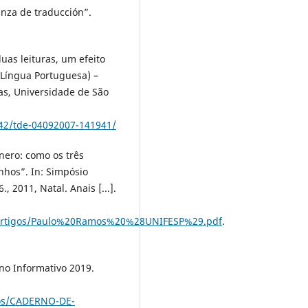
anza de traducción”.
uas leituras, um efeito
 Língua Portuguesa) –
as, Universidade de São
142/tde-04092007-141941/
nero: como os três
nhos”. In: Simpósio
 2011, Natal. Anais [...].
is/Artigos/Paulo%20Ramos%20%28UNIFESP%29.pdf
.
no Informativo 2019.
vos/CADERNO-DE-