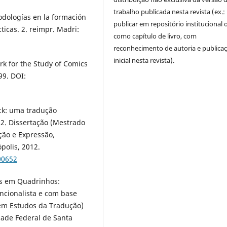
trabalho publicada nesta revista (ex.:
odologías en la formación
publicar em repositório institucional 
ticas. 2. reimpr. Madri:
como capítulo de livro, com
reconhecimento de autoria e publica
inicial nesta revista).
k for the Study of Comics
99. DOI:
uck: uma tradução
12. Dissertação (Mestrado
ão e Expressão,
polis, 2012.
00652
ias em Quadrinhos:
ncionalista e com base
 em Estudos da Tradução)
dade Federal de Santa