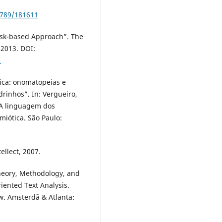
6789/181611
Task-based Approach”. The
 2013. DOI:
1
tica: onomatopeias e
rinhos”. In: Vergueiro,
. A linguagem dos
miótica. São Paulo:
ellect, 2007.
Theory, Methodology, and
riented Text Analysis.
w. Amsterdã & Atlanta: