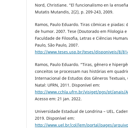
Nord, Christiane. “El funcionalismo en la enseñ
Mutatis Mutandis, 2(2), p. 209-243, 2009.
Ramos, Paulo Eduardo. Tiras cômicas e piadas: d
de humor. 2007. Tese (Doutorado em Filologia e
Faculdade de Filosofia, Letras e Ciências Human
Paulo, São Paulo, 2007.
http://www.teses.usp.br/teses/disponiveis/8/8
Ramos, Paulo Eduardo. “Tiras, gênero e hipergê
conceitos se processam nas histórias em quadri
Internacional de Estudos dos Gêneros Textuais, 6.,
Natal: UFRN, 2011. Disponível em:
http://www.cchla.ufrn.br/visiget/pgs/pt/ana
Acesso em: 21 jan. 2022.
Universidade Estadual de Londrina – UEL. Cader
2019. Disponível em:
http://www.uel.br/col/lem/portal/pages/arqui