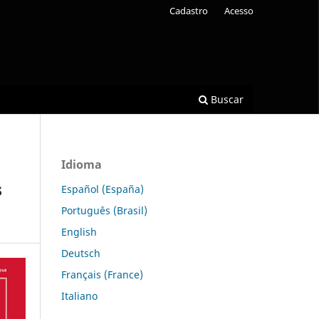
Cadastro
Acesso
Buscar
Idioma
s
Español (España)
Português (Brasil)
English
Deutsch
Français (France)
Italiano