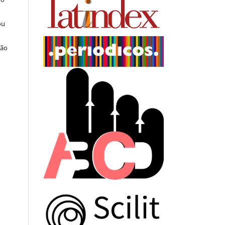
ou
ção