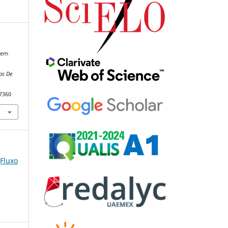
s em
os De
87360
(Fluxo