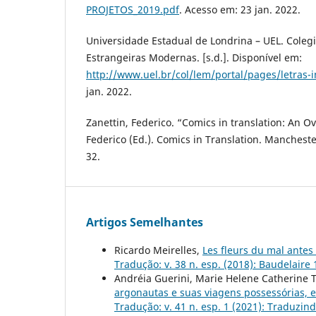
PROJETOS_2019.pdf
. Acesso em: 23 jan. 2022.
Universidade Estadual de Londrina – UEL. Coleg
Estrangeiras Modernas. [s.d.]. Disponível em:
http://www.uel.br/col/lem/portal/pages/letras-
jan. 2022.
Zanettin, Federico. “Comics in translation: An Ov
Federico (Ed.). Comics in Translation. Manchester
32.
Artigos Semelhantes
Ricardo Meirelles,
Les fleurs du mal antes
Tradução: v. 38 n. esp. (2018): Baudelaire
Andréia Guerini, Marie Helene Catherine 
argonautas e suas viagens possessórias, 
Tradução: v. 41 n. esp. 1 (2021): Traduzin