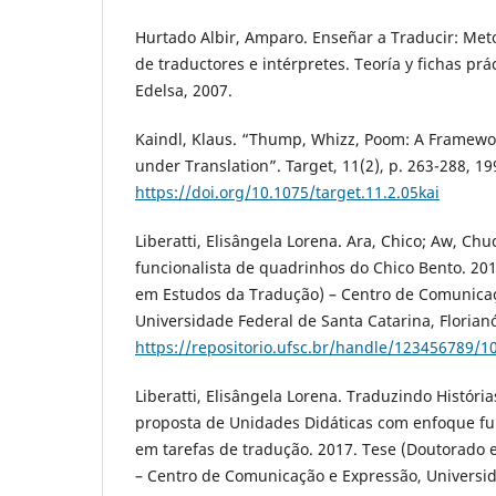
Hurtado Albir, Amparo. Enseñar a Traducir: Met
de traductores e intérpretes. Teoría y fichas prác
Edelsa, 2007.
Kaindl, Klaus. “Thump, Whizz, Poom: A Framewor
under Translation”. Target, 11(2), p. 263-288, 19
https://doi.org/10.1075/target.11.2.05kai
Liberatti, Elisângela Lorena. Ara, Chico; Aw, Ch
funcionalista de quadrinhos do Chico Bento. 20
em Estudos da Tradução) – Centro de Comunicaç
Universidade Federal de Santa Catarina, Florianó
https://repositorio.ufsc.br/handle/123456789/1
Liberatti, Elisângela Lorena. Traduzindo Histór
proposta de Unidades Didáticas com enfoque fu
em tarefas de tradução. 2017. Tese (Doutorado
– Centro de Comunicação e Expressão, Universi