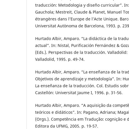
traducción: Metodologia y diseño curricular”. I
Gauchola; Mestreit, Claude & Planet, Manuel Tos
étrangères dans l’Europe de l’Acte Unique. Barc
Universitat Autònoma de Barcelona, 1993. p. 239
Hurtado Albir, Amparo. “La didáctica de la tradu
actual”. In: Nistal, Purificación Fernández & Goz
(Eds.). Perspectivas de la traducción. Valladolid
Valladolid, 1995. p. 49-74.
Hurtado Albir, Amparo. “La enseñanza de la trad
Objetivos de aprendizaje y metodología”. In: Hur
La enseñanza de la traducción. Col. Estudis sobre
Castellón: Universitat Jaume I, 1996. p. 31-56.
Hurtado Albir, Amparo. “A aquisição da competê
teóricos e didáticos”. In: Pagano, Adriana; Magal
(Orgs.). Competência em Tradução: cognição e d
Editora da UFMG, 2005. p. 19-57.