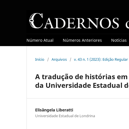
Número Atual
Números Anteriores
Notícias
Início
/
Arquivos
/
v. 43 n. 1 (2023): Edição Regula
A tradução de histórias em
da Universidade Estadual 
Elisângela Liberatti
Universidade Estadual de Londrina