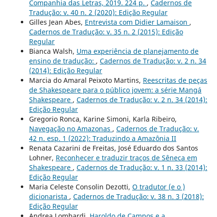
Companhia das Letras, 2019. 224 p.
,
Cadernos de
Tradução: v. 40 n. 2 (2020): Edição Regular
Gilles Jean Abes,
Entrevista com Didier Lamaison
,
Cadernos de Tradução: v. 35 n. 2 (2015): Edição
Regular
Bianca Walsh,
Uma experiência de planejamento de
ensino de tradução:
,
Cadernos de Tradução: v. 2 n. 34
(2014): Edição Regular
Marcia do Amaral Peixoto Martins,
Reescritas de peças
de Shakespeare para o público jovem: a série Mangá
Shakespeare
,
Cadernos de Tradução: v. 2 n. 34 (2014):
Edição Regular
Gregorio Ronca, Karine Simoni, Karla Ribeiro,
Navegação no Amazonas
,
Cadernos de Tradução: v.
42 n. esp. 1 (2022): Traduzindo a Amazônia II
Renata Cazarini de Freitas, José Eduardo dos Santos
Lohner,
Reconhecer e traduzir traços de Sêneca em
Shakespeare
,
Cadernos de Tradução: v. 1 n. 33 (2014):
Edição Regular
Maria Celeste Consolin Dezotti,
O tradutor (e o )
dicionarista
,
Cadernos de Tradução: v. 38 n. 3 (2018):
Edição Regular
Andrea Lombardi,
Haroldo de Campos e a