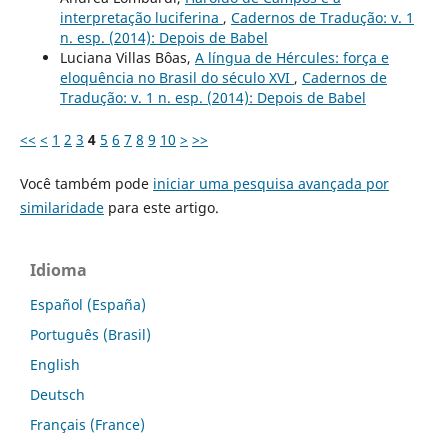
interpretação luciferina
,
Cadernos de Tradução: v. 1
n. esp. (2014): Depois de Babel
Luciana Villas Bôas,
A língua de Hércules: força e
eloquência no Brasil do século XVI
,
Cadernos de
Tradução: v. 1 n. esp. (2014): Depois de Babel
<<
<
1
2
3
4
5
6
7
8
9
10
>
>>
Você também pode
iniciar uma pesquisa avançada por
similaridade
para este artigo.
Idioma
Español (España)
Português (Brasil)
English
Deutsch
Français (France)