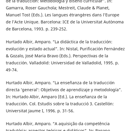
de la traducción: Metodologia y diseño curricular”. In:
Gamarra, Roser Gauchola; Mestreit, Claude & Planet,
Manuel Tost (Eds.). Les langues étrangères dans l’Europe
de l’Acte Unique. Barcelona: ICE de la Universitat Autònoma
de Barcelona, 1993. p. 239-252.
Hurtado Albir, Amparo. “La didáctica de la traducción:
evolución y estado actual”. In: Nistal, Purificación Fernández
& Gozalo, José Maria Bravo (Eds.). Perspectivas de la
traducción. Valladolid: Universidad de Valladolid, 1995. p.
49-74.
Hurtado Albir, Amparo. “La enseñanza de la traducción
directa ‘general’: Objetivos de aprendizaje y metodología”.
In: Hurtado Albir, Amparo (Ed.). La enseñanza de la
traducción. Col. Estudis sobre la traducció 3. Castellón:
Universitat Jaume I, 1996. p. 31-56.
Hurtado Albir, Amparo. “A aquisição da competência
tradutória: aspectos teóricos e didáticos”. In: Pagano,