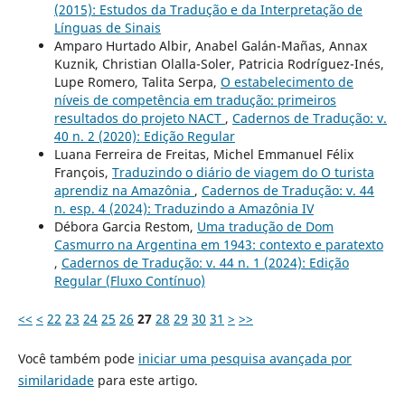
(2015): Estudos da Tradução e da Interpretação de
Línguas de Sinais
Amparo Hurtado Albir, Anabel Galán-Mañas, Annax
Kuznik, Christian Olalla-Soler, Patricia Rodríguez-Inés,
Lupe Romero, Talita Serpa,
O estabelecimento de
níveis de competência em tradução: primeiros
resultados do projeto NACT
,
Cadernos de Tradução: v.
40 n. 2 (2020): Edição Regular
Luana Ferreira de Freitas, Michel Emmanuel Félix
François,
Traduzindo o diário de viagem do O turista
aprendiz na Amazônia
,
Cadernos de Tradução: v. 44
n. esp. 4 (2024): Traduzindo a Amazônia IV
Débora Garcia Restom,
Uma tradução de Dom
Casmurro na Argentina em 1943: contexto e paratexto
,
Cadernos de Tradução: v. 44 n. 1 (2024): Edição
Regular (Fluxo Contínuo)
<<
<
22
23
24
25
26
27
28
29
30
31
>
>>
Você também pode
iniciar uma pesquisa avançada por
similaridade
para este artigo.