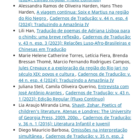
Alessandra Ramos de Oliveira Harden, Hans Theo
Harden,
A viagem continua: Spix e Martius na região
do Rio Negro
,
Cadernos de Tradução: v. 44 n. esp. 4
(2024): Traduzindo a Amazônia IV
Lili Han,
Tradução de poemas de Adriana Lisboa para
o chinês: uma breve reflexão
,
Cadernos de Tradução:
v. 43 n. esp. 3 (2023): Relações Luso-Afro-Brasileiras e
Chinesas em Tradução
Marie Helene Catherine Torres, Letícia Fiera, Brenda
Bressan Thomé, Marcio Fernando Rodrigues Campos,
Jules Crevaux e a exploração da região do Rio Jari no
século XIX: povos e cultura
,
Cadernos de Tradução: v.
44 n. esp. 4 (2024): Traduzindo a Amazônia IV
Juliana Steil, Camila Oliveira Querino,
Entrevista com
José Antônio Arantes
,
Cadernos de Tradução: v. 43 n.
1 (2023): Edição Regular (Fluxo Contínuo)
Lia Araujo Miranda Lima,
Shavit, Zohar. Poetics of
children’s literature. Atenas e Londres: The University
of Georgia Press, 2009. 200p.
,
Cadernos de Tradução:
v. 36 n. 1 (2016): Literatura Infantil e Juvenil
Diego Mauricio Barbosa,
Omissões na interpretação
simultânea
,
Cadernos de Tradução: v. 35 n. esp. 2