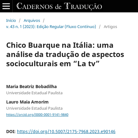
Início
/
Arquivos
/
v. 43 n. 1 (2023): Edição Regular (Fluxo Contínuo)
/
Artigos
Chico Buarque na Itália: uma
análise da tradução de aspectos
socioculturais em “La tv”
Maria Beatriz Bobadilha
Universidade Estadual Paulista
Lauro Maia Amorim
Universidade Estadual Paulista
https://orcid.org/0000-0001-9141-9840
DOI:
https://doi.org/10.5007/2175-7968.2023.e90146