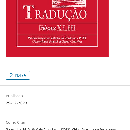
PDF/A
Publicado
29-12-2023
Como Citar
Bobadilha, M. B., & Maia Amorim, L. (2023). Chico Buarque na Itália: uma