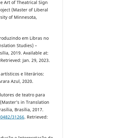
e Art of Theatrical Sign
ject (Master of Liberal
rsity of Minnesota,
produzindo em Libras no
nslation Studies) –
ília, 2019. Available at:
 Retrieved: Jan. 29, 2023.
rtísticos e literários:
Arara Azul, 2020.
dutores de teatro para
 (Master’s in Translation
asília, Brasília, 2017.
/10482/31266
. Retrieved:
radução e Interpretação de