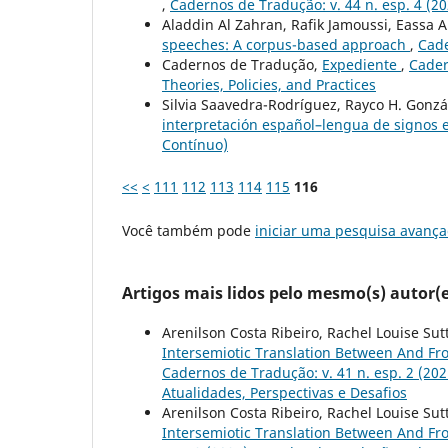
,
Cadernos de Tradução: v. 44 n. esp. 4 (2
Aladdin Al Zahran, Rafik Jamoussi, Eassa A
speeches: A corpus-based approach
,
Cade
Cadernos de Tradução,
Expediente
,
Cader
Theories, Policies, and Practices
Silvia Saavedra-Rodríguez, Rayco H. Gonz
interpretación español–lengua de signos
Contínuo)
<<
<
111
112
113
114
115
116
Você também pode
iniciar uma pesquisa avança
Artigos mais lidos pelo mesmo(s) autor(e
Arenilson Costa Ribeiro, Rachel Louise Su
Intersemiotic Translation Between And Fr
Cadernos de Tradução: v. 41 n. esp. 2 (20
Atualidades, Perspectivas e Desafios
Arenilson Costa Ribeiro, Rachel Louise Su
Intersemiotic Translation Between And F