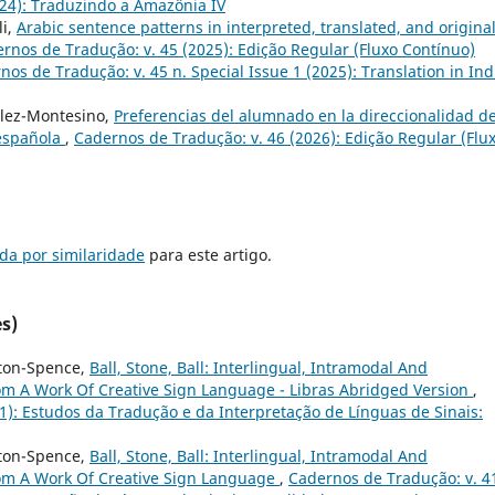
024): Traduzindo a Amazônia IV
li,
Arabic sentence patterns in interpreted, translated, and origina
rnos de Tradução: v. 45 (2025): Edição Regular (Fluxo Contínuo)
nos de Tradução: v. 45 n. Special Issue 1 (2025): Translation in Ind
ález-Montesino,
Preferencias del alumnado en la direccionalidad d
 española
,
Cadernos de Tradução: v. 46 (2026): Edição Regular (Flu
da por similaridade
para este artigo.
s)
tton-Spence,
Ball, Stone, Ball: Interlingual, Intramodal And
om A Work Of Creative Sign Language - Libras Abridged Version
,
21): Estudos da Tradução e da Interpretação de Línguas de Sinais:
tton-Spence,
Ball, Stone, Ball: Interlingual, Intramodal And
rom A Work Of Creative Sign Language
,
Cadernos de Tradução: v. 4