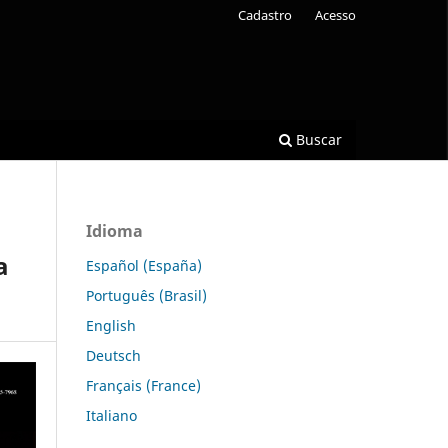
Cadastro
Acesso
Buscar
Idioma
a
Español (España)
Português (Brasil)
English
Deutsch
Français (France)
Italiano