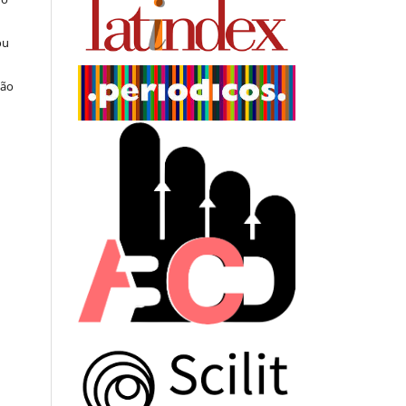
ou
ção