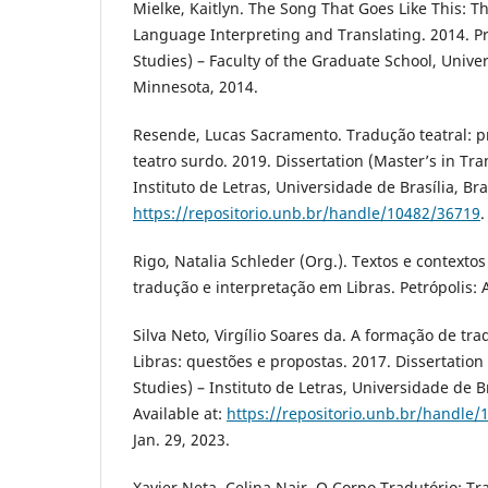
Mielke, Kaitlyn. The Song That Goes Like This: Th
Language Interpreting and Translating. 2014. Pro
Studies) – Faculty of the Graduate School, Unive
Minnesota, 2014.
Resende, Lucas Sacramento. Tradução teatral: 
teatro surdo. 2019. Dissertation (Master’s in Tra
Instituto de Letras, Universidade de Brasília, Bras
https://repositorio.unb.br/handle/10482/36719
.
Rigo, Natalia Schleder (Org.). Textos e contextos a
tradução e interpretação em Libras. Petrópolis: 
Silva Neto, Virgílio Soares da. A formação de tra
Libras: questões e propostas. 2017. Dissertation
Studies) – Instituto de Letras, Universidade de Br
Available at:
https://repositorio.unb.br/handle
Jan. 29, 2023.
Xavier Neta, Celina Nair. O Corpo Tradutório: T