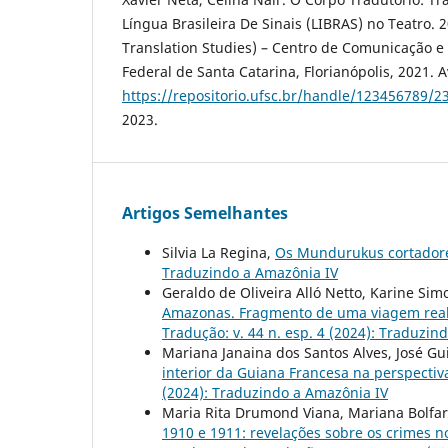
Língua Brasileira De Sinais (LIBRAS) no Teatro. 2
Translation Studies) – Centro de Comunicação e
Federal de Santa Catarina, Florianópolis, 2021. A
https://repositorio.ufsc.br/handle/123456789/2
2023.
Artigos Semelhantes
Silvia La Regina,
Os Mundurukus cortador
Traduzindo a Amazônia IV
Geraldo de Oliveira Alló Netto, Karine Sim
Amazonas. Fragmento de uma viagem reali
Tradução: v. 44 n. esp. 4 (2024): Traduzin
Mariana Janaina dos Santos Alves, José G
interior da Guiana Francesa na perspecti
(2024): Traduzindo a Amazônia IV
Maria Rita Drumond Viana, Mariana Bolfa
1910 e 1911: revelações sobre os crimes 