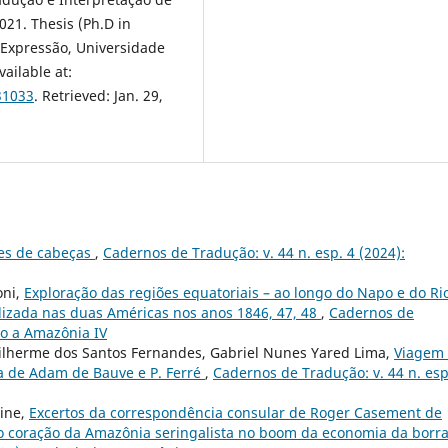
021. Thesis (Ph.D in
 Expressão, Universidade
vailable at:
31033
. Retrieved: Jan. 29,
es de cabeças
,
Cadernos de Tradução: v. 44 n. esp. 4 (2024):
oni,
Exploração das regiões equatoriais – ao longo do Napo e do Ri
zada nas duas Américas nos anos 1846, 47, 48
,
Cadernos de
do a Amazônia IV
uilherme dos Santos Fernandes, Gabriel Nunes Yared Lima,
Viagem
va de Adam de Bauve e P. Ferré
,
Cadernos de Tradução: v. 44 n. esp
rine,
Excertos da correspondência consular de Roger Casement de
no coração da Amazônia seringalista no boom da economia da borr