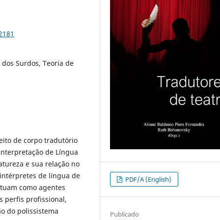
92181
o dos Surdos, Teoria de
eito de corpo tradutório
interpretação de Língua
atureza e sua relação no
intérpretes de língua de
PDF/A (English)
 atuam como agentes
os perfis profissional,
ão do polissistema
Publicado