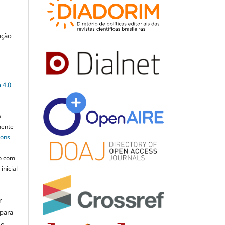
ução
a
 4.0
a
mente
mons
o com
inicial
r
 para
do