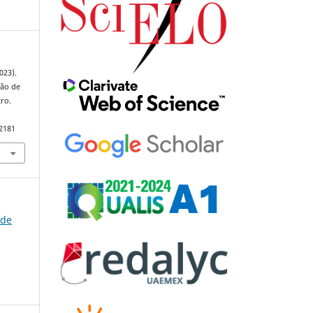
023).
ção de
tro.
92181
 de