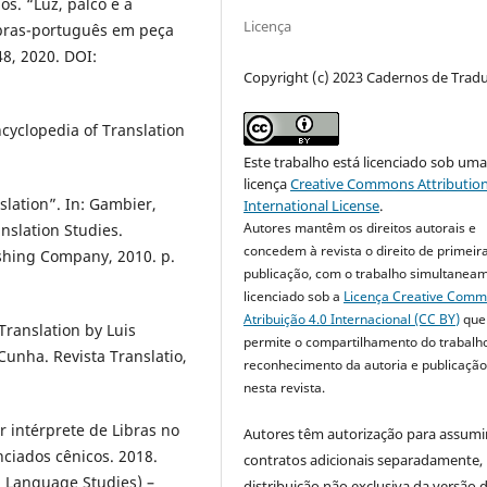
s. “Luz, palco e a
Licença
Libras-português em peça
48, 2020. DOI:
Copyright (c) 2023 Cadernos de Trad
cyclopedia of Translation
Este trabalho está licenciado sob um
licença
Creative Commons Attribution
lation”. In: Gambier,
International License
.
Autores mantêm os direitos autorais e
nslation Studies.
concedem à revista o direito de primeir
shing Company, 2010. p.
publicação, com o trabalho simultanea
licenciado sob a
Licença Creative Com
Atribuição 4.0 Internacional (CC BY)
que
Translation by Luis
permite o compartilhamento do trabalh
unha. Revista Translatio,
reconhecimento da autoria e publicação 
nesta revista.
 intérprete de Libras no
Autores têm autorização para assumi
nciados cênicos. 2018.
contratos adicionais separadamente,
d Language Studies) –
distribuição não exclusiva da versão 