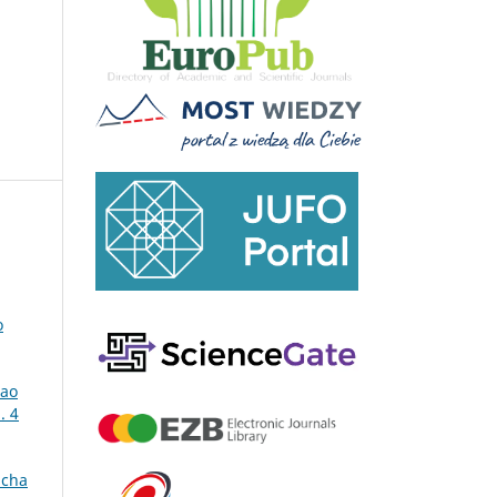
o
 ao
. 4
acha