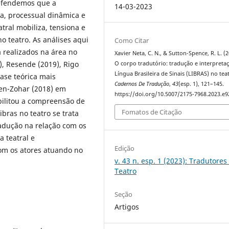
Defendemos que a
14-03-2023
ca, processual dinâmica e
tral mobiliza, tensiona e
no teatro. As análises aqui
Como Citar
 realizados na área no
Xavier Neta, C. N., & Sutton-Spence, R. L. (2
), Resende (2019), Rigo
O corpo tradutório: tradução e interpreta
Língua Brasileira de Sinais (LIBRAS) no tea
ase teórica mais
Cadernos De Tradução
,
43
(esp. 1), 121–145.
ven-Zohar (2018) em
https://doi.org/10.5007/2175-7968.2023.e
bilitou a compreensão de
Fomatos de Citação
bras no teatro se trata
radução na relação com os
a teatral e
Edição
om os atores atuando no
v. 43 n. esp. 1 (2023): Tradutores
Teatro
Seção
Artigos