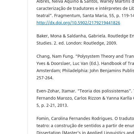
Albres, Neiva Aquino & Santos, Warley Martins do
caracterização de tradutores e intérpretes de 
teatral”. Fragmentum, Santa Maria, 55, p. 119-1
http://dx.doi.org/10.5902/2179219441826
Baker, Mona & Saldanha, Gabriela. Routledge En
Studies. 2. ed. London: Routledge, 2009.
Chang, Nam Fung. “Polysystem Theory and Trans
Yves & Doorslaer, Luc Van (Ed.). Handbook of Tra
Amsterdam; Philadelphia: John Benjamins Publi
257-264.
Even-Zohar, Itamar. “Teoria dos polissistemas”. 
Fernando Marozo, Carlos Rizzon & Yanna Karlla C
5, p. 2-21, 2013.
Fomin, Carolina Fernandes Rodrigues. O tradutor
teatro: a construção de sentidos a partir de enu
Dissertation (Master’s in Applied Linguistics an