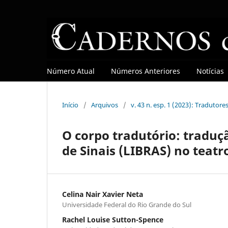
Número Atual
Números Anteriores
Notícias
Início
/
Arquivos
/
v. 43 n. esp. 1 (2023): Tradutore
O corpo tradutório: traduçã
de Sinais (LIBRAS) no teatr
Celina Nair Xavier Neta
Universidade Federal do Rio Grande do Sul
Rachel Louise Sutton-Spence