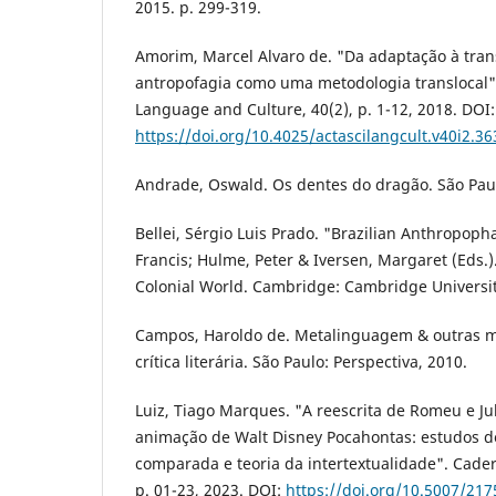
2015. p. 299-319.
Amorim, Marcel Alvaro de. "Da adaptação à tran
antropofagia como uma metodologia translocal".
Language and Culture, 40(2), p. 1-12, 2018. DOI:
https://doi.org/10.4025/actascilangcult.v40i2.3
Andrade, Oswald. Os dentes do dragão. São Paul
Bellei, Sérgio Luis Prado. "Brazilian Anthropopha
Francis; Hulme, Peter & Iversen, Margaret (Eds.
Colonial World. Cambridge: Cambridge University
Campos, Haroldo de. Metalinguagem & outras me
crítica literária. São Paulo: Perspectiva, 2010.
Luiz, Tiago Marques. "A reescrita de Romeu e Jul
animação de Walt Disney Pocahontas: estudos de
comparada e teoria da intertextualidade". Cader
p. 01-23, 2023. DOI:
https://doi.org/10.5007/21