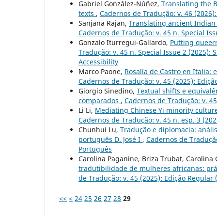
Gabriel González-Núñez,
Translating the 
texts
,
Cadernos de Tradução: v. 46 (2026):
Sanjana Rajan,
Translating ancient Indian
Cadernos de Tradução: v. 45 n. Special Issu
Gonzalo Iturregui-Gallardo,
Putting queer
Tradução: v. 45 n. Special Issue 2 (2025): 
Accessibility
Marco Paone,
Rosalía de Castro en Italia:
Cadernos de Tradução: v. 45 (2025): Ediçã
Giorgio Sinedino,
Textual shifts e equival
comparados
,
Cadernos de Tradução: v. 45
Li Li,
Mediating Chinese Yi minority culture
Cadernos de Tradução: v. 45 n. esp. 3 (20
Chunhui Lu,
Tradução e diplomacia: anális
português D. José I
,
Cadernos de Tradução:
Português
Carolina Paganine, Briza Trubat, Carolina
tradutibilidade de mulheres africanas: pr
de Tradução: v. 45 (2025): Edição Regular 
<<
<
24
25
26
27
28
29