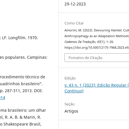
29-12-2023
Como Citar
Amorim, M. (2023). Devouring Hamlet: Cul
Anthropophagy as an Adaptation Methodo
 LF. Longfilm. 1970.
Cadernos De Tradução
,
43
(1), 1–26.
https://doi.org/10.5007/2175-7968.2023.e
ses populares. Campinas:
Fomatos de Citação
rocedimento técnico de
Edição
uadrinhos brasileiro".
v. 43 n. 1 (2023): Edição Regular 
 p. 287-311, 2013. DOI:
Contínuo)
014
Seção
ma brasileiro: um olhar
Artigos
, R. A. B. & Marin, R.
to Shakespeare Brasil,