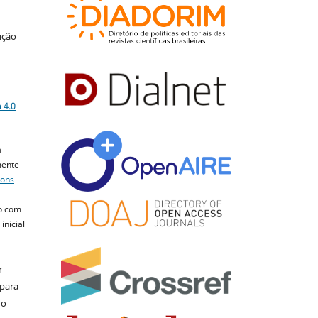
ução
a
 4.0
a
mente
mons
o com
inicial
r
 para
do