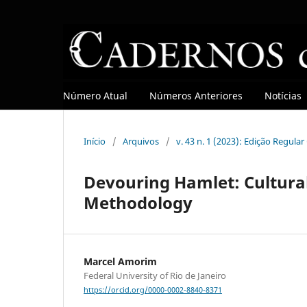
Número Atual
Números Anteriores
Notícias
Início
/
Arquivos
/
v. 43 n. 1 (2023): Edição Regula
Devouring Hamlet: Cultura
Methodology
Marcel Amorim
Federal University of Rio de Janeiro
https://orcid.org/0000-0002-8840-8371