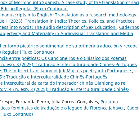
Book of Mormon into Spanish: A case study of the translation of sac
 Edição Regular (Fluxo Contínuo)
 manuscripts into English: Translation as a research methodology
,
e 1 (2025): Translation in India: Theories, Policies, and Practices
ness into words: The audio description of Sex Education
,
Cadernos
Subjectivity and Materiality in Audiovisual Translation and Media
 el entorno pictórico-sentimental de su primera traducción y recepc
o Regular (Fluxo Contínuo)
ência entre poéticas: Os Cancioneiros e o Clássico dos Poemas
 n. esp. 3 (2025): Tradução e Interculturalidade Chinês-Português
: The indirect translation of Jidi Majia's poetry into Portuguese
,
25): Tradução e Interculturalidade Chinês-Português
e intercultural da carta do imperador chinês Qianlong ao rei
 v. 45 n. esp. 3 (2025): Tradução e Interculturalidade Chinês-
 Crespo, Fernanda Pedro, Júlia Correa Gonçalves,
Por uma
áticas feministas de tradução e o legado de Florence Jabavu
,
Cader
(Fluxo Contínuo)