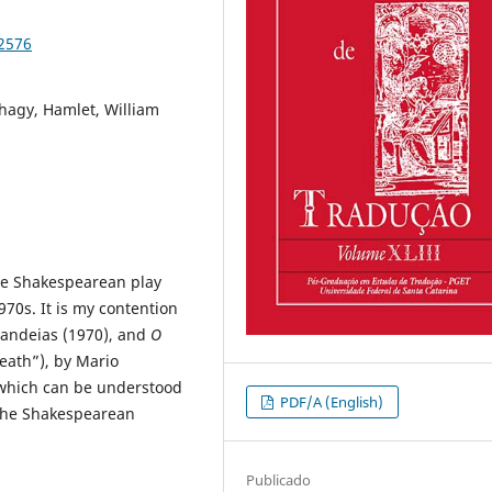
92576
hagy, Hamlet, William
the Shakespearean play
970s. It is my contention
Candeias (1970), and
O
eath”), by Mario
 which can be understood
PDF/A (English)
the Shakespearean
Publicado