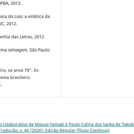
UFBA, 2013.
ca do Lixo: a estética da
UC, 2012.
nhia das Letras, 2012.
alma selvagem. São Paulo:
iro, os anos 70". In:
nema brasileiro:
.
o colaborativa de Masuo Yamaki e Paulo Colina dos tanka de Taku
radução: v. 46 (2026): Edição Regular (Fluxo Contínuo)