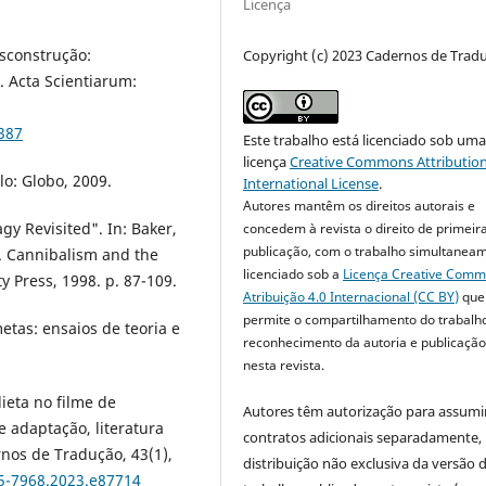
Licença
sconstrução:
Copyright (c) 2023 Cadernos de Trad
 Acta Scientiarum:
6387
Este trabalho está licenciado sob um
licença
Creative Commons Attribution
o: Globo, 2009.
International License
.
Autores mantêm os direitos autorais e
gy Revisited". In: Baker,
concedem à revista o direito de primeir
publicação, com o trabalho simultanea
). Cannibalism and the
licenciado sob a
Licença Creative Com
 Press, 1998. p. 87-109.
Atribuição 4.0 Internacional (CC BY)
que
permite o compartilhamento do trabalh
tas: ensaios de teoria e
reconhecimento da autoria e publicação 
nesta revista.
ieta no filme de
Autores têm autorização para assumi
 adaptação, literatura
contratos adicionais separadamente,
nos de Tradução, 43(1),
distribuição não exclusiva da versão 
75-7968.2023.e87714