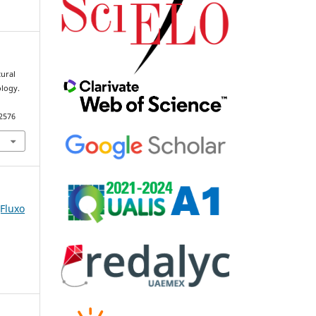
tural
logy.
92576
(Fluxo