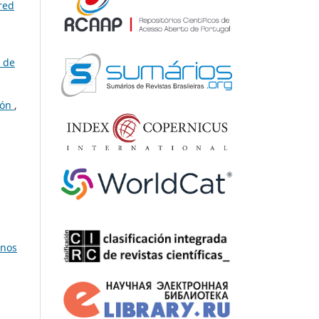
red
 de
ión
,
nos