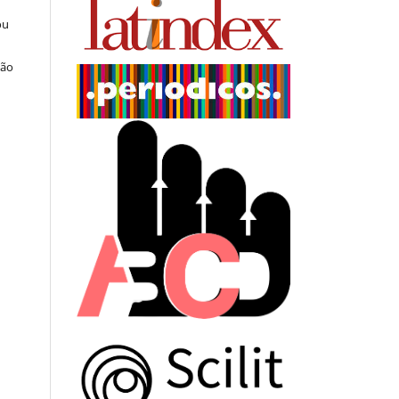
ou
ção