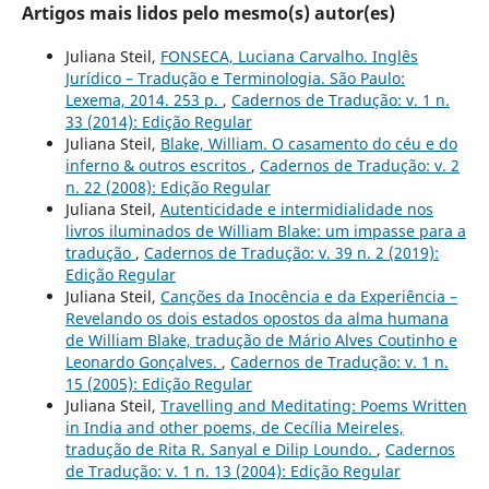
Artigos mais lidos pelo mesmo(s) autor(es)
Juliana Steil,
FONSECA, Luciana Carvalho. Inglês
Jurídico – Tradução e Terminologia. São Paulo:
Lexema, 2014. 253 p.
,
Cadernos de Tradução: v. 1 n.
33 (2014): Edição Regular
Juliana Steil,
Blake, William. O casamento do céu e do
inferno & outros escritos
,
Cadernos de Tradução: v. 2
n. 22 (2008): Edição Regular
Juliana Steil,
Autenticidade e intermidialidade nos
livros iluminados de William Blake: um impasse para a
tradução
,
Cadernos de Tradução: v. 39 n. 2 (2019):
Edição Regular
Juliana Steil,
Canções da Inocência e da Experiência –
Revelando os dois estados opostos da alma humana
de William Blake, tradução de Mário Alves Coutinho e
Leonardo Gonçalves.
,
Cadernos de Tradução: v. 1 n.
15 (2005): Edição Regular
Juliana Steil,
Travelling and Meditating: Poems Written
in India and other poems, de Cecília Meireles,
tradução de Rita R. Sanyal e Dilip Loundo.
,
Cadernos
de Tradução: v. 1 n. 13 (2004): Edição Regular