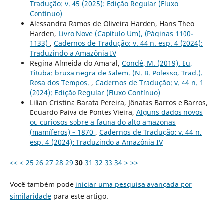
Tradução: v. 45 (2025): Edição Regular (Fluxo
Contínuo)
Alessandra Ramos de Oliveira Harden, Hans Theo
Harden,
Livro Nove (Capítulo Um), (Páginas 1100-
1133)
,
Cadernos de Tradução: v. 44 n. esp. 4 (2024):
Traduzindo a Amazônia IV
Regina Almeida do Amaral,
Condé, M. (2019). Eu,
Tituba: bruxa negra de Salem. (N. B. Polesso, Trad.).
Rosa dos Tempos.
,
Cadernos de Tradução: v. 44 n. 1
(2024): Edição Regular (Fluxo Contínuo)
Lilian Cristina Barata Pereira, Jônatas Barros e Barros,
Eduardo Paiva de Pontes Vieira,
Alguns dados novos
ou curiosos sobre a fauna do alto amazonas
(mamíferos) – 1870
,
Cadernos de Tradução: v. 44 n.
esp. 4 (2024): Traduzindo a Amazônia IV
<<
<
25
26
27
28
29
30
31
32
33
34
>
>>
Você também pode
iniciar uma pesquisa avançada por
similaridade
para este artigo.