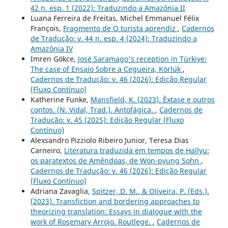
42 n. esp. 1 (2022): Traduzindo a Amazônia II
Luana Ferreira de Freitas, Michel Emmanuel Félix
François,
Fragmento de O turista aprendiz
,
Cadernos
de Tradução: v. 44 n. esp. 4 (2024): Traduzindo a
Amazônia IV
Imren Gökce,
José Saramago's reception in Türkiye:
The case of Ensaio Sobre a Cegueira, Körlük
,
Cadernos de Tradução: v. 46 (2026): Edição Regular
(Fluxo Contínuo)
Katherine Funke,
Mansfield, K. (2023). Êxtase e outros
contos. (N. Vidal, Trad.). Antofágica.
,
Cadernos de
Tradução: v. 45 (2025): Edição Regular (Fluxo
Contínuo)
Alexsandro Pizziolo Ribeiro Junior, Teresa Dias
Carneiro,
Literatura traduzida em tempos de Hallyu:
os paratextos de Amêndoas, de Won-pyung Sohn
,
Cadernos de Tradução: v. 46 (2026): Edição Regular
(Fluxo Contínuo)
Adriana Zavaglia,
Spitzer, D. M., & Oliveira, P. (Eds.).
(2023). Transfiction and bordering approaches to
theorizing translation: Essays in dialogue with the
work of Rosemary Arrojo. Routlege.
,
Cadernos de