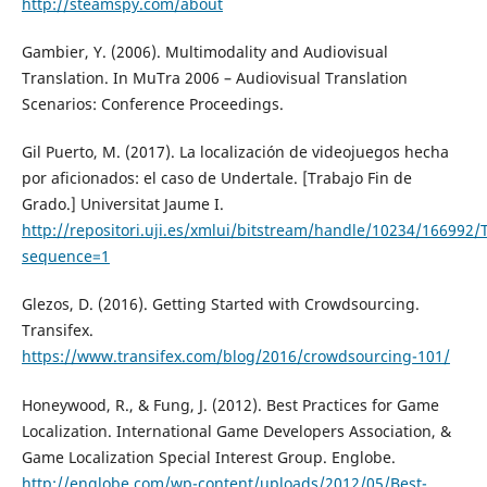
http://steamspy.com/about
Gambier, Y. (2006). Multimodality and Audiovisual
Translation. In MuTra 2006 – Audiovisual Translation
Scenarios: Conference Proceedings.
Gil Puerto, M. (2017). La localización de videojuegos hecha
por aficionados: el caso de Undertale. [Trabajo Fin de
Grado.] Universitat Jaume I.
http://repositori.uji.es/xmlui/bitstream/handle/10234/16699
sequence=1
Glezos, D. (2016). Getting Started with Crowdsourcing.
Transifex.
https://www.transifex.com/blog/2016/crowdsourcing-101/
Honeywood, R., & Fung, J. (2012). Best Practices for Game
Localization. International Game Developers Association, &
Game Localization Special Interest Group. Englobe.
http://englobe.com/wp-content/uploads/2012/05/Best-