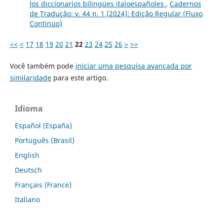
los diccionarios bilingües italoespañoles
,
Cadernos
de Tradução: v. 44 n. 1 (2024): Edição Regular (Fluxo
Contínuo)
<<
<
17
18
19
20
21
22
23
24
25
26
>
>>
Você também pode
iniciar uma pesquisa avançada por
similaridade
para este artigo.
Idioma
Español (España)
Português (Brasil)
English
Deutsch
Français (France)
Italiano