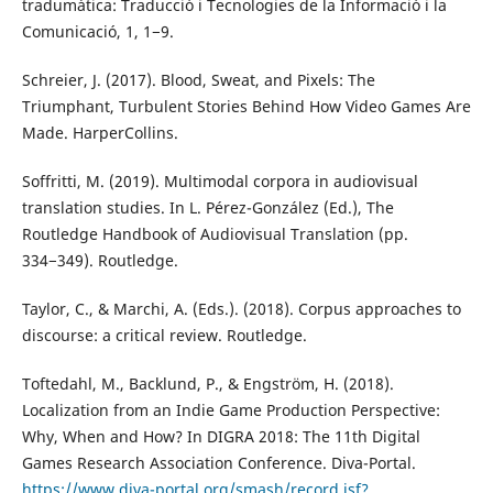
tradumàtica: Traducció i Tecnologies de la Informació i la
Comunicació, 1, 1−9.
Schreier, J. (2017). Blood, Sweat, and Pixels: The
Triumphant, Turbulent Stories Behind How Video Games Are
Made. HarperCollins.
Soffritti, M. (2019). Multimodal corpora in audiovisual
translation studies. In L. Pérez-González (Ed.), The
Routledge Handbook of Audiovisual Translation (pp.
334−349). Routledge.
Taylor, C., & Marchi, A. (Eds.). (2018). Corpus approaches to
discourse: a critical review. Routledge.
Toftedahl, M., Backlund, P., & Engström, H. (2018).
Localization from an Indie Game Production Perspective:
Why, When and How? In DIGRA 2018: The 11th Digital
Games Research Association Conference. Diva-Portal.
https://www.diva-portal.org/smash/record.jsf?