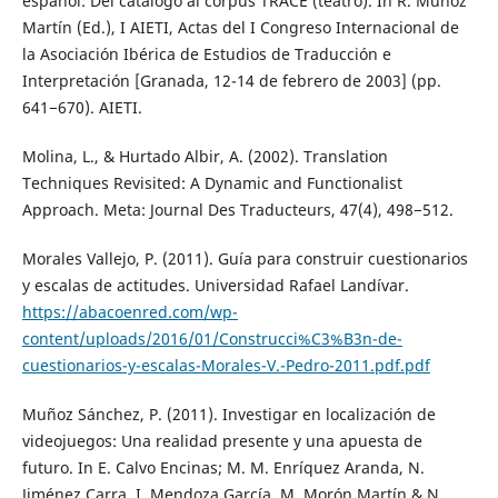
español: Del catálogo al corpus TRACE (teatro). In R. Muñoz
Martín (Ed.), I AIETI, Actas del I Congreso Internacional de
la Asociación Ibérica de Estudios de Traducción e
Interpretación [Granada, 12-14 de febrero de 2003] (pp.
641−670). AIETI.
Molina, L., & Hurtado Albir, A. (2002). Translation
Techniques Revisited: A Dynamic and Functionalist
Approach. Meta: Journal Des Traducteurs, 47(4), 498−512.
Morales Vallejo, P. (2011). Guía para construir cuestionarios
y escalas de actitudes. Universidad Rafael Landívar.
https://abacoenred.com/wp-
content/uploads/2016/01/Construcci%C3%B3n-de-
cuestionarios-y-escalas-Morales-V.-Pedro-2011.pdf.pdf
Muñoz Sánchez, P. (2011). Investigar en localización de
videojuegos: Una realidad presente y una apuesta de
futuro. In E. Calvo Encinas; M. M. Enríquez Aranda, N.
Jiménez Carra, I. Mendoza García, M. Morón Martín & N.