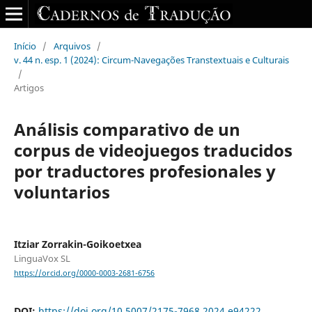
Início
/
Arquivos
/
v. 44 n. esp. 1 (2024): Circum-Navegações Transtextuais e Culturais
/
Artigos
Análisis comparativo de un
corpus de videojuegos traducidos
por traductores profesionales y
voluntarios
Itziar Zorrakin-Goikoetxea
LinguaVox SL
https://orcid.org/0000-0003-2681-6756
DOI:
https://doi.org/10.5007/2175-7968.2024.e94222