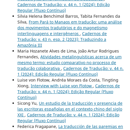
Cadernos de Tradução: v. 44 n. 1 (2024): Edição
Regular (Fluxo Contínuo)
Silvia Helena Benchimol Barros, Tabita Fernandes da
Silva,
From Pará to Manaos em tradução: uma análise
dos movimentos tradutórios e do magnetismo
interlinguagens e intergêneros
,
Cadernos de
Tradução: v. 43 n. esp. 2 (2023): Traduzindo a
Amazônia III
Maria Hozanete Alves de Lima, João Artur Rodrigues
Fernandes,
Atividades metalinguísticas acerca de um
mesmo termo: estudo comparativo no processo de
tradução colaborativa
,
Cadernos de Tradução: v. 44 n.
1 (2024): Edição Regular (Fluxo Contínuo)
Luise von Flotow, Andréa Moraes da Costa, Tingting
Xiong,
Interview with Luise von Flotow
,
Cadernos de
Tradução: v. 44 n. 1 (2024): Edição Regular (Fluxo
Contínuo)
Sicong Yu,
Un estudio de la traducción y presencia de
las escritoras españolas en el contexto chino del siglo
XXI
,
Cadernos de Tradução: v. 44 n. 1 (2024): Edição
Regular (Fluxo Contínuo)
Federica Fragapane,
La traducción de las paremias en