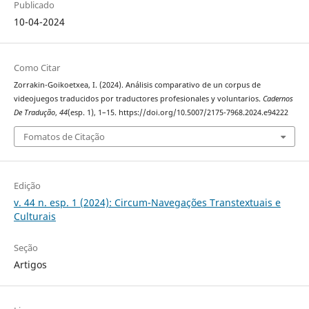
Publicado
10-04-2024
Como Citar
Zorrakin-Goikoetxea, I. (2024). Análisis comparativo de un corpus de
videojuegos traducidos por traductores profesionales y voluntarios.
Cadernos
De Tradução
,
44
(esp. 1), 1–15. https://doi.org/10.5007/2175-7968.2024.e94222
Fomatos de Citação
Edição
v. 44 n. esp. 1 (2024): Circum-Navegações Transtextuais e
Culturais
Seção
Artigos