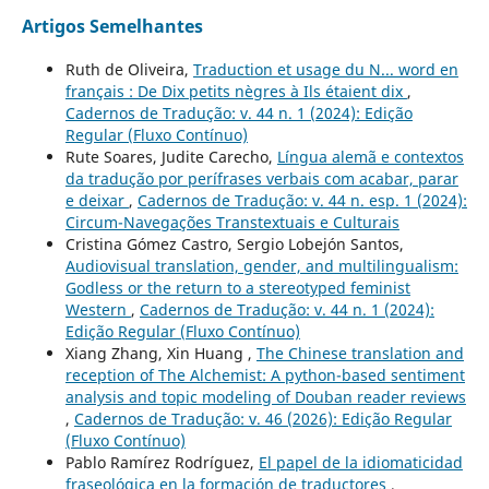
Artigos Semelhantes
Ruth de Oliveira,
Traduction et usage du N... word en
français : De Dix petits nègres à Ils étaient dix
,
Cadernos de Tradução: v. 44 n. 1 (2024): Edição
Regular (Fluxo Contínuo)
Rute Soares, Judite Carecho,
Língua alemã e contextos
da tradução por perífrases verbais com acabar, parar
e deixar
,
Cadernos de Tradução: v. 44 n. esp. 1 (2024):
Circum-Navegações Transtextuais e Culturais
Cristina Gómez Castro, Sergio Lobejón Santos,
Audiovisual translation, gender, and multilingualism:
Godless or the return to a stereotyped feminist
Western
,
Cadernos de Tradução: v. 44 n. 1 (2024):
Edição Regular (Fluxo Contínuo)
Xiang Zhang, Xin Huang ,
The Chinese translation and
reception of The Alchemist: A python-based sentiment
analysis and topic modeling of Douban reader reviews
,
Cadernos de Tradução: v. 46 (2026): Edição Regular
(Fluxo Contínuo)
Pablo Ramírez Rodríguez,
El papel de la idiomaticidad
fraseológica en la formación de traductores
,