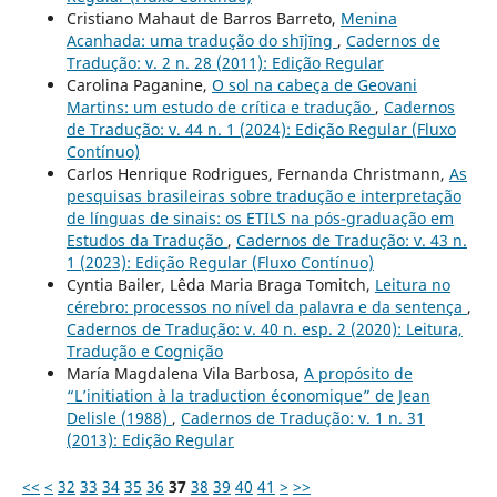
Cristiano Mahaut de Barros Barreto,
Menina
Acanhada: uma tradução do shījīng
,
Cadernos de
Tradução: v. 2 n. 28 (2011): Edição Regular
Carolina Paganine,
O sol na cabeça de Geovani
Martins: um estudo de crítica e tradução
,
Cadernos
de Tradução: v. 44 n. 1 (2024): Edição Regular (Fluxo
Contínuo)
Carlos Henrique Rodrigues, Fernanda Christmann,
As
pesquisas brasileiras sobre tradução e interpretação
de línguas de sinais: os ETILS na pós-graduação em
Estudos da Tradução
,
Cadernos de Tradução: v. 43 n.
1 (2023): Edição Regular (Fluxo Contínuo)
Cyntia Bailer, Lêda Maria Braga Tomitch,
Leitura no
cérebro: processos no nível da palavra e da sentença
,
Cadernos de Tradução: v. 40 n. esp. 2 (2020): Leitura,
Tradução e Cognição
María Magdalena Vila Barbosa,
A propósito de
“L’initiation à la traduction économique” de Jean
Delisle (1988)
,
Cadernos de Tradução: v. 1 n. 31
(2013): Edição Regular
<<
<
32
33
34
35
36
37
38
39
40
41
>
>>