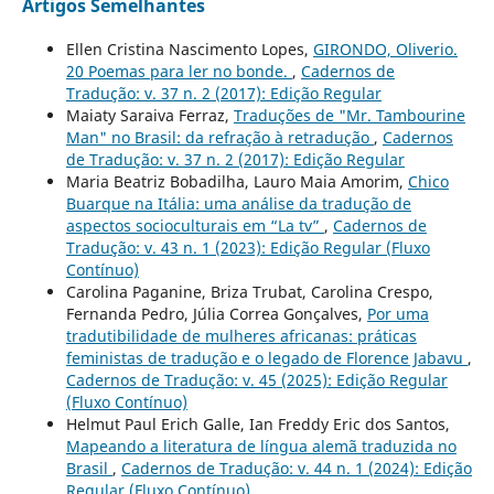
Artigos Semelhantes
Ellen Cristina Nascimento Lopes,
GIRONDO, Oliverio.
20 Poemas para ler no bonde.
,
Cadernos de
Tradução: v. 37 n. 2 (2017): Edição Regular
Maiaty Saraiva Ferraz,
Traduções de "Mr. Tambourine
Man" no Brasil: da refração à retradução
,
Cadernos
de Tradução: v. 37 n. 2 (2017): Edição Regular
Maria Beatriz Bobadilha, Lauro Maia Amorim,
Chico
Buarque na Itália: uma análise da tradução de
aspectos socioculturais em “La tv”
,
Cadernos de
Tradução: v. 43 n. 1 (2023): Edição Regular (Fluxo
Contínuo)
Carolina Paganine, Briza Trubat, Carolina Crespo,
Fernanda Pedro, Júlia Correa Gonçalves,
Por uma
tradutibilidade de mulheres africanas: práticas
feministas de tradução e o legado de Florence Jabavu
,
Cadernos de Tradução: v. 45 (2025): Edição Regular
(Fluxo Contínuo)
Helmut Paul Erich Galle, Ian Freddy Eric dos Santos,
Mapeando a literatura de língua alemã traduzida no
Brasil
,
Cadernos de Tradução: v. 44 n. 1 (2024): Edição
Regular (Fluxo Contínuo)