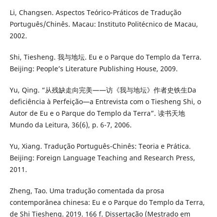
Li, Changsen. Aspectos Teórico-Práticos de Tradução
Português/Chinês. Macau: Instituto Politécnico de Macau,
2002.
Shi, Tiesheng. 我与地坛. Eu e o Parque do Templo da Terra.
Beijing: People’s Literature Publishing House, 2009.
Yu, Qing. “从残缺走向完美——访《我与地坛》作者史铁生Da
deficiência à Perfeição—a Entrevista com o Tiesheng Shi, o
Autor de Eu e o Parque do Templo da Terra”. 读书天地
Mundo da Leitura, 36(6), p. 6-7, 2006.
Yu, Xiang. Tradução Português-Chinês: Teoria e Prática.
Beijing: Foreign Language Teaching and Research Press,
2011.
Zheng, Tao. Uma tradução comentada da prosa
contemporânea chinesa: Eu e o Parque do Templo da Terra,
de Shi Tiesheng. 2019. 166 f. Dissertação (Mestrado em