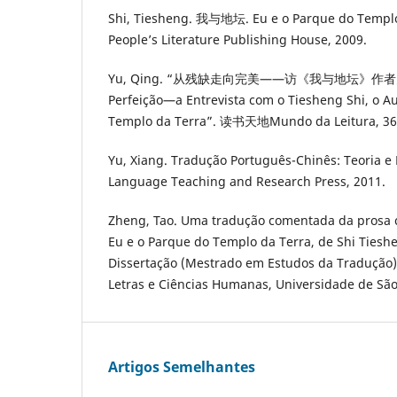
Shi, Tiesheng. 我与地坛. Eu e o Parque do Templo 
People’s Literature Publishing House, 2009.
Yu, Qing. “从残缺走向完美——访《我与地坛》作者史铁生D
Perfeição—a Entrevista com o Tiesheng Shi, o A
Templo da Terra”. 读书天地Mundo da Leitura, 36(6)
Yu, Xiang. Tradução Português-Chinês: Teoria e P
Language Teaching and Research Press, 2011.
Zheng, Tao. Uma tradução comentada da prosa 
Eu e o Parque do Templo da Terra, de Shi Tieshe
Dissertação (Mestrado em Estudos da Tradução) 
Letras e Ciências Humanas, Universidade de São 
Artigos Semelhantes