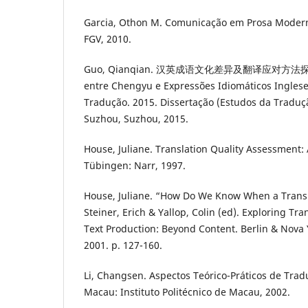
Garcia, Othon M. Comunicação em Prosa Moderna.
FGV, 2010.
Guo, Qianqian. 汉英成语文化差异及翻译应对方法探究A D
entre Chengyu e Expressões Idiomáticos Inglese
Tradução. 2015. Dissertação (Estudos da Traduç
Suzhou, Suzhou, 2015.
House, Juliane. Translation Quality Assessment: 
Tübingen: Narr, 1997.
House, Juliane. “How Do We Know When a Transla
Steiner, Erich & Yallop, Colin (ed). Exploring Tr
Text Production: Beyond Content. Berlin & Nova
2001. p. 127-160.
Li, Changsen. Aspectos Teórico-Práticos de Tra
Macau: Instituto Politécnico de Macau, 2002.