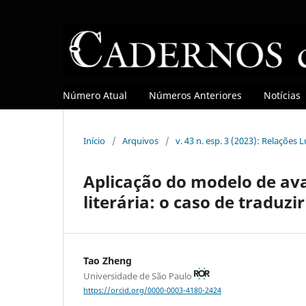
Número Atual
Números Anteriores
Notícias
Início
/
Arquivos
/
v. 43 n. esp. 3 (2023): Relações
Aplicação do modelo de ava
literária: o caso de traduz
Tao Zheng
Universidade de São Paulo
https://orcid.org/0000-0003-4180-2424