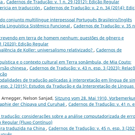
ta
,
Cadernos de Tradução: v. 1 n. 29 (2012): Edição Regular
pericia en traducción
,
Cadernos de Tradução: v. 2 n. 34 (2014): Edi
o conjunto multilíngue interpessoal Português Brasileiro/Inglês
la Linguística Sistêmico Funcional
,
Cadernos de Tradução: v. 35 n
crevendo em terra de homem nenhum: questões de gênero e
1 (2020): Edição Regular
alência de Koller: universalismo relativizado?
,
Cadernos de
guística e o contexto cultural em Terra sonâmbula, de Mia Couto:
ersão chinesa
,
Cadernos de Tradução: v. 43 n. esp. 3 (2023): Relaç
ução
dalidades de tradução aplicadas à interpretação em língua de sin
 esp. 2 (2015): Estudos da Tradução e da Interpretação de Línguas
n Arnegger, Nelson Sanjad,
Sitzung vom 28. Mai 1910, Vorbemerku
raphie der Chipaya und Curuhaé
,
Cadernos de Tradução: v. 41 n. e
e tradução: considerações sobre a análise computadorizada de err
o Regular (Fluxo Contínuo)
eira traduzida na China
,
Cadernos de Tradução: v. 45 n. esp. 3 (202
tuguês