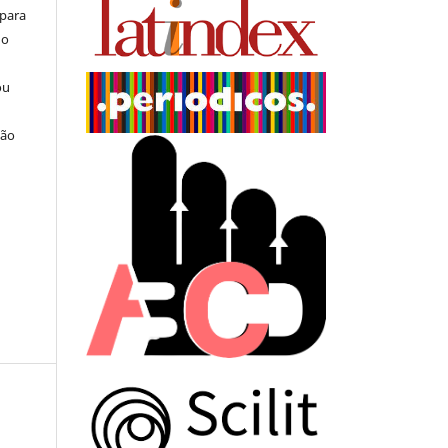
 para
do
ou
ção