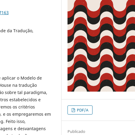
97163
ade da Tradução,
e aplicar o Modelo de
 House na tradução
ção sobre tal paradigma,
ros estabelecidos e
emos os critérios
PDF/A
,
e os empregaremos em
. Feito isso,
tagens e desvantagens
Publicado