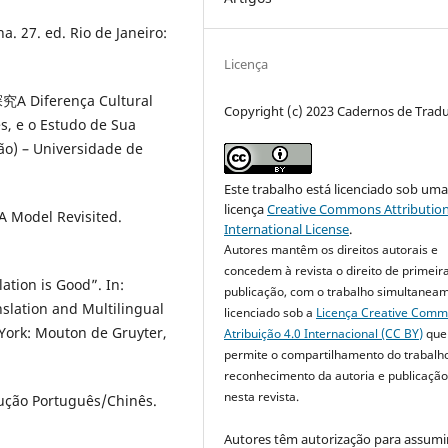
 27. ed. Rio de Janeiro:
Licença
iferença Cultural
Copyright (c) 2023 Cadernos de Trad
s, e o Estudo de Sua
ão) – Universidade de
Este trabalho está licenciado sob um
licença
Creative Commons Attribution
A Model Revisited.
International License
.
Autores mantêm os direitos autorais e
concedem à revista o direito de primeir
tion is Good”. In:
publicação, com o trabalho simultanea
anslation and Multilingual
licenciado sob a
Licença Creative Com
 York: Mouton de Gruyter,
Atribuição 4.0 Internacional (CC BY)
que
permite o compartilhamento do trabalh
reconhecimento da autoria e publicação 
nesta revista.
dução Português/Chinês.
Autores têm autorização para assumi