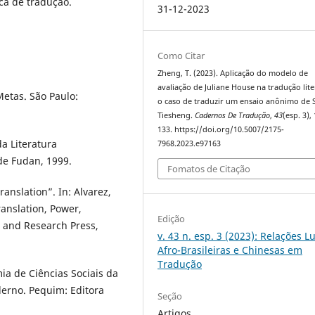
ca de tradução.
31-12-2023
Como Citar
Zheng, T. (2023). Aplicação do modelo de
avaliação de Juliane House na tradução lite
etas. São Paulo:
o caso de traduzir um ensaio anônimo de 
Tiesheng.
Cadernos De Tradução
,
43
(esp. 3),
133. https://doi.org/10.5007/2175-
 Literatura
7968.2023.e97163
de Fudan, 1999.
Fomatos de Citação
ranslation”. In: Alvarez,
ranslation, Power,
Edição
 and Research Press,
v. 43 n. esp. 3 (2023): Relações L
Afro-Brasileiras e Chinesas em
Tradução
a de Ciências Sociais da
no. Pequim: Editora
Seção
Artigos