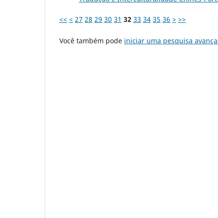
<<
<
27
28
29
30
31
32
33
34
35
36
>
>>
Você também pode
iniciar uma pesquisa avança