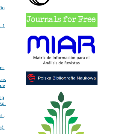
ção
. 1
ões
ais
 de
ng
sp.
os
,
5):