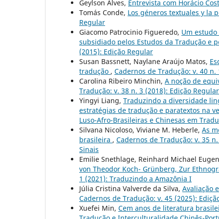
Geylson Alves,
Entrevista com Horácio Cos
Tomás Conde,
Los géneros textuales y la 
Regular
Giacomo Patrocinio Figueredo,
Um estudo d
subsidiado pelos Estudos da Tradução e pe
(2015): Edição Regular
Susan Bassnett, Naylane Araújo Matos,
Es
tradução
,
Cadernos de Tradução: v. 40 n. 
Carolina Ribeiro Minchin,
A noção de equiv
Tradução: v. 38 n. 3 (2018): Edição Regular
Yingyi Liang,
Traduzindo a diversidade lin
estratégias de tradução e paratextos na v
Luso-Afro-Brasileiras e Chinesas em Trad
Silvana Nicoloso, Viviane M. Heberle,
As mo
brasileira
,
Cadernos de Tradução: v. 35 n.
Sinais
Emilie Snethlage, Reinhard Michael Euge
von Theodor Koch- Grünberg, Zur Ethnog
1 (2021): Traduzindo a Amazônia I
Júlia Cristina Valverde da Silva,
Avaliação 
Cadernos de Tradução: v. 45 (2025): Ediçã
Xuefei Min,
Cem anos de literatura brasil
Tradução e Interculturalidade Chinês-Por