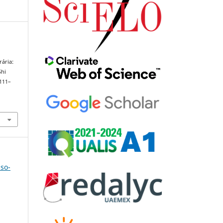
rária:
Shi
 111–
uso-