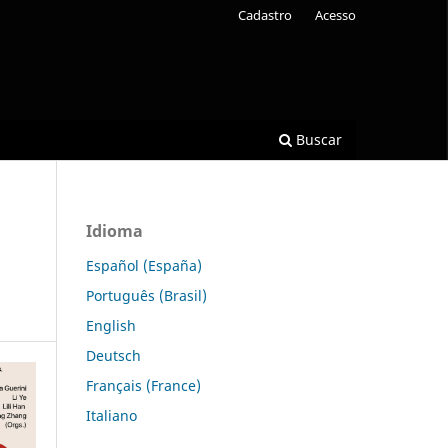
Cadastro
Acesso
Buscar
Idioma
Español (España)
Português (Brasil)
English
Deutsch
Français (France)
Italiano