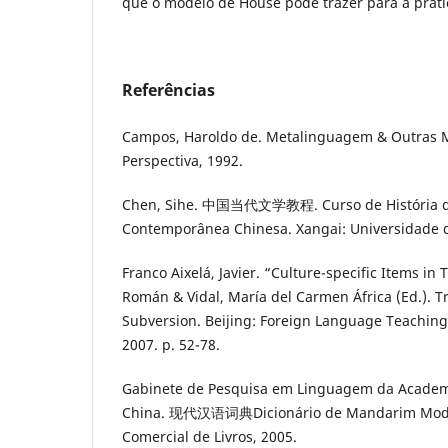
que o modelo de House pode trazer para a práti
Referências
Campos, Haroldo de. Metalinguagem & Outras M
Perspectiva, 1992.
Chen, Sihe. 中国当代文学教程. Curso de História da
Contemporânea Chinesa. Xangai: Universidade 
Franco Aixelá, Javier. “Culture-specific Items in T
Román & Vidal, María del Carmen África (Ed.). T
Subversion. Beijing: Foreign Language Teaching
2007. p. 52-78.
Gabinete de Pesquisa em Linguagem da Academi
China. 现代汉语词典Dicionário de Mandarim Moder
Comercial de Livros, 2005.