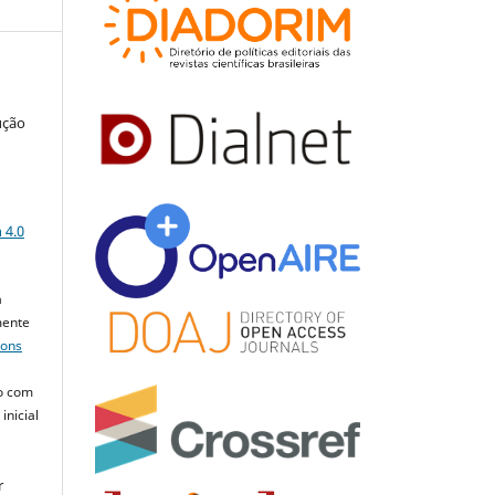
ução
a
 4.0
a
mente
mons
o com
inicial
r