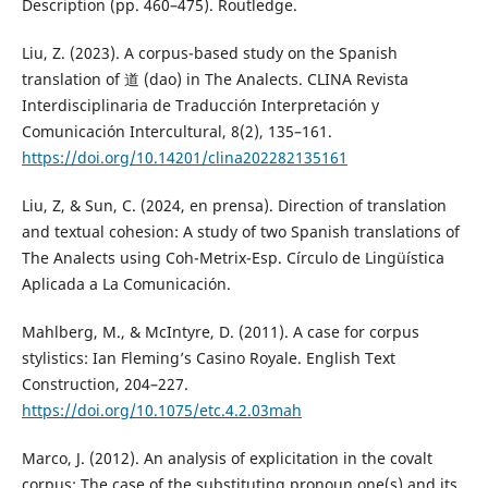
Description (pp. 460–475). Routledge.
Liu, Z. (2023). A corpus-based study on the Spanish
translation of 道 (dao) in The Analects. CLINA Revista
Interdisciplinaria de Traducción Interpretación y
Comunicación Intercultural, 8(2), 135–161.
https://doi.org/10.14201/clina202282135161
Liu, Z, & Sun, C. (2024, en prensa). Direction of translation
and textual cohesion: A study of two Spanish translations of
The Analects using Coh-Metrix-Esp. Círculo de Lingüística
Aplicada a La Comunicación.
Mahlberg, M., & McIntyre, D. (2011). A case for corpus
stylistics: Ian Fleming’s Casino Royale. English Text
Construction, 204–227.
https://doi.org/10.1075/etc.4.2.03mah
Marco, J. (2012). An analysis of explicitation in the covalt
corpus: The case of the substituting pronoun one(s) and its