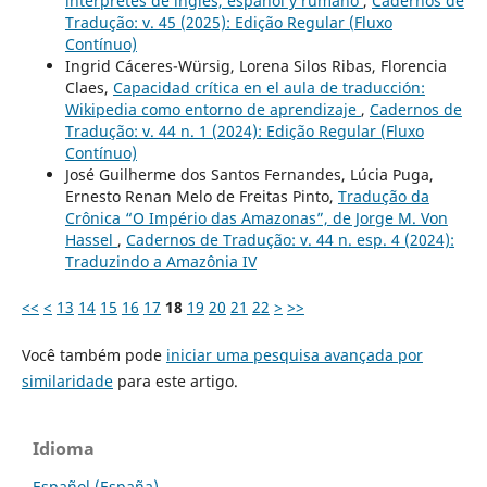
intérpretes de inglés, español y rumano
,
Cadernos de
Tradução: v. 45 (2025): Edição Regular (Fluxo
Contínuo)
Ingrid Cáceres-Würsig, Lorena Silos Ribas, Florencia
Claes,
Capacidad crítica en el aula de traducción:
Wikipedia como entorno de aprendizaje
,
Cadernos de
Tradução: v. 44 n. 1 (2024): Edição Regular (Fluxo
Contínuo)
José Guilherme dos Santos Fernandes, Lúcia Puga,
Ernesto Renan Melo de Freitas Pinto,
Tradução da
Crônica “O Império das Amazonas”, de Jorge M. Von
Hassel
,
Cadernos de Tradução: v. 44 n. esp. 4 (2024):
Traduzindo a Amazônia IV
<<
<
13
14
15
16
17
18
19
20
21
22
>
>>
Você também pode
iniciar uma pesquisa avançada por
similaridade
para este artigo.
Idioma
Español (España)