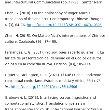
and Intercultural Communication (pp. 17–35). Gunter Narr.
Chen, G. (2010). On the philosophy of Roger Ames’s
translation of the analects. Contemporary Chinese Thought,
41(3), 64–76.
https://doi.org/10.2753/CSP1097-1467410305
Chen, H. (2015). On Matteo Ricci’s interpretations of Chinese
culture. Coolabah, (16), 87–100.
Fernández, L. G. (2001). «Yo soy, pues saberlo quieres...»: La
tarjeta de presentación del demonio en el Códice de autos
viejos y en la comedia nueva. Criticón, (83), 105–114.
Figueroa Lackington, B. A. (2021). El Xué Ér en el horizonte
conceptual confuciano. Estudios de Asia y África, 56(1), 75–
94.
https://doi.org/10.24201/eaa.v56i1.2506
Grabowski, L. (2013). Interfacing corpus linguistics and
computational stylistics: Translation universals in
translational literary Polish. International Journal of Corpus