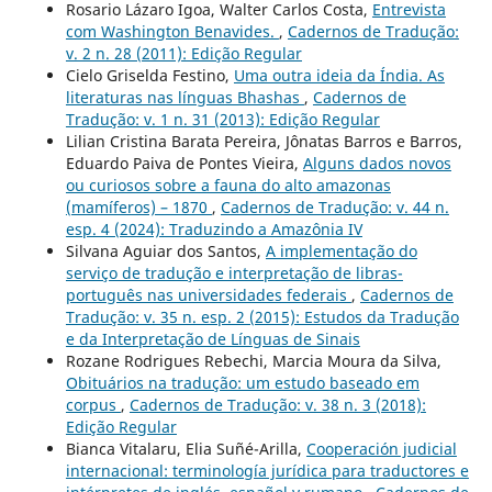
Rosario Lázaro Igoa, Walter Carlos Costa,
Entrevista
com Washington Benavides.
,
Cadernos de Tradução:
v. 2 n. 28 (2011): Edição Regular
Cielo Griselda Festino,
Uma outra ideia da Índia. As
literaturas nas línguas Bhashas
,
Cadernos de
Tradução: v. 1 n. 31 (2013): Edição Regular
Lilian Cristina Barata Pereira, Jônatas Barros e Barros,
Eduardo Paiva de Pontes Vieira,
Alguns dados novos
ou curiosos sobre a fauna do alto amazonas
(mamíferos) – 1870
,
Cadernos de Tradução: v. 44 n.
esp. 4 (2024): Traduzindo a Amazônia IV
Silvana Aguiar dos Santos,
A implementação do
serviço de tradução e interpretação de libras-
português nas universidades federais
,
Cadernos de
Tradução: v. 35 n. esp. 2 (2015): Estudos da Tradução
e da Interpretação de Línguas de Sinais
Rozane Rodrigues Rebechi, Marcia Moura da Silva,
Obituários na tradução: um estudo baseado em
corpus
,
Cadernos de Tradução: v. 38 n. 3 (2018):
Edição Regular
Bianca Vitalaru, Elia Suñé-Arilla,
Cooperación judicial
internacional: terminología jurídica para traductores e