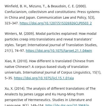
Winfield, B. H., Mizuno, T., & Beaudoin, C. E. (2000).
Confucianism, collectivism and constitutions: Press systems
in China and Japan. Communication Law and Policy, 5(3),
323–347.
https://doi.org/10.1207/S15326926CLP0503_2
Winters, M. (2009). Modal particles explained: How modal
particles creep into translations and reveal translators’
styles. Target: International Journal of Translation Studies,
21(1), 74–97.
https://doi.org/10.1075/target.21.1.04win
Xiao, R. (2010). How different is translated Chinese from
native Chinese?: A corpus-based study of translation
universals. International Journal of Corpus Linguistics, 15(1),
5–35.
https://doi.org/10.1075/ijcl.15.1.01xia
Xu, X. (2014). The analysis of different translations of The
Analects by James Legge and Ku Hung-Ming from
perspective of Hermeneutics. Studies in Literature and
Language, 9(1), 149–154.
http://dx.doi.org/10.3968/n