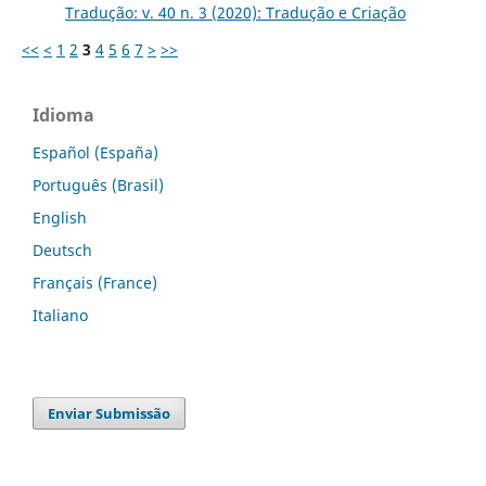
Tradução: v. 40 n. 3 (2020): Tradução e Criação
<<
<
1
2
3
4
5
6
7
>
>>
Idioma
Español (España)
Português (Brasil)
English
Deutsch
Français (France)
Italiano
Enviar Submissão