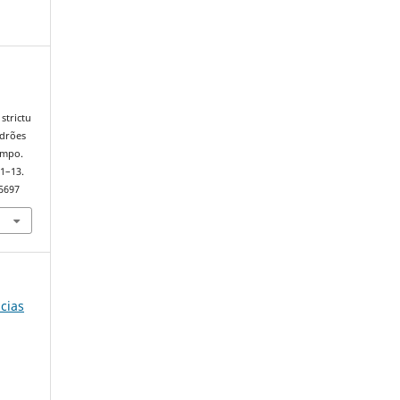
strictu
adrões
ampo.
 1–13.
75697
ncias