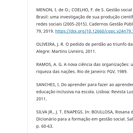
MENON, I. de O.; COELHO, F. de S. Gestão socia
Brasil: uma investigação de sua produção cient
redes sociais (2005-2015). Cadernos Gestão Públi
79, 2019.
https://doi.org/10.12660/cgpc.v24n79
OLIVEIRA, J. R. O pedido de perdão ao triunfo d
Alegre: Martins Livreiro, 2011.
RAMOS, A. G. A nova ciência das organizações:
riqueza das nações. Rio de Janeiro: FGV, 1989.
SANCHES, I. Do aprender para fazer ao aprender
educação inclusiva na escola. Lisboa: Revista L
2011.
SILVA JR., J. T. ENAPEGS. In: BOULLOSA, Rosana de
Dicionário para a formação em gestão social. Sa
p. 60-63.