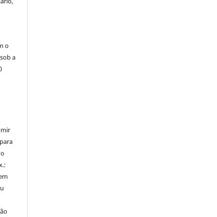
ário,
m o
 sob a
0
umir
 para
do
x.:
 em
ou
ção