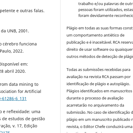
trabalho e/ou palavras de outr
pessoas foram utilizados, esta
etente e outras falas.
foram devidamente reconhecid
Plágio em todas as suas formas cons
a da UNB, 2001.
um comportamento antiético de
publicação e é inaceitável. RCA reserv
o cérebro funciona
direito de usar software ou quaisquer
Paulo, 2022.
outros métodos de detecção de plági
isponível em:
Todas as submissões recebidas para
8 abril 2020.
avaliação na revista RCA passam por
identificação de plágio e autoplágio.
From data mining to
Plágios identificados em manuscritos
iation for Artificial
durante o processo de avaliação
0-61286-6_131
acarretarão no arquivamento da
o e reflexidade: uma
submissão. No caso de identificação 
s de estudos de gestão
plágio em um manuscrito publicado 
ração, v. 17, Edição
revista, o Editor Chefe conduzirá uma
/2175-