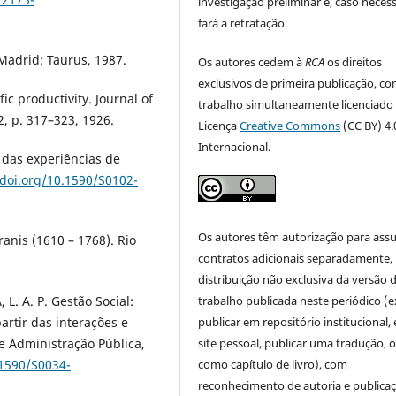
investigação preliminar e, caso necess
fará a retratação.
Madrid: Taurus, 1987.
Os autores cedem à
RCA
os direitos
exclusivos de primeira publicação, co
fic productivity. Journal of
trabalho simultaneamente licenciado
, p. 317–323, 1926.
Licença
Creative Commons
(CC BY) 4.
Internacional.
 das experiências de
/doi.org/10.1590/S0102-
Os autores têm autorização para ass
anis (1610 – 1768). Rio
contratos adicionais separadamente,
distribuição não exclusiva da versão 
L. A. P. Gestão Social:
trabalho publicada neste periódico (e
artir das interações e
publicar em repositório institucional,
de Administração Pública,
site pessoal, publicar uma tradução, 
.1590/S0034-
como capítulo de livro), com
reconhecimento de autoria e publica