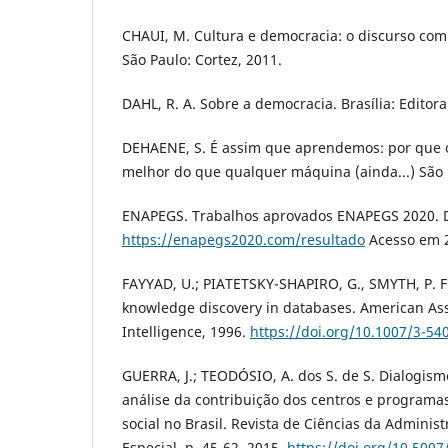
CHAUI, M. Cultura e democracia: o discurso comp
São Paulo: Cortez, 2011.
DAHL, R. A. Sobre a democracia. Brasília: Editor
DEHAENE, S. É assim que aprendemos: por que 
melhor do que qualquer máquina (ainda...) São 
ENAPEGS. Trabalhos aprovados ENAPEGS 2020. D
https://enapegs2020.com/resultado
Acesso em 2
FAYYAD, U.; PIATETSKY-SHAPIRO, G., SMYTH, P. 
knowledge discovery in databases. American Assoc
Intelligence, 1996.
https://doi.org/10.1007/3-54
GUERRA, J.; TEODÓSIO, A. dos S. de S. Dialogism
análise da contribuição dos centros e programa
social no Brasil. Revista de Ciências da Administ
Especial, p. 45-62, 2015.
https://doi.org/10.5007