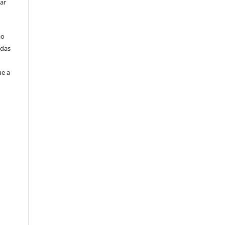
ar
ão
idas
ue a