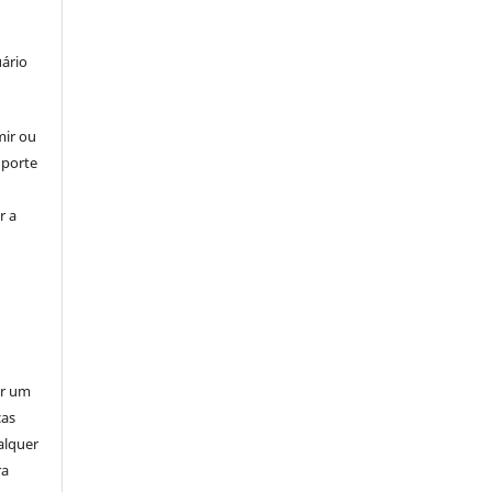
uário
mir ou
uporte
r a
er um
ças
alquer
ra