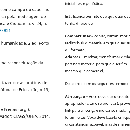
inicial neste periódico.
l como campo do saber no
ífica pela modelagem de
Esta licença permite que qualquer us
ca e Cidadania, v. 24, n.
tenha direito de:
.79851
Compartilhar
– copiar, baixar, impri
a humanidade. 2 ed. Porto
redistribuir o material em qualquer s
ou formato.
Adaptar
– remixar, transformar e cria
 uma reconceituação da
partir do material para qualquer fim,
mesmo que comercial.
 fazendo: as práticas de
De acordo com os seguintes termos:
usófona de Educação, n.19,
Atribuição
– Você deve dar o crédito
apropriado (citar e referenciar), prov
 Freitas (org.).
link para a licença e indicar se mudan
lvador: CIAGS/UFBA, 2014.
foram feitas. Você deve fazê-lo em qu
circunstância razoável, mas de manei