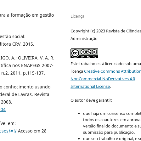
para a formação em gestão
Licença
Copyright (c) 2023 Revista de Ciência
estão social:
Administração
itora CRV, 2015.
IGO, A.; OLIVEIRA, V. A. R.
Este trabalho está licenciado sob um
ntífica nos ENAPEGS 2007-
licença
Creative Commons Attribution
 n.2, 2011, p.115-137.
NonCommercial-NoDerivatives 4.0
International License
.
do conhecimento usando
eral de Lavras. Revista
O autor deve garantir:
 2008.
004
que haja um consenso comple
todos os coautores em aprova
ível em:
versão final do documento e s
eses/#!/
Acesso em 28
submissão para publicação.
que seu trabalho é original, e s