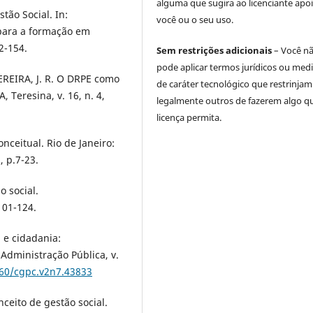
alguma que sugira ao licenciante apoi
ão Social. In:
você ou o seu uso.
 para a formação em
2-154.
Sem restrições adicionais
– Você n
pode aplicar termos jurídicos ou med
PEREIRA, J. R. O DRPE como
de caráter tecnológico que restrinjam
 Teresina, v. 16, n. 4,
legalmente outros de fazerem algo q
licença permita.
nceitual. Rio de Janeiro:
, p.7-23.
o social.
101-124.
 e cidadania:
 Administração Pública, v.
660/cgpc.v2n7.43833
ceito de gestão social.