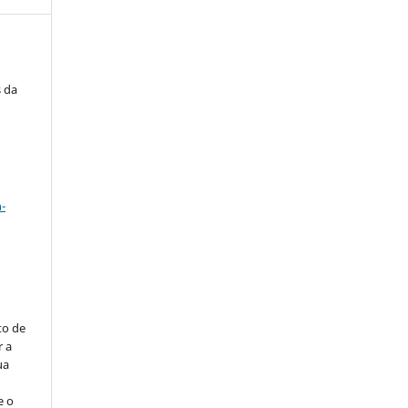
s da
a
-
to de
r a
ua
e o