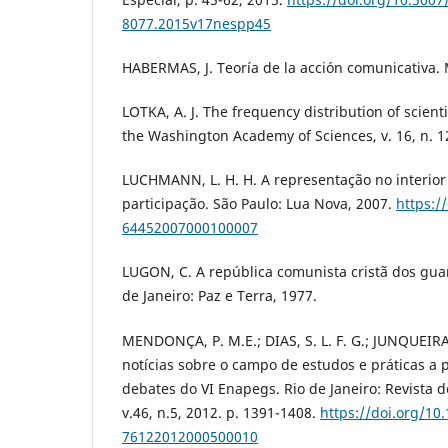
8077.2015v17nespp45
HABERMAS, J. Teoría de la acción comunicativa. 
LOTKA, A. J. The frequency distribution of scienti
the Washington Academy of Sciences, v. 16, n. 12
LUCHMANN, L. H. H. A representação no interior
participação. São Paulo: Lua Nova, 2007.
https:/
64452007000100007
LUGON, C. A república comunista cristã dos guar
de Janeiro: Paz e Terra, 1977.
MENDONÇA, P. M.E.; DIAS, S. L. F. G.; JUNQUEIRA, 
notícias sobre o campo de estudos e práticas a p
debates do VI Enapegs. Rio de Janeiro: Revista 
v.46, n.5, 2012. p. 1391-1408.
https://doi.org/10
76122012000500010