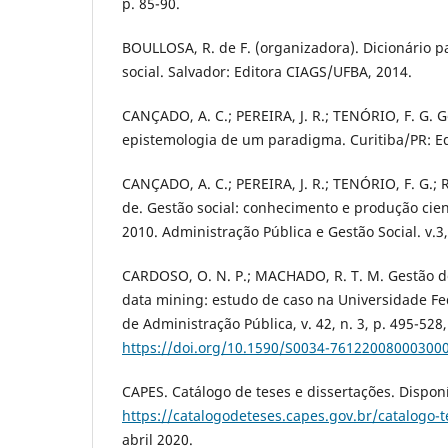
p. 85-90.
BOULLOSA, R. de F. (organizadora). Dicionário 
social. Salvador: Editora CIAGS/UFBA, 2014.
CANÇADO, A. C.; PEREIRA, J. R.; TENÓRIO, F. G. G
epistemologia de um paradigma. Curitiba/PR: Ed
CANÇADO, A. C.; PEREIRA, J. R.; TENÓRIO, F. G.; R
de. Gestão social: conhecimento e produção cie
2010. Administração Pública e Gestão Social. v.3,
CARDOSO, O. N. P.; MACHADO, R. T. M. Gestão 
data mining: estudo de caso na Universidade Fed
de Administração Pública, v. 42, n. 3, p. 495-528,
https://doi.org/10.1590/S0034-76122008000300
CAPES. Catálogo de teses e dissertações. Dispon
https://catalogodeteses.capes.gov.br/catalogo-t
abril 2020.