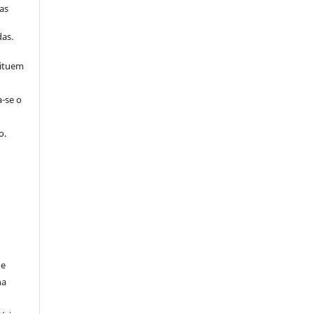
as
s
as.
tituem
a-se o
o.
de
na