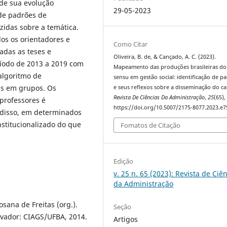
 de sua evolução
29-05-2023
 de padrões de
idas sobre a temática.
s os orientadores e
Como Citar
adas as teses e
Oliveira, B. de, & Cançado, A. C. (2023).
ríodo de 2013 a 2019 com
Mapeamento das produções brasileiras do 
algoritmo de
sensu em gestão social: identificação de p
as em grupos. Os
e seus reflexos sobre a disseminação do c
Revista De Ciências Da Administração
,
25
(65),
professores é
https://doi.org/10.5007/2175-8077.2023.e
 disso, em determinados
nstitucionalizado do que
Fomatos de Citação
Edição
v. 25 n. 65 (2023): Revista de Ciê
da Administração
sana de Freitas (org.).
Seção
lvador: CIAGS/UFBA, 2014.
Artigos