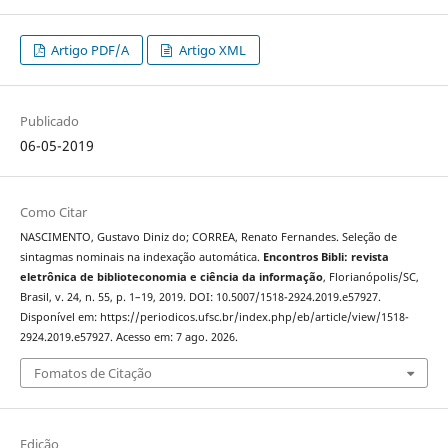
Artigo PDF/A
Artigo XML
Publicado
06-05-2019
Como Citar
NASCIMENTO, Gustavo Diniz do; CORREA, Renato Fernandes. Seleção de
sintagmas nominais na indexação automática.
Encontros Bibli: revista
eletrônica de biblioteconomia e ciência da informação
, Florianópolis/SC,
Brasil, v. 24, n. 55, p. 1–19, 2019. DOI: 10.5007/1518-2924.2019.e57927.
Disponível em: https://periodicos.ufsc.br/index.php/eb/article/view/1518-
2924.2019.e57927. Acesso em: 7 ago. 2026.
Fomatos de Citação
Edição