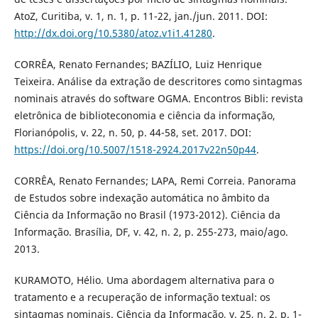
AtoZ, Curitiba, v. 1, n. 1, p. 11-22, jan./jun. 2011. DOI:
http://dx.doi.org/10.5380/atoz.v1i1.41280
.
CORRÊA, Renato Fernandes; BAZÍLIO, Luiz Henrique
Teixeira. Análise da extração de descritores como sintagmas
nominais através do software OGMA. Encontros Bibli: revista
eletrônica de biblioteconomia e ciência da informação,
Florianópolis, v. 22, n. 50, p. 44-58, set. 2017. DOI:
https://doi.org/10.5007/1518-2924.2017v22n50p44
.
CORRÊA, Renato Fernandes; LAPA, Remi Correia. Panorama
de Estudos sobre indexação automática no âmbito da
Ciência da Informação no Brasil (1973-2012). Ciência da
Informação. Brasília, DF, v. 42, n. 2, p. 255-273, maio/ago.
2013.
KURAMOTO, Hélio. Uma abordagem alternativa para o
tratamento e a recuperação de informação textual: os
sintagmas nominais. Ciência da Informação, v. 25, n. 2, p. 1-