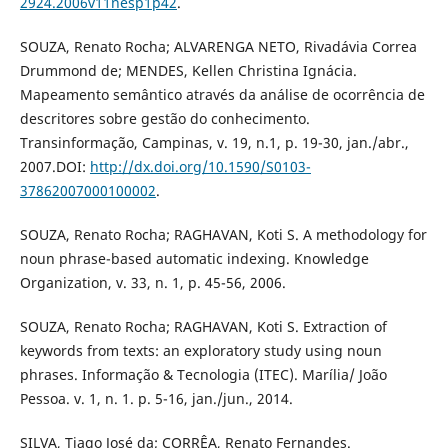
2924.2006v11nesp1p42
.
SOUZA, Renato Rocha; ALVARENGA NETO, Rivadávia Correa
Drummond de; MENDES, Kellen Christina Ignácia.
Mapeamento semântico através da análise de ocorrência de
descritores sobre gestão do conhecimento.
Transinformação, Campinas, v. 19, n.1, p. 19-30, jan./abr.,
2007.DOI:
http://dx.doi.org/10.1590/S0103-
37862007000100002
.
SOUZA, Renato Rocha; RAGHAVAN, Koti S. A methodology for
noun phrase-based automatic indexing. Knowledge
Organization, v. 33, n. 1, p. 45-56, 2006.
SOUZA, Renato Rocha; RAGHAVAN, Koti S. Extraction of
keywords from texts: an exploratory study using noun
phrases. Informação & Tecnologia (ITEC). Marília/ João
Pessoa. v. 1, n. 1. p. 5-16, jan./jun., 2014.
SILVA, Tiago José da; CORRÊA, Renato Fernandes.