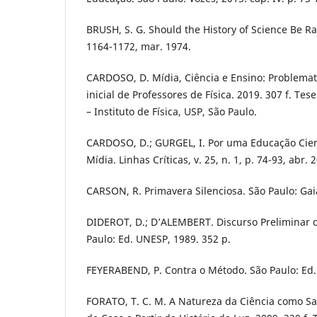
BRUSH, S. G. Should the History of Science Be Rat
1164-1172, mar. 1974.
CARDOSO, D. Mídia, Ciência e Ensino: Problema
inicial de Professores de Física. 2019. 307 f. Te
– Instituto de Física, USP, São Paulo.
CARDOSO, D.; GURGEL, I. Por uma Educação Cien
Mídia. Linhas Críticas, v. 25, n. 1, p. 74-93, abr. 
CARSON, R. Primavera Silenciosa. São Paulo: Gaia
DIDEROT, D.; D’ALEMBERT. Discurso Preliminar d
Paulo: Ed. UNESP, 1989. 352 p.
FEYERABEND, P. Contra o Método. São Paulo: Ed.
FORATO, T. C. M. A Natureza da Ciência como S