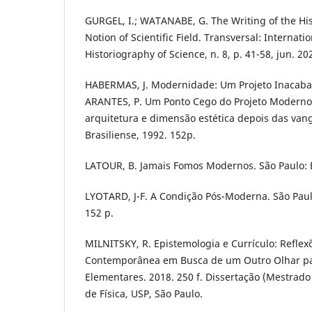
GURGEL, I.; WATANABE, G. The Writing of the His
Notion of Scientific Field. Transversal: Internatio
Historiography of Science, n. 8, p. 41-58, jun. 20
HABERMAS, J. Modernidade: Um Projeto Inacabad
ARANTES, P. Um Ponto Cego do Projeto Moderno
arquitetura e dimensão estética depois das van
Brasiliense, 1992. 152p.
LATOUR, B. Jamais Fomos Modernos. São Paulo: E
LYOTARD, J-F. A Condição Pós-Moderna. São Paul
152 p.
MILNITSKY, R. Epistemologia e Currículo: Reflex
Contemporânea em Busca de um Outro Olhar para
Elementares. 2018. 250 f. Dissertação (Mestrado 
de Física, USP, São Paulo.