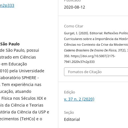
7n2p333
2020-08-12
Como Citar
Gurgel, I. (2020). Editorial: Reflexões Políti
Curriculares sobre a Importância da Histór
e São Paulo
Ciências no Contexto da Crise da Moderni
 de São Paulo, possui
Caderno Brasileiro De Ensino De Física
,
37
(2),
350. https://doi.org/10.5007/2175-
strado em Ciências
7941.2020v37n2p333
do em Educação
010) pela Universidade
Fomatos de Citação
laboratório SPHERE -
. Tem experiência nas
ducação, atuando
Edição
Física nos Séculos XIX e
v. 37 n. 2 (2020)
ais da Ciência e Teorias
stória da Ciência da USP e
Seção
ecimentos (TeHCo) e o
Editorial