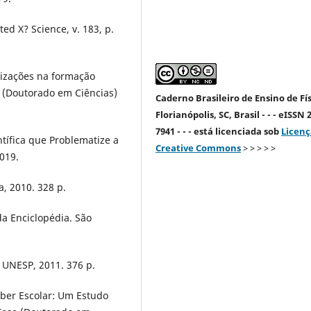
ed X? Science, v. 183, p.
tizações na formação
se (Doutorado em Ciências)
Caderno Brasileiro de Ensino de Fís
Florianópolis, SC, Brasil - - - eISSN 
7941 - - - está licenciada sob
Licenç
tífica que Problematize a
Creative Commons
> > > > >
2019.
, 2010. 328 p.
a Enciclopédia. São
 UNESP, 2011. 376 p.
aber Escolar: Um Estudo