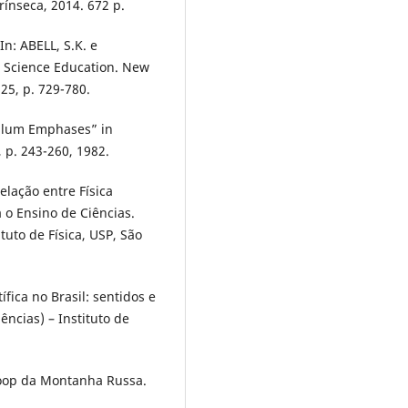
trínseca, 2014. 672 p.
In: ABELL, S.K. e
 Science Education. New
25, p. 729-780.
culum Emphases” in
, p. 243-260, 1982.
lação entre Física
 o Ensino de Ciências.
tuto de Física, USP, São
ica no Brasil: sentidos e
ências) – Instituto de
Loop da Montanha Russa.