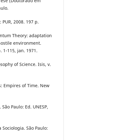
. Tese (Doutorado em
ulo.
 PUR, 2008. 197 p.
ntum Theory: adaptation
ostile environment.
p. 1-115, jan. 1971.
ophy of Science. Isis, v.
ps: Empires of Time. New
 São Paulo: Ed. UNESP,
 Sociologia. São Paulo: