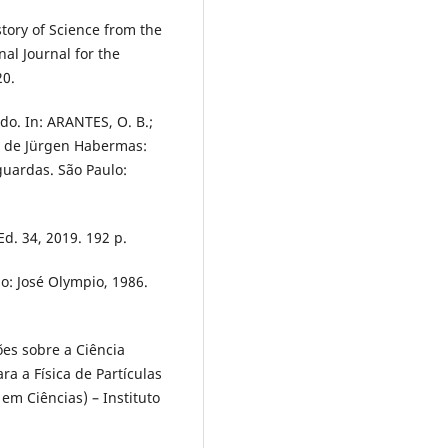
tory of Science from the
nal Journal for the
20.
o. In: ARANTES, O. B.;
 de Jürgen Habermas:
guardas. São Paulo:
d. 34, 2019. 192 p.
o: José Olympio, 1986.
ões sobre a Ciência
 a Física de Partículas
em Ciências) – Instituto