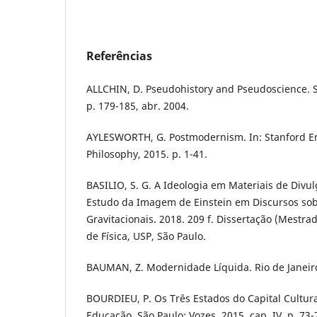
Referências
ALLCHIN, D. Pseudohistory and Pseudoscience. S
p. 179-185, abr. 2004.
AYLESWORTH, G. Postmodernism. In: Stanford En
Philosophy, 2015. p. 1-41.
BASILIO, S. G. A Ideologia em Materiais de Divul
Estudo da Imagem de Einstein em Discursos so
Gravitacionais. 2018. 209 f. Dissertação (Mestrad
de Física, USP, São Paulo.
BAUMAN, Z. Modernidade Líquida. Rio de Janeiro
BOURDIEU, P. Os Três Estados do Capital Cultural
Educação. São Paulo: Vozes, 2015. cap. IV. p. 73-