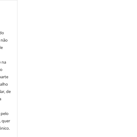
E
 do
e não
de
e na
 o
parte
balho
ar, de
a
 pelo
, quer
ônico.