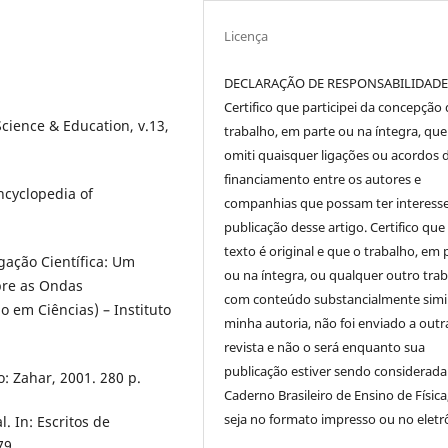
Licença
DECLARAÇÃO DE RESPONSABILIDAD
Certifico que participei da concepção
cience & Education, v.13,
trabalho, em parte ou na íntegra, qu
omiti quaisquer ligações ou acordos 
financiamento entre os autores e
cyclopedia of
companhias que possam ter interess
publicação desse artigo. Certifico que
texto é original e que o trabalho, em 
gação Científica: Um
ou na íntegra, ou qualquer outro tra
bre as Ondas
com conteúdo substancialmente simil
o em Ciências) – Instituto
minha autoria, não foi enviado a outr
revista e não o será enquanto sua
publicação estiver sendo considerada
: Zahar, 2001. 280 p.
Caderno Brasileiro de Ensino de Física
seja no formato impresso ou no eletr
. In: Escritos de
79.