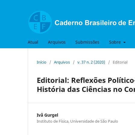
Atual
Arquivos
Submissões
Sobre
Início
/
Arquivos
/
v. 37 n. 2 (2020)
/
Editorial
Editorial: Reflexões Políti
História das Ciências no C
Ivã Gurgel
Instituto de Física, Universidade de São Paulo