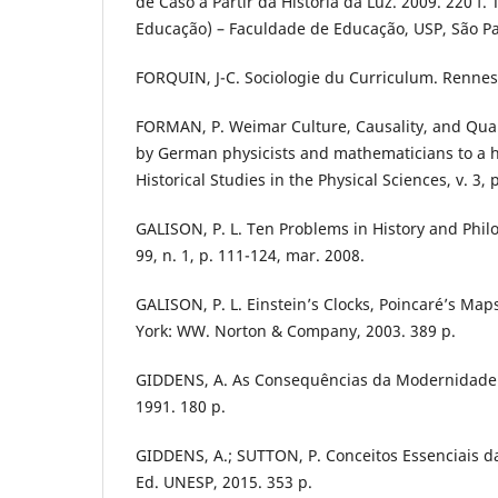
de Caso a Partir da História da Luz. 2009. 220 f
Educação) – Faculdade de Educação, USP, São Pa
FORQUIN, J-C. Sociologie du Curriculum. Rennes:
FORMAN, P. Weimar Culture, Causality, and Qua
by German physicists and mathematicians to a h
Historical Studies in the Physical Sciences, v. 3, 
GALISON, P. L. Ten Problems in History and Philos
99, n. 1, p. 111-124, mar. 2008.
GALISON, P. L. Einstein’s Clocks, Poincaré’s Ma
York: WW. Norton & Company, 2003. 389 p.
GIDDENS, A. As Consequências da Modernidade.
1991. 180 p.
GIDDENS, A.; SUTTON, P. Conceitos Essenciais da
Ed. UNESP, 2015. 353 p.