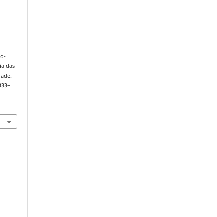
co-
ia das
dade.
 333–