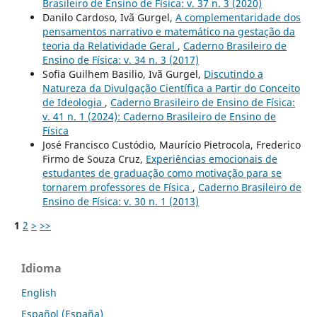
Brasileiro de Ensino de Física: v. 37 n. 3 (2020)
Danilo Cardoso, Ivã Gurgel,
A complementaridade dos
pensamentos narrativo e matemático na gestação da
teoria da Relatividade Geral
,
Caderno Brasileiro de
Ensino de Física: v. 34 n. 3 (2017)
Sofia Guilhem Basilio, Ivã Gurgel,
Discutindo a
Natureza da Divulgação Científica a Partir do Conceito
de Ideologia
,
Caderno Brasileiro de Ensino de Física:
v. 41 n. 1 (2024): Caderno Brasileiro de Ensino de
Física
José Francisco Custódio, Maurício Pietrocola, Frederico
Firmo de Souza Cruz,
Experiências emocionais de
estudantes de graduação como motivação para se
tornarem professores de Física
,
Caderno Brasileiro de
Ensino de Física: v. 30 n. 1 (2013)
1
2
>
>>
Idioma
English
Español (España)