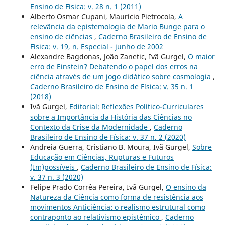
Ensino de Física: v. 28 n. 1 (2011)
Alberto Osmar Cupani, Maurício Pietrocola,
A
relevância da epistemologia de Mario Bunge para o
ensino de ciências
,
Caderno Brasileiro de Ensino de
Física: v. 19, n. Especial - junho de 2002
Alexandre Bagdonas, João Zanetic, Ivã Gurgel,
O maior
erro de Einstein? Debatendo o papel dos erros na
ciência através de um jogo didático sobre cosmologia
,
Caderno Brasileiro de Ensino de Física: v. 35 n. 1
(2018)
Ivã Gurgel,
Editorial: Reflexões Político-Curriculares
sobre a Importância da História das Ciências no
Contexto da Crise da Modernidade
,
Caderno
Brasileiro de Ensino de Física: v. 37 n. 2 (2020)
Andreia Guerra, Cristiano B. Moura, Ivã Gurgel,
Sobre
Educação em Ciências, Rupturas e Futuros
(Im)possíveis
,
Caderno Brasileiro de Ensino de Física:
v. 37 n. 3 (2020)
Felipe Prado Corrêa Pereira, Ivã Gurgel,
O ensino da
Natureza da Ciência como forma de resistência aos
movimentos Anticiência: o realismo estrutural como
contraponto ao relativismo epistêmico
,
Caderno