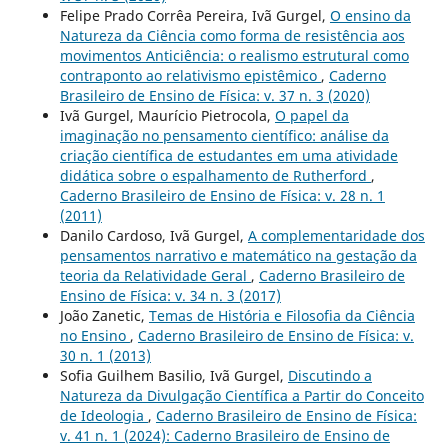
Felipe Prado Corrêa Pereira, Ivã Gurgel,
O ensino da
Natureza da Ciência como forma de resistência aos
movimentos Anticiência: o realismo estrutural como
contraponto ao relativismo epistêmico
,
Caderno
Brasileiro de Ensino de Física: v. 37 n. 3 (2020)
Ivã Gurgel, Maurício Pietrocola,
O papel da
imaginação no pensamento científico: análise da
criação científica de estudantes em uma atividade
didática sobre o espalhamento de Rutherford
,
Caderno Brasileiro de Ensino de Física: v. 28 n. 1
(2011)
Danilo Cardoso, Ivã Gurgel,
A complementaridade dos
pensamentos narrativo e matemático na gestação da
teoria da Relatividade Geral
,
Caderno Brasileiro de
Ensino de Física: v. 34 n. 3 (2017)
João Zanetic,
Temas de História e Filosofia da Ciência
no Ensino
,
Caderno Brasileiro de Ensino de Física: v.
30 n. 1 (2013)
Sofia Guilhem Basilio, Ivã Gurgel,
Discutindo a
Natureza da Divulgação Científica a Partir do Conceito
de Ideologia
,
Caderno Brasileiro de Ensino de Física:
v. 41 n. 1 (2024): Caderno Brasileiro de Ensino de