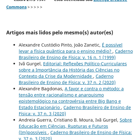
Commons
> > > > >
Artigos mais lidos pelo mesmo(s) autor(es)
Alexandre Custódio Pinto, João Zanetic,
É possível
levar a física quântica para o ensino médio?
,
Caderno
Brasileiro de Ensino de Física: v. 16 n. 1 (1999)
Ivã Gurgel,
Editorial: Reflexões Político-Curriculares
sobre a Importância da História das Ciências no
Contexto da Crise da Modernidade
,
Caderno
Brasileiro de Ensino de Física: v. 37 n. 2 (2020)
Alexandre Bagdonas,
A favor e contra o método: a
tensão entre racionalismo e anarquismo
epistemológico na controvérsia entre Big Bang e
Estado Estacionário
,
Caderno Brasileiro de Ensino de
Física: v. 37 n. 3 (2020)
Andreia Guerra, Cristiano B. Moura, Ivã Gurgel,
Sobre
Educação em Ciências, Rupturas e Futuros
(Im)possíveis
,
Caderno Brasileiro de Ensino de Física:
v. 37 n. 3 (2020)