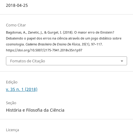
2018-04-25
Como Citar
Bagdonas, A., Zanetic, J., & Gurgel, I. (2018). O maior erro de Einstein?
Debatendo o papel dos erros na ciência através de um jogo didático sobre
cosmologia.
Caderno Brasileiro De Ensino De Física
,
35
(1), 97–117.
https://doi.org/10.5007/2175-7941.2018v35n1p97
Fomatos de Citação
Edição
v. 35 n. 1 (2018)
Seção
História e Filosofia da Ciência
Licença